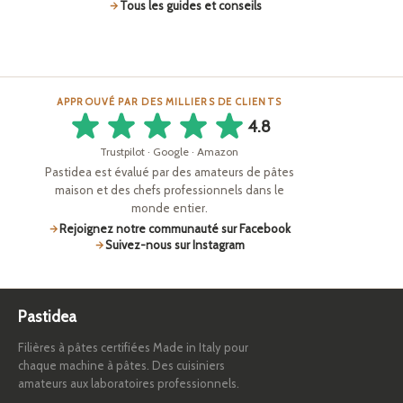
Tous les guides et conseils
APPROUVÉ PAR DES MILLIERS DE CLIENTS
4.8
Trustpilot · Google · Amazon
Pastidea est évalué par des amateurs de pâtes
maison et des chefs professionnels dans le
monde entier.
Rejoignez notre communauté sur Facebook
Suivez-nous sur Instagram
Pastidea
Filières à pâtes certifiées Made in Italy pour
chaque machine à pâtes. Des cuisiniers
amateurs aux laboratoires professionnels.