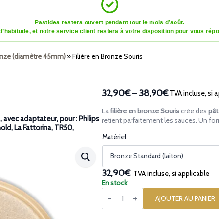
Pastidea restera ouvert pendant tout le mois d’août.
tude, et notre service client restera à votre disposition pour vous répon
ronze (diamètre 45mm)
»
Filière en Bronze Souris
32,90€
–
38,90€
TVA incluse, si a
Plage
de
La
filière en bronze Souris
crée des
pât
prix :
avec adaptateur, pour : Philips
retient parfaitement les sauces. Un for
nold, La Fattorina, TR50,
32,90€
Matériel
à
38,90€
32,90€
TVA incluse, si applicable
En stock
quantité
de
AJOUTER AU PANIER
Filière
en
Bronze