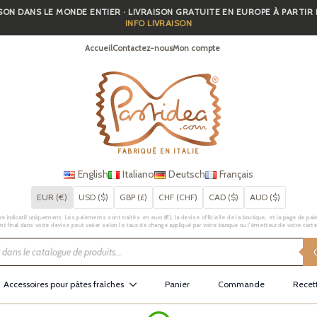
SON DANS LE MONDE ENTIER · LIVRAISON GRATUITE EN EUROPE À PARTIR
INFO LIVRAISON
Accueil
Contactez-nous
Mon compte
FABRIQUÉ EN ITALIE
English
Italiano
Deutsch
Français
EUR (€)
USD ($)
GBP (£)
CHF (CHF)
CAD ($)
AUD ($)
e indicatif uniquement. Les paiements sont traités en euro (€), la devise officielle de la boutique, et la page de pai
t final dans votre devise peut varier selon le taux de change appliqué par votre banque ou l’émetteur de votre carte
Accessoires pour pâtes fraîches
Panier
Commande
Recet