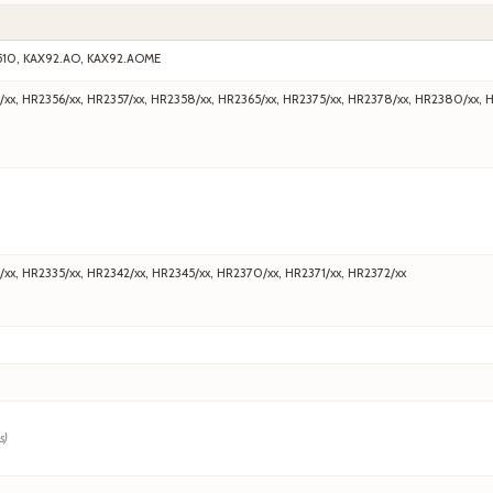
510, KAX92.AO, KAX92.AOME
/xx, HR2356/xx, HR2357/xx, HR2358/xx, HR2365/xx, HR2375/xx, HR2378/xx, HR2380/xx, 
/xx, HR2335/xx, HR2342/xx, HR2345/xx, HR2370/xx, HR2371/xx, HR2372/xx
s)