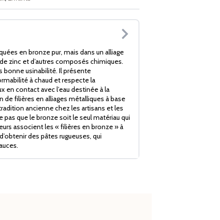
iquées en bronze pur, mais dans un alliage
de zinc et d’autres composés chimiques.
s bonne usinabilité. Il présente
mabilité à chaud et respecte la
x en contact avec l’eau destinée à la
de filières en alliages métalliques à base
radition ancienne chez les artisans et les
ie pas que le bronze soit le seul matériau qui
rs associent les « filières en bronze » à
d’obtenir des pâtes rugueuses, qui
auces.