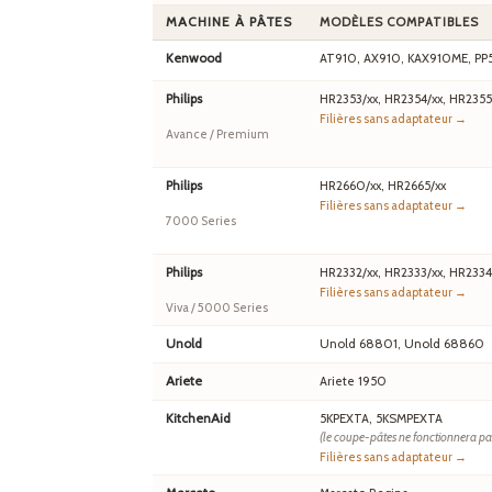
MACHINE À PÂTES
MODÈLES COMPATIBLES
Kenwood
AT910, AX910, KAX910ME, PP
Philips
HR2353/xx, HR2354/xx, HR2355
Filières sans adaptateur →
Avance / Premium
Philips
HR2660/xx, HR2665/xx
Filières sans adaptateur →
7000 Series
Philips
HR2332/xx, HR2333/xx, HR2334
Filières sans adaptateur →
Viva / 5000 Series
Unold
Unold 68801, Unold 68860
Ariete
Ariete 1950
KitchenAid
5KPEXTA, 5KSMPEXTA
(le coupe-pâtes ne fonctionnera pa
Filières sans adaptateur →