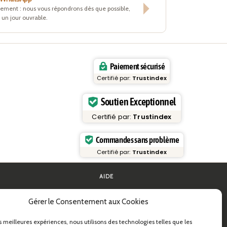
tement : nous vous répondrons dès que possible,
un jour ouvrable.
Paiement sécurisé
Certifié par:
Trustindex
Soutien Exceptionnel
Certifié par:
Trustindex
Commandes sans problème
Certifié par:
Trustindex
AIDE
FAQ et assistance
Gérer le Consentement aux Cookies
 pâtes
Contactez-nous
ides pratiques
Newsletter
Infos livraison
es meilleures expériences, nous utilisons des technologies telles que les