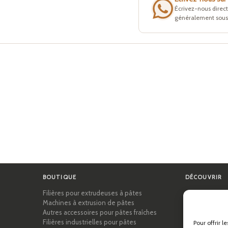
Écrivez-nous direc
généralement sous 
BOUTIQUE
DÉCOUVRIR
Filières pour extrudeuses à pâtes
Certifications
Machines à extrusion de pâtes
Académie des
Autres accessoires pour pâtes fraîches
Conseils et gu
Filières industrielles pour pâtes
Recettes
Pour offrir l