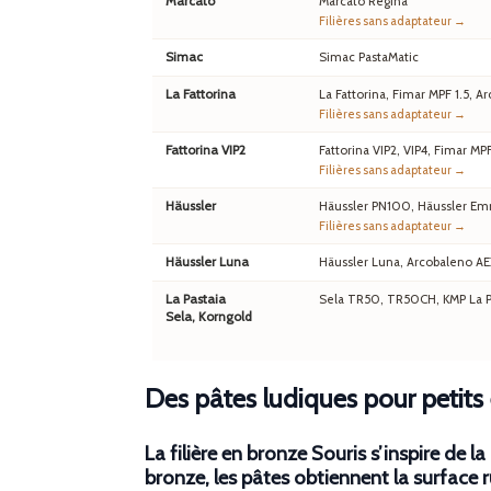
Marcato
Marcato Regina
Filières sans adaptateur →
Simac
Simac PastaMatic
La Fattorina
La Fattorina, Fimar MPF 1.5,
Filières sans adaptateur →
Fattorina VIP2
Fattorina VIP2, VIP4, Fimar MP
Filières sans adaptateur →
Häussler
Häussler PN100, Häussler Em
Filières sans adaptateur →
Häussler Luna
Häussler Luna, Arcobaleno A
La Pastaia
Sela TR50, TR50CH, KMP La Pa
Sela, Korngold
Des pâtes ludiques pour petits
La
filière en bronze Souris
s’inspire de l
bronze, les pâtes obtiennent la surface