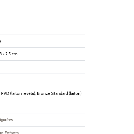
g
,3 × 2,5 cm
PVD (laiton revêtu), Bronze Standard (laiton)
figurées
ux
,
Enfants