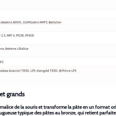
 Arcobaleno AEX10, GGMGastro NMF5, Bartscher
F 2.5, MPF 4, PF25E, PF40E
ma, Bottene LilloDue
EX5
staia Avancini TR50, LP5, Korngold TR50, JB Prince LP5
 et grands
a malice de la souris et transforme la pâte en un format o
 rugueuse typique des
pâtes au bronze
, qui retient parfa