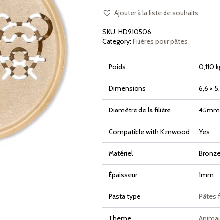
Souris
Ajouter à la liste de souhaits
SKU:
HD910506
Category:
Filières pour pâtes
Poids
0,110 k
Dimensions
6,6 × 5
Diamètre de la filière
45mm
Compatible with Kenwood
Yes
Matériel
Bronze 
Épaisseur
1mm
Pasta type
Pâtes 
Theme
Anima