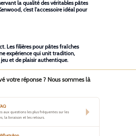
servant la qualité des véritables
pâtes
s Kenwood
, c’est l’accessoire idéal pour
ct. Les
filières pour pâtes fraîches
ne expérience qui unit tradition,
eu et de plaisir authentique.
uvé votre réponse ? Nous sommes là
 FAQ
s aux questions les plus fréquentes sur les
s, la livraison et les retours.
r WhatsApp