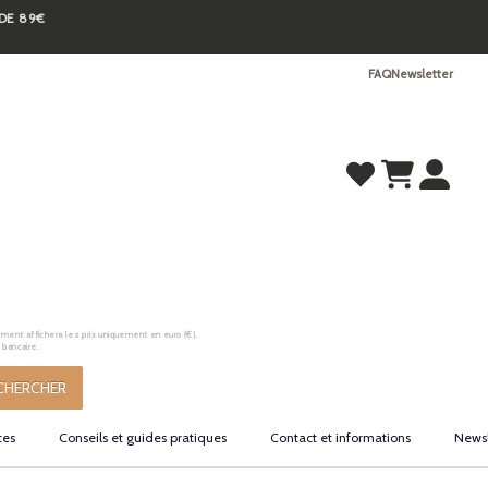
 DE 89€
FAQ
Newsletter
ement affichera les prix uniquement en euro (€).
 bancaire.
CHERCHER
tes
Conseils et guides pratiques
Contact et informations
Newsl