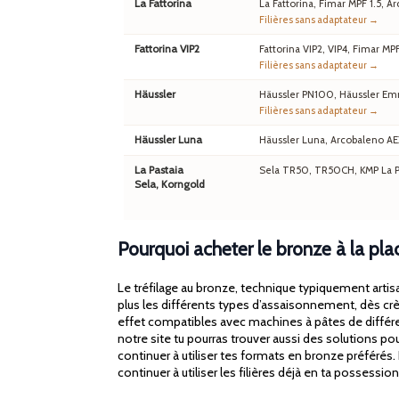
La Fattorina
La Fattorina, Fimar MPF 1.5,
Filières sans adaptateur →
Fattorina VIP2
Fattorina VIP2, VIP4, Fimar MP
Filières sans adaptateur →
Häussler
Häussler PN100, Häussler Em
Filières sans adaptateur →
Häussler Luna
Häussler Luna, Arcobaleno A
La Pastaia
Sela TR50, TR50CH, KMP La Pa
Sela, Korngold
Pourquoi acheter le bronze à la p
Le tréfilage au bronze, technique typiquement artisa
plus les différents types d’assaisonnement, dès crè
effet compatibles avec machines à pâtes de différ
notre site tu pourras trouver aussi des solutions p
continuer à utiliser tes formats en bronze préféré
continuer à utiliser les filières déjà en ta possessi