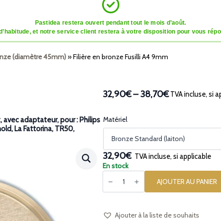
Pastidea restera ouvert pendant tout le mois d’août.
tude, et notre service client restera à votre disposition pour vous répon
ronze (diamètre 45mm)
»
Filière en bronze Fusilli A4 9mm
32,90€
–
38,70€
TVA incluse, si a
Plage
de
prix :
Matériel
avec adaptateur, pour : Philips
nold, La Fattorina, TR50,
32,90€
à
38,70€
32,90€
TVA incluse, si applicable
En stock
quantité
de
AJOUTER AU PANIER
Filière
en
bronze
Fusilli
A4
Ajouter à la liste de souhaits