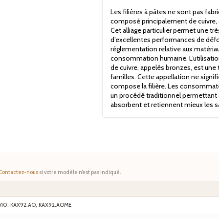
Les filières à pâtes ne sont pas fabr
composé principalement de cuivre, 
Cet alliage particulier permet une trè
d’excellentes performances de défor
réglementation relative aux matériau
consommation humaine. L’utilisation 
de cuivre, appelés bronzes, est une t
familles. Cette appellation ne signif
compose la filière. Les consommateu
un procédé traditionnel permettant 
absorbent et retiennent mieux les s
Contactez-nous
si votre modèle n’est pas indiqué.
510, KAX92.AO, KAX92.AOME