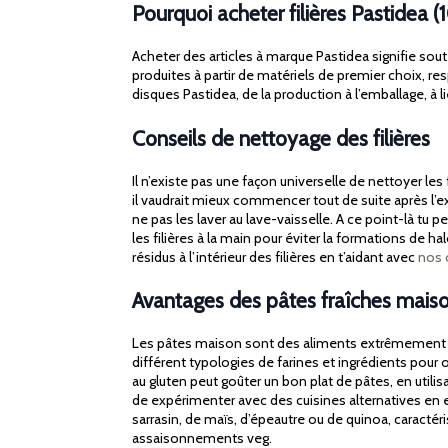
Pourquoi acheter filières Pastidea (
Acheter des articles à marque Pastidea signifie souten
produites à partir de matériels de premier choix, re
disques Pastidea, de la production à l’emballage, à lie
Conseils de nettoyage des filières
Il n’existe pas une façon universelle de nettoyer l
il vaudrait mieux commencer tout de suite après l’ext
ne pas les laver au lave-vaisselle. A ce point-là tu
les filières à la main pour éviter la formations de h
résidus à l’intérieur des filières en t’aidant avec
nos 
Avantages des pâtes fraîches mais
Les pâtes maison sont des aliments extrêmement ver
différent typologies de farines et ingrédients pour o
au gluten peut goûter un bon plat de pâtes, en utili
de expérimenter avec des cuisines alternatives en e
sarrasin, de maïs, d’épeautre ou de quinoa, caracté
assaisonnements veg.