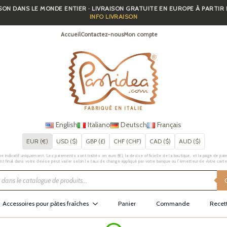
SON DANS LE MONDE ENTIER · LIVRAISON GRATUITE EN EUROPE À PARTIR
INFO LIVRAISON
Accueil
Contactez-nous
Mon compte
FABRIQUÉ EN ITALIE
English
Italiano
Deutsch
Français
EUR (€)
USD ($)
GBP (£)
CHF (CHF)
CAD ($)
AUD ($)
e indicatif uniquement. Les paiements sont traités en euro (€), la devise officielle de la boutique, et la page de pai
t final dans votre devise peut varier selon le taux de change appliqué par votre banque ou l’émetteur de votre carte
Accessoires pour pâtes fraîches
Panier
Commande
Recet