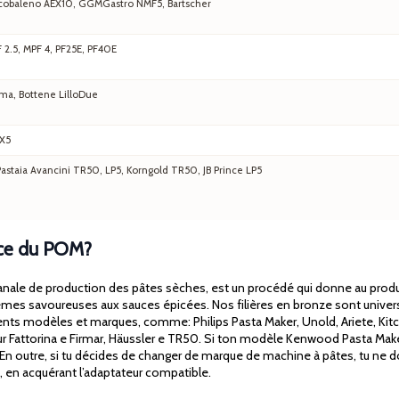
 Arcobaleno AEX10, GGMGastro NMF5, Bartscher
F 2.5, MPF 4, PF25E, PF40E
ma, Bottene LilloDue
EX5
staia Avancini TR50, LP5, Korngold TR50, JB Prince LP5
lace du POM?
nale de production des pâtes sèches, est un procédé qui donne au produit f
mes savoureuses aux sauces épicées. Nos filières en bronze sont universell
ents modèles et marques, comme: Philips Pasta Maker, Unold, Ariete, Kit
our Fattorina e Firmar, Häussler e TR50. Si ton modèle Kenwood Pasta Make
s. En outre, si tu décides de changer de marque de machine à pâtes, tu n
on, en acquérant l’adaptateur compatible.