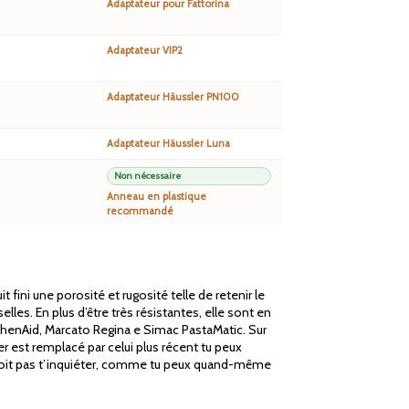
Adaptateur pour Fattorina
Adaptateur VIP2
Adaptateur Häussler PN100
Adaptateur Häussler Luna
Non nécessaire
Anneau en plastique
recommandé
ini une porosité et rugosité telle de retenir le
es. En plus d’être très résistantes, elle sont en
chenAid, Marcato Regina e Simac PastaMatic. Sur
r est remplacé par celui plus récent tu peux
e doit pas t’inquiéter, comme tu peux quand-même