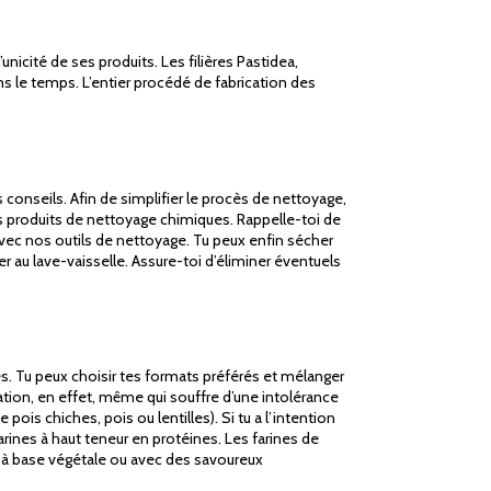
unicité de ses produits. Les filières Pastidea,
ns le temps. L’entier procédé de fabrication des
conseils. Afin de simplifier le procès de nettoyage,
 des produits de nettoyage chimiques. Rappelle-toi de
 avec nos outils de nettoyage. Tu peux enfin sécher
er au lave-vaisselle. Assure-toi d’éliminer éventuels
s. Tu peux choisir tes formats préférés et mélanger
ration, en effet, même qui souffre d’une intolérance
is chiches, pois ou lentilles). Si tu a l’intention
rines à haut teneur en protéines. Les farines de
ts à base végétale ou avec des savoureux