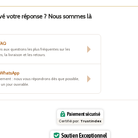
uvé votre réponse ? Nous sommes là
 FAQ
s aux questions les plus fréquentes sur les
s, la livraison et les retours.
r WhatsApp
tement : nous vous répondrons dès que possible,
un jour ouvrable.
Paiement sécurisé
Certifié par:
Trustindex
Soutien Exceptionnel