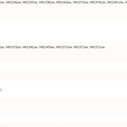
/xx, HR2356/xx, HR2357/xx, HR2358/xx, HR2365/xx, HR2375/xx, HR2378/xx, HR2380/xx, 
/xx, HR2335/xx, HR2342/xx, HR2345/xx, HR2370/xx, HR2371/xx, HR2372/xx
s)