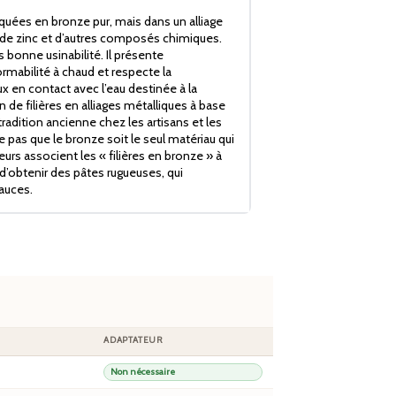
iquées en bronze pur, mais dans un alliage
de zinc et d’autres composés chimiques.
s bonne usinabilité. Il présente
mabilité à chaud et respecte la
x en contact avec l’eau destinée à la
de filières en alliages métalliques à base
radition ancienne chez les artisans et les
ie pas que le bronze soit le seul matériau qui
rs associent les « filières en bronze » à
d’obtenir des pâtes rugueuses, qui
auces.
ADAPTATEUR
Non nécessaire