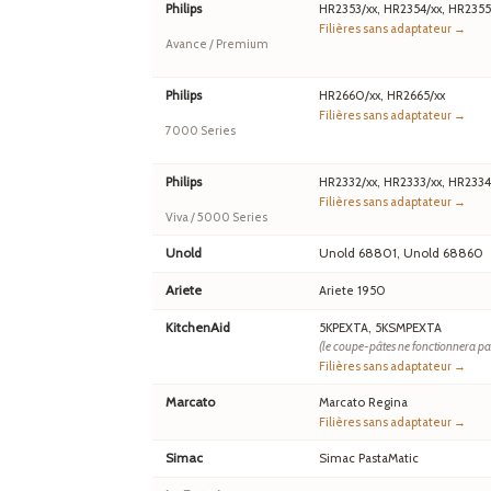
Philips
HR2353/xx, HR2354/xx, HR2355
Filières sans adaptateur →
Avance / Premium
Philips
HR2660/xx, HR2665/xx
Filières sans adaptateur →
7000 Series
Philips
HR2332/xx, HR2333/xx, HR2334
Filières sans adaptateur →
Viva / 5000 Series
Unold
Unold 68801, Unold 68860
Ariete
Ariete 1950
KitchenAid
5KPEXTA, 5KSMPEXTA
(le coupe-pâtes ne fonctionnera pa
Filières sans adaptateur →
Marcato
Marcato Regina
Filières sans adaptateur →
Simac
Simac PastaMatic