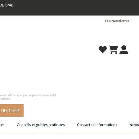
 DE 89€
FAQ
Newsletter
ement affichera les prix uniquement en euro (€).
 bancaire.
CHERCHER
tes
Conseils et guides pratiques
Contact et informations
Newsl