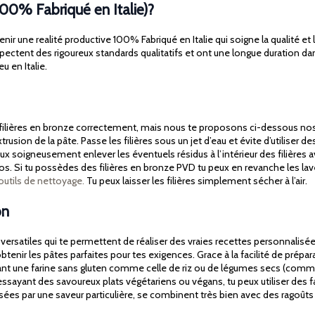
100% Fabriqué en Italie)?
ir une realité productive 100% Fabriqué en Italie qui soigne la qualité et l’
spectent des rigoureux standards qualitatifs et ont une longue duration da
u en Italie.
es filières en bronze correctement, mais nous te proposons ci-dessous nos 
rusion de la pâte. Passe les filières sous un jet d’eau et évite d’utiliser
 peux soigneusement enlever les éventuels résidus à l’intérieur des filières
alos. Si tu possèdes des filières en bronze PVD tu peux en revanche les lav
outils de nettoyage.
Tu peux laisser les filières simplement sécher à l’air.
on
satiles qui te permettent de réaliser des vraies recettes personnalisée
btenir les pâtes parfaites pour tes exigences. Grace à la facilité de prépa
sant une farine sans gluten comme celle de riz ou de légumes secs (comme po
ssayant des savoureux plats végétariens ou végans, tu peux utiliser des fa
risées par une saveur particulière, se combinent très bien avec des ragoû