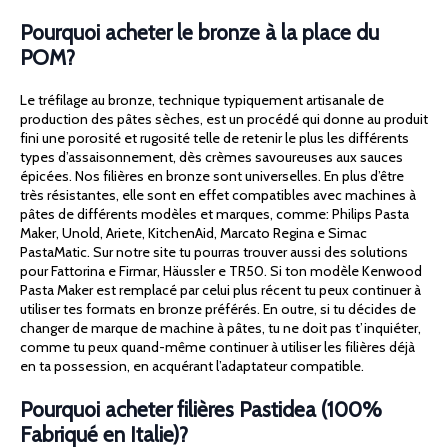
Pourquoi acheter le bronze à la place du
POM?
Le tréfilage au bronze, technique typiquement artisanale de
production des pâtes sèches, est un procédé qui donne au produit
fini une porosité et rugosité telle de retenir le plus les différents
types d’assaisonnement, dès crèmes savoureuses aux sauces
épicées. Nos filières en bronze sont universelles. En plus d’être
très résistantes, elle sont en effet compatibles avec machines à
pâtes de différents modèles et marques, comme: Philips Pasta
Maker, Unold, Ariete, KitchenAid, Marcato Regina e Simac
PastaMatic. Sur notre site tu pourras trouver aussi des solutions
pour Fattorina e Firmar, Häussler e TR50. Si ton modèle Kenwood
Pasta Maker est remplacé par celui plus récent tu peux continuer à
utiliser tes formats en bronze préférés. En outre, si tu décides de
changer de marque de machine à pâtes, tu ne doit pas t’inquiéter,
comme tu peux quand-même continuer à utiliser les filières déjà
en ta possession, en acquérant l’adaptateur compatible.
Pourquoi acheter filières Pastidea (100%
Fabriqué en Italie)?