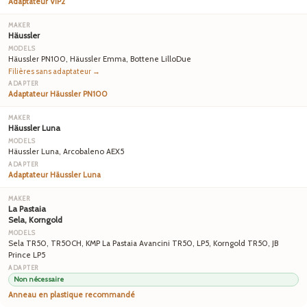
Adaptateur VIP2
Häussler
Häussler PN100, Häussler Emma, Bottene LilloDue
Filières sans adaptateur →
Adaptateur Häussler PN100
Häussler Luna
Häussler Luna, Arcobaleno AEX5
Adaptateur Häussler Luna
La Pastaia
Sela, Korngold
Sela TR50, TR50CH, KMP La Pastaia Avancini TR50, LP5, Korngold TR50, JB
Prince LP5
Non nécessaire
Anneau en plastique recommandé