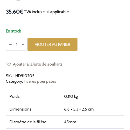
35,60€
TVA incluse, si applicable
En stock
quantité
de
AJOUTER AU PANIER
Filière
en
bronze
Chick
Pulcino
Ajouter à la liste de souhaits
SKU:
HD910205
Category:
Filières pour pâtes
Poids
0,110 kg
Dimensions
6,6 × 5,3 × 2,5 cm
Diamètre de la filière
45mm