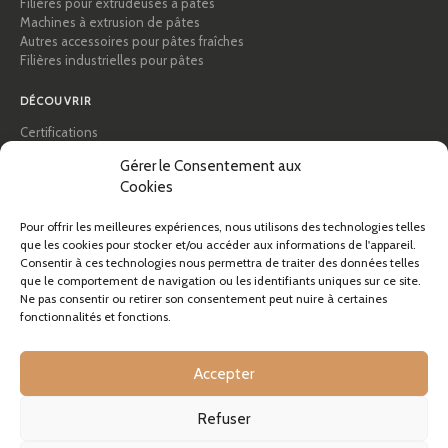
Filières pour extrudeuses à pâtes
Machines à extrusion de pâtes
Autres accessoires pour pâtes fraîches
Filières industrielles pour pâtes
DÉCOUVRIR
Certifications
Académie des pâtes
Gérer le Consentement aux
Conseils et guides pratiques
Cookies
Recettes
Professionnels & B2B
À propos de Pastidea
Pour offrir les meilleures expériences, nous utilisons des technologies telles
que les cookies pour stocker et/ou accéder aux informations de l'appareil.
Consentir à ces technologies nous permettra de traiter des données telles
AIDE
que le comportement de navigation ou les identifiants uniques sur ce site.
FAQ et assistance
Ne pas consentir ou retirer son consentement peut nuire à certaines
fonctionnalités et fonctions.
Contactez-nous
Newsletter
Infos livraison
Accepter
Retours
Refuser