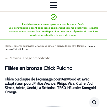
Pastidea restera ouvert pendant tout le mois d’août.
Vos commandes seront expédiées rapidement comme d’habitude, et notre
service client restera à votre disposition pour vous répondre du lundi au
vendredi pendant les heures de travail.
Home
»
Filières pour pâtes
»
Matrices à pâte en bronze (diamètre 45mm)
»
Filière en
bronze Chick Pulcino
← Retour à la page précédente
Filière en bronze Chick Pulcino
Filière ou disque de façonnage pour Kenwood et, avec
adaptateur, pour : Philips Avance, Philips Viva, KitchenAid,
Simac, Ariete, Unold, La Fattorina, TR50, Häussler, Korngold,
Omega