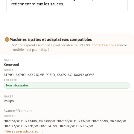
retiennent mieux les sauces.
Machines à pâtes et adaptateurs compatibles
"xx" correspond à n’importe quel nombre de 00 à 99.
Contactez-nous
si votre
modèle n’est pas indiqué.
Kenwood
AT910, AX910, KAX910ME, PP510, KAX92.AO, KAX92.AOME
Non nécessaire
Philips
Avance / Premium
HR2353/xx, HR2354/xx, HR2355/xx, HR2356/xx, HR2357/xx, HR2358/xx, HR2365/xx,
HR2375/xx, HR2378/xx, HR2380/xx, HR2381/xx, HR2382/xx
Filières sans adaptateur →