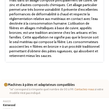
mais dans un alliage composé principalement de cuivre, de
zinc et d’autres composés chimiques. Cet alliage particulier
permet une très bonne usinabilité. Il présente d’excellentes
performances de déformabilité à chaud et respecte la
réglementation relative aux matériaux en contact avec l’eau
destinée à la consommation humaine. L’utilisation de
filières en alliages métalliques à base de cuivre, appelés
bronzes, est une tradition ancienne chez les artisans et les
familles. Cette appellation ne signifie pas que le bronze soit
le seul matériau qui compose la filière. Les consommateurs
associent les « filières en bronze » à un procédé traditionnel
permettant d’obtenir des pâtes rugueuses, qui absorbent et
retiennent mieux les sauces.
Machines à pâtes et adaptateurs compatibles
"xx" correspond à n’importe quel nombre de 00 à 99.
Contactez-nous
si votre
modèle n’est pas indiqué.
Kenwood