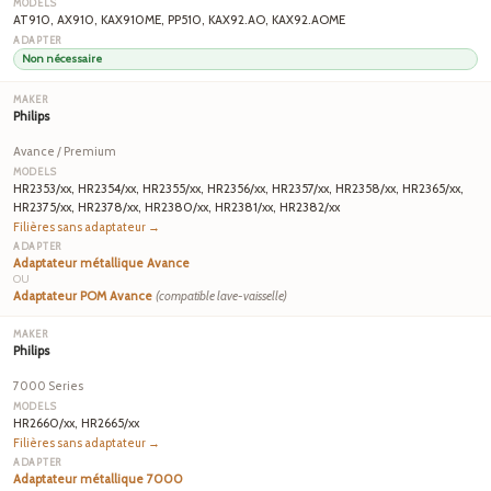
AT910, AX910, KAX910ME, PP510, KAX92.AO, KAX92.AOME
Non nécessaire
Philips
Avance / Premium
HR2353/xx, HR2354/xx, HR2355/xx, HR2356/xx, HR2357/xx, HR2358/xx, HR2365/xx,
HR2375/xx, HR2378/xx, HR2380/xx, HR2381/xx, HR2382/xx
Filières sans adaptateur →
Adaptateur métallique Avance
OU
Adaptateur POM Avance
(compatible lave-vaisselle)
Philips
7000 Series
HR2660/xx, HR2665/xx
Filières sans adaptateur →
Adaptateur métallique 7000