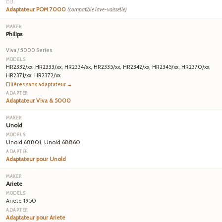
OU
Adaptateur POM 7000
(compatible lave-vaisselle)
Philips
Viva / 5000 Series
HR2332/xx, HR2333/xx, HR2334/xx, HR2335/xx, HR2342/xx, HR2345/xx, HR2370/xx,
HR2371/xx, HR2372/xx
Filières sans adaptateur →
Adaptateur Viva & 5000
Unold
Unold 68801, Unold 68860
Adaptateur pour Unold
Ariete
Ariete 1950
Adaptateur pour Ariete