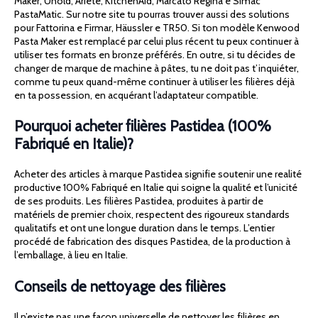
Maker, Unold, Ariete, KitchenAid, Marcato Regina e Simac
PastaMatic. Sur notre site tu pourras trouver aussi des solutions
pour Fattorina e Firmar, Häussler e TR50. Si ton modèle Kenwood
Pasta Maker est remplacé par celui plus récent tu peux continuer à
utiliser tes formats en bronze préférés. En outre, si tu décides de
changer de marque de machine à pâtes, tu ne doit pas t’inquiéter,
comme tu peux quand-même continuer à utiliser les filières déjà
en ta possession, en acquérant l’adaptateur compatible.
Pourquoi acheter filières Pastidea (100%
Fabriqué en Italie)?
Acheter des articles à marque Pastidea signifie soutenir une realité
productive 100% Fabriqué en Italie qui soigne la qualité et l’unicité
de ses produits. Les filières Pastidea, produites à partir de
matériels de premier choix, respectent des rigoureux standards
qualitatifs et ont une longue duration dans le temps. L’entier
procédé de fabrication des disques Pastidea, de la production à
l’emballage, à lieu en Italie.
Conseils de nettoyage des filières
Il n’existe pas une façon universelle de nettoyer les filières en