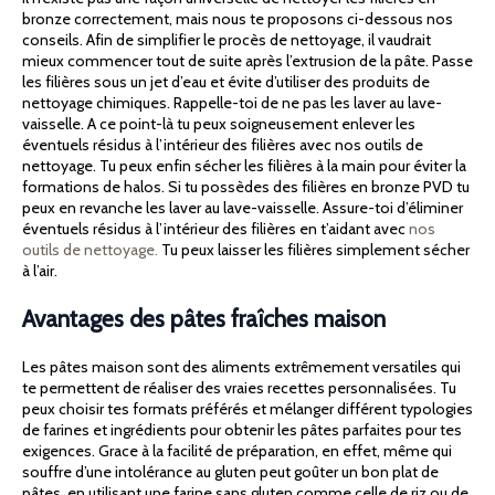
bronze correctement, mais nous te proposons ci-dessous nos
conseils. Afin de simplifier le procès de nettoyage, il vaudrait
mieux commencer tout de suite après l’extrusion de la pâte. Passe
les filières sous un jet d’eau et évite d’utiliser des produits de
nettoyage chimiques. Rappelle-toi de ne pas les laver au lave-
vaisselle. A ce point-là tu peux soigneusement enlever les
éventuels résidus à l’intérieur des filières avec nos outils de
nettoyage. Tu peux enfin sécher les filières à la main pour éviter la
formations de halos. Si tu possèdes des filières en bronze PVD tu
peux en revanche les laver au lave-vaisselle. Assure-toi d’éliminer
éventuels résidus à l’intérieur des filières en t’aidant avec
nos
outils de nettoyage.
Tu peux laisser les filières simplement sécher
à l’air.
Avantages des pâtes fraîches maison
Les pâtes maison sont des aliments extrêmement versatiles qui
te permettent de réaliser des vraies recettes personnalisées. Tu
peux choisir tes formats préférés et mélanger différent typologies
de farines et ingrédients pour obtenir les pâtes parfaites pour tes
exigences. Grace à la facilité de préparation, en effet, même qui
souffre d’une intolérance au gluten peut goûter un bon plat de
pâtes, en utilisant une farine sans gluten comme celle de riz ou de