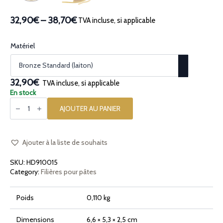
32,90€
–
38,70€
TVA incluse, si applicable
Plage
de
prix :
Matériel
32,90€
à
38,70€
32,90€
TVA incluse, si applicable
En stock
quantité
de
AJOUTER AU PANIER
Filière
en
bronze
Spaghetti
2mm
Ajouter à la liste de souhaits
SKU:
HD910015
Category:
Filières pour pâtes
Poids
0,110 kg
Dimensions
6,6 × 5,3 × 2,5 cm