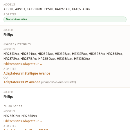
AT910, AX910, KAX910ME, PP510, KAX92.AO, KAX92.AOME
Non nécessaire
Philips
Avance / Premium
HR2353/xx, HR2354/xx, HR2355/xx, HR2356/xx, HR2357/xx, HR2358/xx, HR2365/xx,
HR2375/xx, HR2378/xx, HR2380/xx, HR2381/xx, HR2382/xx
Filières sans adaptateur →
Adaptateur métallique Avance
OU
Adaptateur POM Avance
(compatible lave-vaisselle)
Philips
7000 Series
HR2660/xx, HR2665/xx
Filières sans adaptateur →