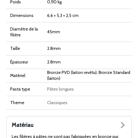
Poids
0,110 kg
Dimensions
6,6 × 5,3 × 2,5 cm
Diamètre de la
45mm
filière
Taille
2.8mm
Épaisseur
2.8mm
Bronze PVD (laiton revêtu), Bronze Standard
Matériel
(laiton)
Pasta type
Pâtes longues
Theme
Classiques
Matériau
Les filières à pâtes ne sont pas fabriquées en bronze pur,