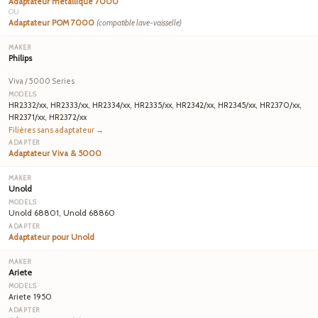
Adaptateur métallique 7000
OU
Adaptateur POM 7000
(compatible lave-vaisselle)
Philips
Viva / 5000 Series
HR2332/xx, HR2333/xx, HR2334/xx, HR2335/xx, HR2342/xx, HR2345/xx, HR2370/xx,
HR2371/xx, HR2372/xx
Filières sans adaptateur →
Adaptateur Viva & 5000
Unold
Unold 68801, Unold 68860
Adaptateur pour Unold
Ariete
Ariete 1950