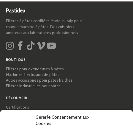
Pastidea
Filières à pâtes certifiées Made in Italy pour
chaque machine à pâtes. Des cuisiniers
amateurs aux laboratoires professionnels.
BOUTIQUE
Filières pour extrudeuses à pâtes
Machines à extrusion de pâtes
Autres accessoires pour pâtes fraîches
Filières industrielles pour pâtes
DÉCOUVRIR
Certifications
Académie des pâtes
Gérer le Consentement aux
Conseils et guides pratiques
Cookies
Recettes
Professionnels & B2B