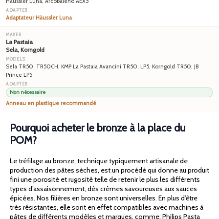
Häussler Luna, Arcobaleno AEX5
Adaptateur Häussler Luna
La Pastaia
Sela, Korngold
Sela TR50, TR50CH, KMP La Pastaia Avancini TR50, LP5, Korngold TR50, JB
Prince LP5
Non nécessaire
Anneau en plastique recommandé
Pourquoi acheter le bronze à la place du
POM?
Le tréfilage au bronze, technique typiquement artisanale de
production des pâtes sèches, est un procédé qui donne au produit
fini une porosité et rugosité telle de retenir le plus les différents
types d’assaisonnement, dès crèmes savoureuses aux sauces
épicées. Nos filières en bronze sont universelles. En plus d’être
très résistantes, elle sont en effet compatibles avec machines à
pâtes de différents modèles et marques, comme: Philips Pasta