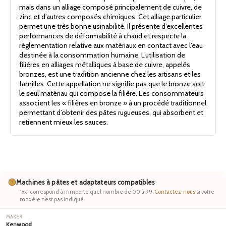
mais dans un alliage composé principalement de cuivre, de
zinc et d’autres composés chimiques. Cet alliage particulier
permet une très bonne usinabilité. Il présente d’excellentes
performances de déformabilité à chaud et respecte la
réglementation relative aux matériaux en contact avec l’eau
destinée à la consommation humaine. L’utilisation de
filières en alliages métalliques à base de cuivre, appelés
bronzes, est une tradition ancienne chez les artisans et les
familles. Cette appellation ne signifie pas que le bronze soit
le seul matériau qui compose la filière. Les consommateurs
associent les « filières en bronze » à un procédé traditionnel
permettant d’obtenir des pâtes rugueuses, qui absorbent et
retiennent mieux les sauces.
Machines à pâtes et adaptateurs compatibles
"xx" correspond à n’importe quel nombre de 00 à 99.
Contactez-nous
si votre
modèle n’est pas indiqué.
Kenwood