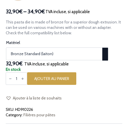
32,90€
–
34,90€
TVA incluse, si applicable
Plage
de
This pasta die is made of bronze for a superior dough extrusion. It
prix :
can be used on various machines with or without an adapter.
32,90€
Check the full compatibility list below.
à
Matériel
34,90€
32,90€
TVA incluse, si applicable
En stock
quantité
de
AJOUTER AU PANIER
Filière
en
bronze
Spaghetti
Trilobati
Ajouter à la liste de souhaits
SKU:
HD910226
Category:
Filières pour pâtes