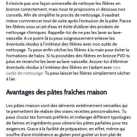
Il n’existe pas une façon universelle de nettoyer les filières en
bronze correctement, mais nous te proposons ci-dessous nos
conseils. Afin de simplifier le procès de nettoyage, il vaudrait
mieux commencer tout de suite après l’extrusion de la pâte. Passe
les filières sous un jet d’eau et évite d’utiliser des produits de
nettoyage chimiques. Rappelle-toi de ne pas les laver au lave-
vaisselle. A ce point-là tu peux soigneusement enlever les
éventuels résidus à l’intérieur des filières avec nos outils de
nettoyage. Tu peux enfin sécher les filières à la main pour éviter la
formations de halos. Si tu possèdes des filières en bronze PVD tu
peux en revanche les laver au lave-vaisselle. Assure-toi d’éliminer
éventuels résidus à l’intérieur des filières en t’aidant avec
nos
outils de nettoyage.
Tu peux laisser les filières simplement sécher
à l’air.
Avantages des pâtes fraîches maison
Les pâtes maison sont des aliments extrêmement versatiles qui
te permettent de réaliser des vraies recettes personnalisées. Tu
peux choisir tes formats préférés et mélanger différent typologies
de farines et ingrédients pour obtenir les pâtes parfaites pour tes
exigences. Grace à la facilité de préparation, en effet, même qui
souffre d’une intolérance au gluten peut goûter un bon plat de