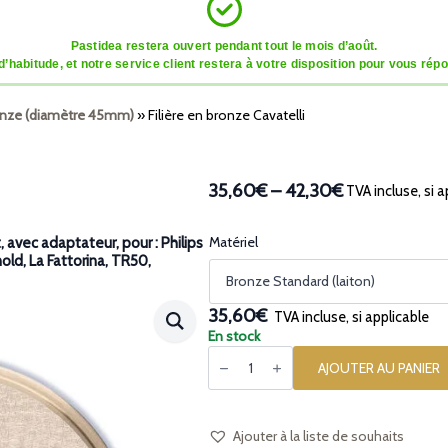
Pastidea restera ouvert pendant tout le mois d’août.
tude, et notre service client restera à votre disposition pour vous répon
ronze (diamètre 45mm)
»
Filière en bronze Cavatelli
35,60€
–
42,30€
TVA incluse, si a
Plage
de
prix :
Matériel
avec adaptateur, pour : Philips
nold, La Fattorina, TR50,
35,60€
à
42,30€
35,60€
TVA incluse, si applicable
En stock
quantité
de
AJOUTER AU PANIER
Filière
en
bronze
Cavatelli
Ajouter à la liste de souhaits