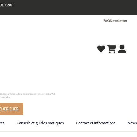
 DE 89€
FAQ
Newsletter
ement affichera les prix uniquement en euro (€).
 bancaire.
CHERCHER
tes
Conseils et guides pratiques
Contact et informations
Newsl