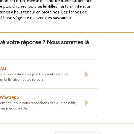
ration, en effet, même qui souffre d’une intolérance
is chiches, pois ou lentilles). Si tu a l’intention
rines à haut teneur en protéines. Les farines de
ts à base végétale ou avec des savoureux
uvé votre réponse ? Nous sommes là
 FAQ
s aux questions les plus fréquentes sur les
s, la livraison et les retours.
r WhatsApp
tement : nous vous répondrons dès que possible,
un jour ouvrable.