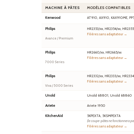
MACHINE À PÂTES
MODÈLES COMPATIBLES
Kenwood
AT910, AX910, KAX910ME, PP
Philips
HR2353/xx, HR2354/xx, HR2355
Filières sans adaptateur →
Avance / Premium
Philips
HR2660/xx, HR2665/xx
Filières sans adaptateur →
7000 Series
Philips
HR2332/xx, HR2333/xx, HR2334
Filières sans adaptateur →
Viva / 5000 Series
Unold
Unold 68801, Unold 68860
Ariete
Ariete 1950
KitchenAid
5KPEXTA, 5KSMPEXTA
(le coupe-pâtes ne fonctionnera pa
Filières sans adaptateur →