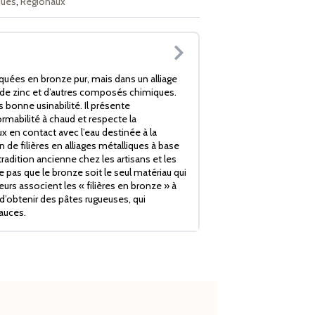
ques
,
Régionaux
iquées en bronze pur, mais dans un alliage
de zinc et d’autres composés chimiques.
s bonne usinabilité. Il présente
mabilité à chaud et respecte la
x en contact avec l’eau destinée à la
de filières en alliages métalliques à base
radition ancienne chez les artisans et les
ie pas que le bronze soit le seul matériau qui
rs associent les « filières en bronze » à
d’obtenir des pâtes rugueuses, qui
auces.