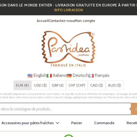
SON DANS LE MONDE ENTIER · LIVRAISON GRATUITE EN EUROPE À PARTIR
INFO LIVRAISON
Accueil
Contactez-nous
Mon compte
FABRIQUÉ EN ITALIE
English
Italiano
Deutsch
Français
EUR (€)
USD ($)
GBP (£)
CHF (CHF)
CAD ($)
AUD ($)
e indicatif uniquement. Les paiements sont traités en euro (€), la devise officielle de la boutique, et la page de pai
t final dans votre devise peut varier selon le taux de change appliqué par votre banque ou l’émetteur de votre carte
Accessoires pour pâtes fraîches
Panier
Commande
Recet