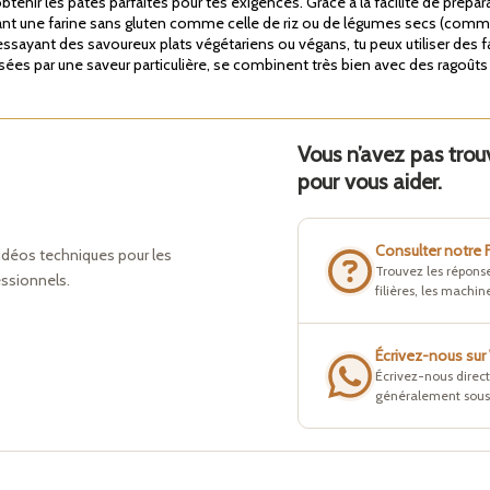
btenir les pâtes parfaites pour tes exigences. Grace à la facilité de prépa
sant une farine sans gluten comme celle de riz ou de légumes secs (comme po
ssayant des savoureux plats végétariens ou végans, tu peux utiliser des fa
risées par une saveur particulière, se combinent très bien avec des ragoû
Vous n’avez pas tro
pour vous aider.
Consulter notre
idéos techniques pour les
Trouvez les réponse
essionnels.
filières, les machine
Écrivez-nous su
Écrivez-nous direc
généralement sous 