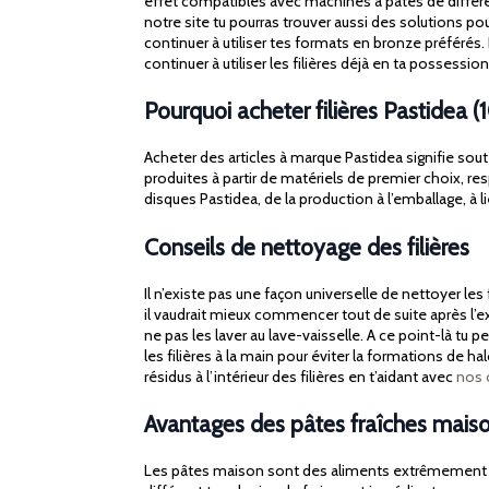
effet compatibles avec machines à pâtes de différ
notre site tu pourras trouver aussi des solutions p
continuer à utiliser tes formats en bronze préféré
continuer à utiliser les filières déjà en ta possessi
Pourquoi acheter filières Pastidea (
Acheter des articles à marque Pastidea signifie souten
produites à partir de matériels de premier choix, re
disques Pastidea, de la production à l’emballage, à lie
Conseils de nettoyage des filières
Il n’existe pas une façon universelle de nettoyer l
il vaudrait mieux commencer tout de suite après l’ext
ne pas les laver au lave-vaisselle. A ce point-là tu
les filières à la main pour éviter la formations de h
résidus à l’intérieur des filières en t’aidant avec
nos 
Avantages des pâtes fraîches mais
Les pâtes maison sont des aliments extrêmement ver