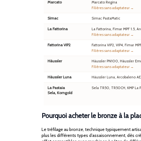
Marcato
Marcato Regina
Filières sans adaptateur →
Simac
Simac PastaMatic
La Fattorina
La Fattorina, Fimar MPF 1.5,
Filières sans adaptateur →
Fattorina VIP2
Fattorina VIP2, VIP4, Fimar MP
Filières sans adaptateur →
Häussler
Häussler PN100, Häussler Em
Filières sans adaptateur →
Häussler Luna
Häussler Luna, Arcobaleno A
La Pastaia
Sela TR50, TR50CH, KMP La Pa
Sela, Korngold
Pourquoi acheter le bronze à la p
Le tréfilage au bronze, technique typiquement artisa
plus les différents types d’assaisonnement, dès crè