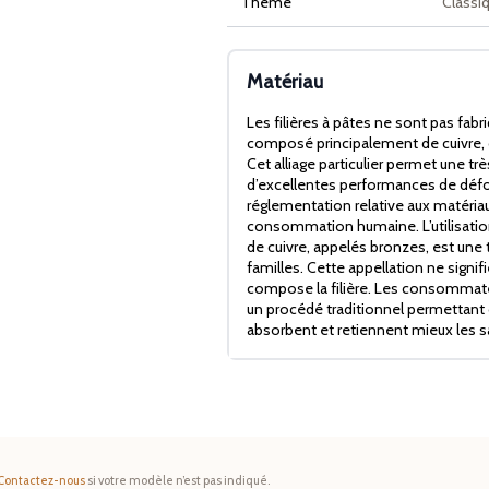
Theme
Classi
Matériau
Les filières à pâtes ne sont pas fabr
composé principalement de cuivre, 
Cet alliage particulier permet une trè
d’excellentes performances de défor
réglementation relative aux matériau
consommation humaine. L’utilisation 
de cuivre, appelés bronzes, est une t
familles. Cette appellation ne signif
compose la filière. Les consommateu
un procédé traditionnel permettant 
absorbent et retiennent mieux les s
Contactez-nous
si votre modèle n’est pas indiqué.