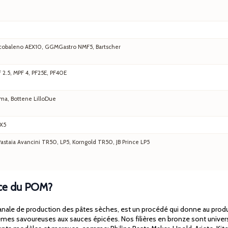
 Arcobaleno AEX10, GGMGastro NMF5, Bartscher
F 2.5, MPF 4, PF25E, PF40E
ma, Bottene LilloDue
EX5
staia Avancini TR50, LP5, Korngold TR50, JB Prince LP5
lace du POM?
nale de production des pâtes sèches, est un procédé qui donne au produit f
mes savoureuses aux sauces épicées. Nos filières en bronze sont universell