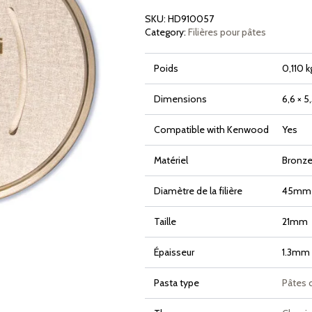
SKU:
HD910057
Category:
Filières pour pâtes
Poids
0,110 k
Dimensions
6,6 × 5
Compatible with Kenwood
Yes
Matériel
Bronze 
Diamètre de la filière
45mm
Taille
21mm
Épaisseur
1.3mm
Pasta type
Pâtes 