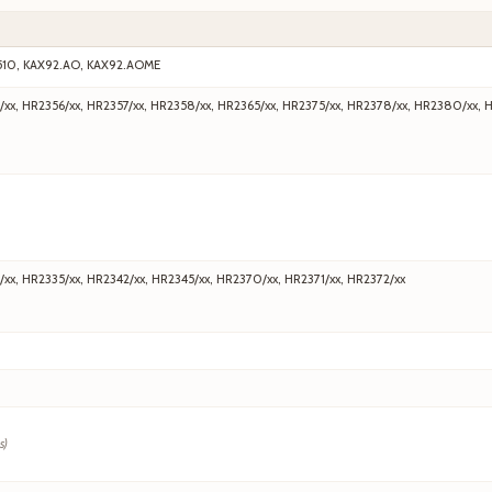
510, KAX92.AO, KAX92.AOME
/xx, HR2356/xx, HR2357/xx, HR2358/xx, HR2365/xx, HR2375/xx, HR2378/xx, HR2380/xx, 
/xx, HR2335/xx, HR2342/xx, HR2345/xx, HR2370/xx, HR2371/xx, HR2372/xx
s)