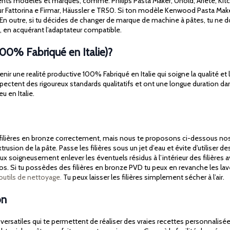
ents modèles et marques, comme: Philips Pasta Maker, Unold, Ariete, Kit
our Fattorina e Firmar, Häussler e TR50. Si ton modèle Kenwood Pasta Make
s. En outre, si tu décides de changer de marque de machine à pâtes, tu n
on, en acquérant l’adaptateur compatible.
100% Fabriqué en Italie)?
ir une realité productive 100% Fabriqué en Italie qui soigne la qualité et l’
spectent des rigoureux standards qualitatifs et ont une longue duration da
u en Italie.
es filières en bronze correctement, mais nous te proposons ci-dessous nos 
rusion de la pâte. Passe les filières sous un jet d’eau et évite d’utiliser
 peux soigneusement enlever les éventuels résidus à l’intérieur des filières
alos. Si tu possèdes des filières en bronze PVD tu peux en revanche les lav
outils de nettoyage.
Tu peux laisser les filières simplement sécher à l’air.
on
satiles qui te permettent de réaliser des vraies recettes personnalisée