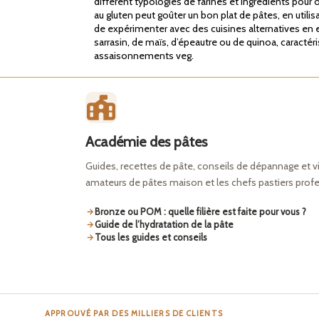
différent typologies de farines et ingrédients pour o
au gluten peut goûter un bon plat de pâtes, en utili
de expérimenter avec des cuisines alternatives en e
sarrasin, de maïs, d’épeautre ou de quinoa, caracté
assaisonnements veg.
Académie des pâtes
Guides, recettes de pâte, conseils de dépannage et v
amateurs de pâtes maison et les chefs pastiers prof
Bronze ou POM : quelle filière est faite pour vous ?
Guide de l’hydratation de la pâte
Tous les guides et conseils
APPROUVÉ PAR DES MILLIERS DE CLIENTS