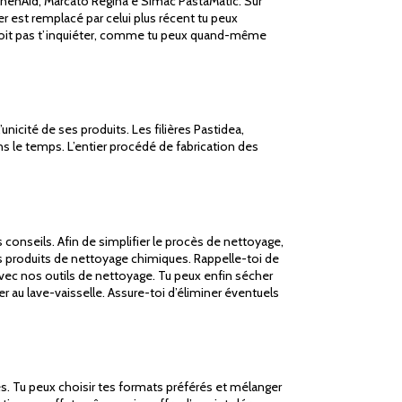
chenAid, Marcato Regina e Simac PastaMatic. Sur
r est remplacé par celui plus récent tu peux
e doit pas t’inquiéter, comme tu peux quand-même
unicité de ses produits. Les filières Pastidea,
ns le temps. L’entier procédé de fabrication des
conseils. Afin de simplifier le procès de nettoyage,
 des produits de nettoyage chimiques. Rappelle-toi de
 avec nos outils de nettoyage. Tu peux enfin sécher
er au lave-vaisselle. Assure-toi d’éliminer éventuels
s. Tu peux choisir tes formats préférés et mélanger