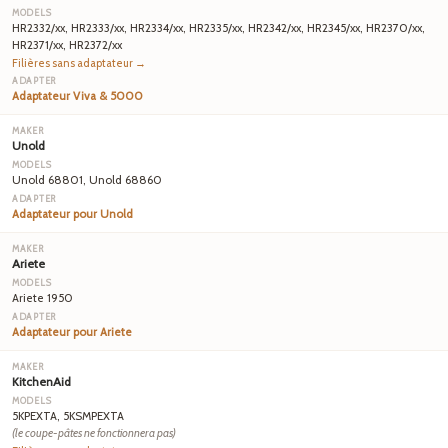
HR2332/xx, HR2333/xx, HR2334/xx, HR2335/xx, HR2342/xx, HR2345/xx, HR2370/xx,
HR2371/xx, HR2372/xx
Filières sans adaptateur →
Adaptateur Viva & 5000
Unold
Unold 68801, Unold 68860
Adaptateur pour Unold
Ariete
Ariete 1950
Adaptateur pour Ariete
KitchenAid
5KPEXTA, 5KSMPEXTA
(le coupe-pâtes ne fonctionnera pas)