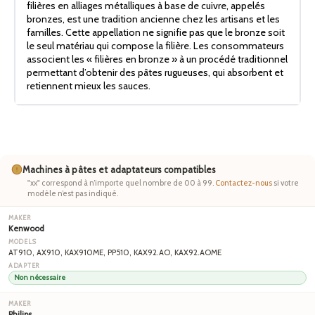
filières en alliages métalliques à base de cuivre, appelés
bronzes, est une tradition ancienne chez les artisans et les
familles. Cette appellation ne signifie pas que le bronze soit
le seul matériau qui compose la filière. Les consommateurs
associent les « filières en bronze » à un procédé traditionnel
permettant d’obtenir des pâtes rugueuses, qui absorbent et
retiennent mieux les sauces.
Machines à pâtes et adaptateurs compatibles
"xx" correspond à n’importe quel nombre de 00 à 99.
Contactez-nous
si votre
modèle n’est pas indiqué.
Kenwood
AT910, AX910, KAX910ME, PP510, KAX92.AO, KAX92.AOME
Non nécessaire
Philips