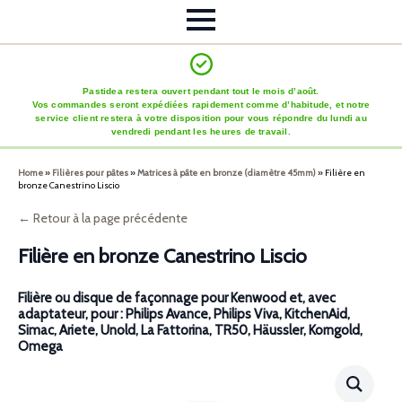
Pastidea restera ouvert pendant tout le mois d’août.
Vos commandes seront expédiées rapidement comme d’habitude, et notre
service client restera à votre disposition pour vous répondre du lundi au
vendredi pendant les heures de travail.
Home
»
Filières pour pâtes
»
Matrices à pâte en bronze (diamètre 45mm)
»
Filière en
bronze Canestrino Liscio
← Retour à la page précédente
Filière en bronze Canestrino Liscio
Filière ou disque de façonnage pour Kenwood et, avec
adaptateur, pour : Philips Avance, Philips Viva, KitchenAid,
Simac, Ariete, Unold, La Fattorina, TR50, Häussler, Korngold,
Omega