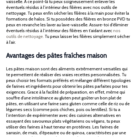
vaisselle. A ce point-là tu peux soigneusement enlever les
éventuels résidus à l’intérieur des filières avec nos outils de
nettoyage. Tu peux enfin sécher les filières à la main pour éviter la
formations de halos. Si tu possèdes des filières en bronze PVD tu
peux en revanche les laver au lave-vaisselle. Assure-toi d’éliminer
éventuels résidus à l’intérieur des filières en t’aidant avec
nos
outils de nettoyage.
Tu peux laisser les filières simplement sécher
à l’air.
Avantages des pâtes fraîches maison
Les pâtes maison sont des aliments extrêmement versatiles qui
te permettent de réaliser des vraies recettes personnalisées. Tu
peux choisir tes formats préférés et mélanger différent typologies
de farines et ingrédients pour obtenir les pâtes parfaites pour tes
exigences. Grace à la facilité de préparation, en effet, même qui
souffre d’une intolérance au gluten peut goûter un bon plat de
pâtes, en utilisant une farine sans gluten comme celle de riz ou de
légumes secs (comme pois chiches, pois ou lentilles). Si tu a
l’intention de expérimenter avec des cuisines alternatives en
essayant des savoureux plats végétariens ou végans, tu peux
utiliser des farines à haut teneur en protéines. Les farines de
sarrasin, de maïs, d’épeautre ou de quinoa, caractérisées par une