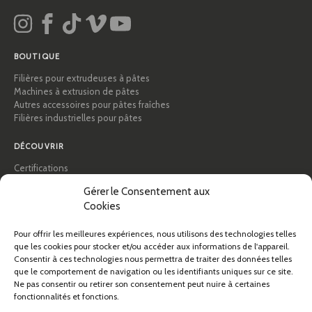
BOUTIQUE
Filières pour extrudeuses à pâtes
Machines à extrusion de pâtes
Autres accessoires pour pâtes fraîches
Filières industrielles pour pâtes
DÉCOUVRIR
Certifications
Académie des pâtes
Gérer le Consentement aux
Conseils et guides pratiques
Cookies
Recettes
Professionnels & B2B
À propos de Pastidea
Pour offrir les meilleures expériences, nous utilisons des technologies telles
que les cookies pour stocker et/ou accéder aux informations de l'appareil.
Consentir à ces technologies nous permettra de traiter des données telles
AIDE
que le comportement de navigation ou les identifiants uniques sur ce site.
FAQ et assistance
Ne pas consentir ou retirer son consentement peut nuire à certaines
fonctionnalités et fonctions.
Contactez-nous
Newsletter