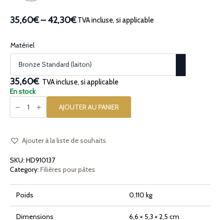
35,60€
–
42,30€
TVA incluse, si applicable
Plage
de
prix :
Matériel
35,60€
à
42,30€
35,60€
TVA incluse, si applicable
En stock
quantité
de
AJOUTER AU PANIER
Filière
en
bronze
Canestrino
Liscio
Ajouter à la liste de souhaits
SKU:
HD910137
Category:
Filières pour pâtes
Poids
0,110 kg
Dimensions
6,6 × 5,3 × 2,5 cm