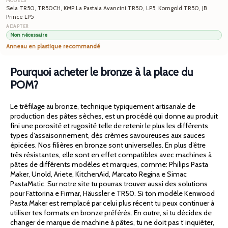
Sela TR50, TR50CH, KMP La Pastaia Avancini TR50, LP5, Korngold TR50, JB
Prince LP5
Non nécessaire
Anneau en plastique recommandé
Pourquoi acheter le bronze à la place du
POM?
Le tréfilage au bronze, technique typiquement artisanale de
production des pâtes sèches, est un procédé qui donne au produit
fini une porosité et rugosité telle de retenir le plus les différents
types d’assaisonnement, dès crèmes savoureuses aux sauces
épicées. Nos filières en bronze sont universelles. En plus d’être
très résistantes, elle sont en effet compatibles avec machines à
pâtes de différents modèles et marques, comme: Philips Pasta
Maker, Unold, Ariete, KitchenAid, Marcato Regina e Simac
PastaMatic. Sur notre site tu pourras trouver aussi des solutions
pour Fattorina e Firmar, Häussler e TR50. Si ton modèle Kenwood
Pasta Maker est remplacé par celui plus récent tu peux continuer à
utiliser tes formats en bronze préférés. En outre, si tu décides de
changer de marque de machine à pâtes, tu ne doit pas t’inquiéter,