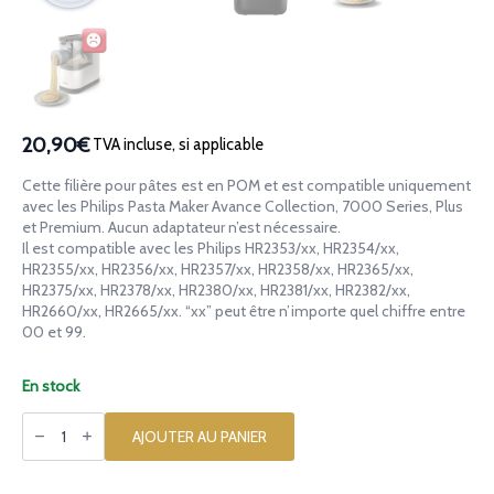
20,90€
TVA incluse, si applicable
Cette filière pour pâtes est en POM et est compatible uniquement
avec les Philips Pasta Maker Avance Collection, 7000 Series, Plus
et Premium. Aucun adaptateur n’est nécessaire.
Il est compatible avec les Philips HR2353/xx, HR2354/xx,
HR2355/xx, HR2356/xx, HR2357/xx, HR2358/xx, HR2365/xx,
HR2375/xx, HR2378/xx, HR2380/xx, HR2381/xx, HR2382/xx,
HR2660/xx, HR2665/xx. “xx” peut être n’importe quel chiffre entre
00 et 99.
En stock
quantité
de
AJOUTER AU PANIER
Filière
en
POM