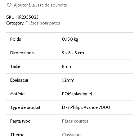
Casarecce
Caserecce
Ajouter à la liste de souhaits
pour
Philips
SKU:
HR2355023
Pasta
Maker
Category:
Filières pour pâtes
Avance
et
7000
Poids
0,150 kg
Series
Dimensions
9 × 8 × 5 cm
Taille
8mm
Épaisseur
1.2mm
Matériel
POM (plastique)
Type de produit
D77 Philips Avance 7000
Pasta type
Pâtes courtes
Theme
Classiques