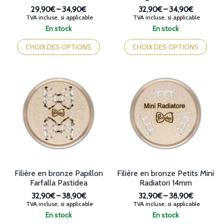
29,90€
–
34,90€
32,90€
–
34,90€
Plage
Plage
TVA incluse, si applicable
TVA incluse, si applicable
de
de
En stock
En stock
prix :
prix :
Ce
Ce
29,90€
32,90€
produit
produit
CHOIX DES OPTIONS
CHOIX DES OPTIONS
à
à
a
a
34,90€
34,90€
plusieurs
plusieurs
variations.
variations.
Les
Les
options
options
peuvent
peuvent
être
être
choisies
choisies
sur
sur
la
la
page
page
du
du
produit
produit
Filière en bronze Papillon
Filière en bronze Petits Mini
Farfalla Pastidea
Radiatori 14mm
32,90€
–
38,90€
32,90€
–
38,90€
Plage
Plage
TVA incluse, si applicable
TVA incluse, si applicable
de
de
En stock
En stock
prix :
prix :
Ce
Ce