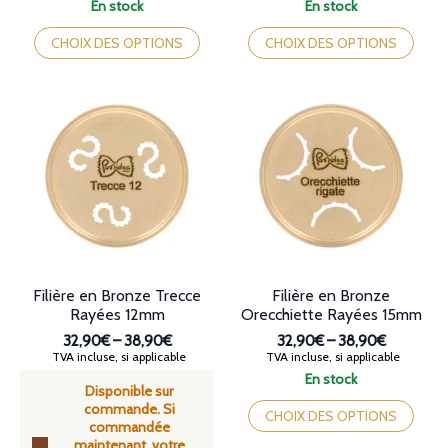
de
de
En stock
En stock
prix :
prix :
Ce
Ce
32,90€
32,90€
produit
produit
CHOIX DES OPTIONS
CHOIX DES OPTIONS
à
à
a
a
38,90€
38,90€
plusieurs
plusieurs
variations.
variations.
Les
Les
options
options
peuvent
peuvent
être
être
choisies
choisies
sur
sur
la
la
page
page
du
du
produit
produit
Filière en Bronze Trecce
Filière en Bronze
Rayées 12mm
Orecchiette Rayées 15mm
32,90€
–
38,90€
32,90€
–
38,90€
Plage
Plage
TVA incluse, si applicable
TVA incluse, si applicable
de
de
En stock
Disponible sur
prix :
prix :
Ce
commande. Si
32,90€
32,90€
produit
CHOIX DES OPTIONS
commandée
à
à
a
maintenant, votre
38,90€
38,90€