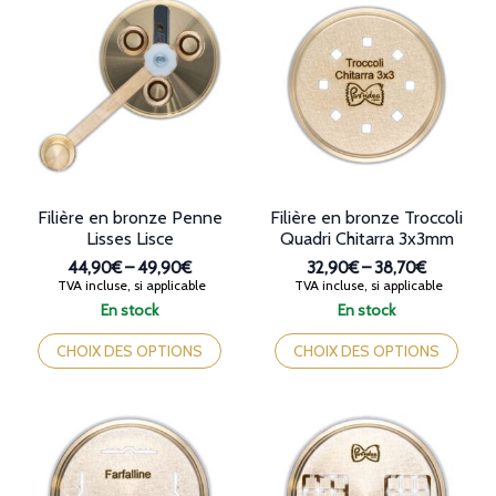
options
Les
peuvent
options
être
peuvent
choisies
être
sur
choisies
la
sur
page
la
du
page
produit
du
produit
Filière en bronze Penne
Filière en bronze Troccoli
Lisses Lisce
Quadri Chitarra 3x3mm
44,90€
–
49,90€
32,90€
–
38,70€
Plage
Plage
TVA incluse, si applicable
TVA incluse, si applicable
de
de
En stock
En stock
prix :
prix :
Ce
Ce
44,90€
32,90€
produit
produit
CHOIX DES OPTIONS
CHOIX DES OPTIONS
à
à
a
a
49,90€
38,70€
plusieurs
plusieurs
variations.
variations.
Les
Les
options
options
peuvent
peuvent