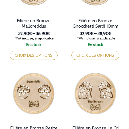
la
page
page
du
du
produit
produit
Filière en Bronze
Filière en Bronze
Malloreddus
Gnocchetti Sardi 10mm
32,90€
–
38,90€
32,90€
–
38,90€
Plage
Plage
TVA incluse, si applicable
TVA incluse, si applicable
de
de
En stock
En stock
prix :
prix :
Ce
Ce
32,90€
32,90€
produit
produit
CHOIX DES OPTIONS
CHOIX DES OPTIONS
à
à
a
a
38,90€
38,90€
plusieurs
plusieurs
variations.
variations.
Les
Les
options
options
peuvent
peuvent
être
être
choisies
choisies
sur
sur
la
la
page
page
du
du
produit
produit
Filière en Bronze Petite
Filière en Bronze Le Cri