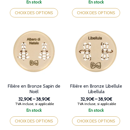
de
de
En stock
En stock
prix :
prix :
Ce
Ce
32,90€
32,90€
produit
produit
CHOIX DES OPTIONS
CHOIX DES OPTIONS
à
à
a
a
38,90€
38,90€
plusieurs
plusieurs
variations.
variations.
Les
Les
options
options
peuvent
peuvent
être
être
choisies
choisies
sur
sur
la
la
page
page
du
du
produit
produit
Filière en Bronze Sapin de
Filière en Bronze Libellule
Noël
Libellula
32,90€
–
38,90€
32,90€
–
38,90€
Plage
Plage
TVA incluse, si applicable
TVA incluse, si applicable
de
de
En stock
En stock
prix :
prix :
Ce
Ce
32,90€
32,90€
produit
produit
CHOIX DES OPTIONS
CHOIX DES OPTIONS
à
à
a
a
38,90€
38,90€