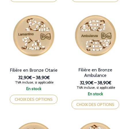
à
à
a
a
38,90€
38,90€
plusieurs
plusieurs
variations.
variations.
Les
Les
options
options
peuvent
peuvent
être
être
choisies
choisies
sur
sur
la
la
page
page
du
du
produit
produit
Filière en Bronze
Filière en Bronze Otarie
Ambulance
32,90€
–
38,90€
Plage
TVA incluse, si applicable
32,90€
–
38,90€
de
Plage
TVA incluse, si applicable
En stock
prix :
de
Ce
En stock
32,90€
prix :
Ce
produit
CHOIX DES OPTIONS
à
32,90€
produit
a
CHOIX DES OPTIONS
38,90€
à
a
plusieurs
38,90€
plusieurs
variations.
variations.
Les
Les
options