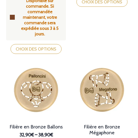
Disponible sur
prix :
produit
CHOIX DES OPTIONS
à
commande. Si
32,90€
a
38,90€
commandée
à
plusieurs
maintenant, votre
38,90€
variations.
commande sera
Les
expédiée sous 3 à 5
options
jours.
peuvent
être
Ce
choisies
produit
CHOIX DES OPTIONS
sur
a
la
plusieurs
page
variations.
du
Les
produit
options
peuvent
être
choisies
sur
la
page
du
produit
Filière en Bronze Ballons
Filière en Bronze
Mégaphone
32,90€
–
38,90€