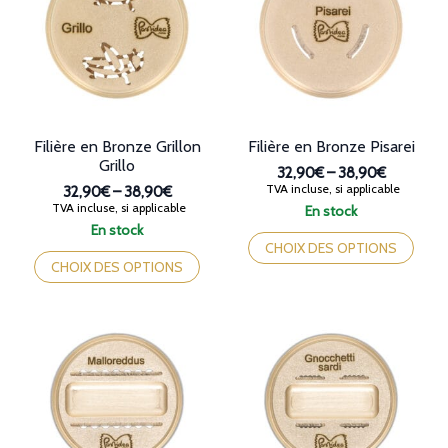
peuvent
peuvent
être
être
choisies
choisies
sur
sur
la
la
page
page
du
du
produit
produit
Filière en Bronze Grillon
Filière en Bronze Pisarei
Grillo
32,90€
–
38,90€
Plage
TVA incluse, si applicable
32,90€
–
38,90€
de
Plage
TVA incluse, si applicable
En stock
prix :
de
Ce
En stock
32,90€
prix :
Ce
produit
CHOIX DES OPTIONS
à
32,90€
produit
a
CHOIX DES OPTIONS
38,90€
à
a
plusieurs
38,90€
plusieurs
variations.
variations.
Les
Les
options
options
peuvent
peuvent
être
être
choisies
choisies
sur
sur
la