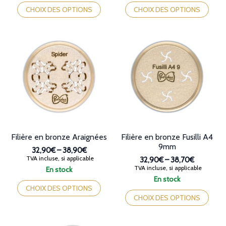
32,90€
32,90€
produit
produit
CHOIX DES OPTIONS
CHOIX DES OPTIONS
à
à
a
a
38,90€
38,90€
plusieurs
plusieurs
variations.
variations.
Les
Les
options
options
peuvent
peuvent
être
être
choisies
choisies
sur
sur
la
la
page
page
du
du
produit
produit
Filière en bronze Araignées
Filière en bronze Fusilli A4
9mm
32,90€
–
38,90€
Plage
TVA incluse, si applicable
32,90€
–
38,70€
de
Plage
TVA incluse, si applicable
En stock
prix :
de
Ce
En stock
32,90€
prix :
produit
Ce
CHOIX DES OPTIONS
à
32,90€
a
produit
CHOIX DES OPTIONS
38,90€
à
plusieurs
a
38,70€
variations.
plusieurs
Les
variations.