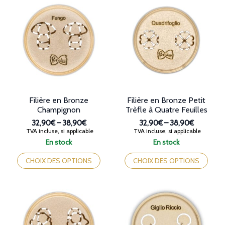
variations.
variations.
Les
Les
options
options
peuvent
peuvent
être
être
choisies
choisies
sur
sur
la
la
page
page
du
du
produit
produit
Filière en Bronze
Filière en Bronze Petit
Champignon
Trèfle à Quatre Feuilles
32,90€
–
38,90€
32,90€
–
38,90€
Plage
Plage
TVA incluse, si applicable
TVA incluse, si applicable
de
de
En stock
En stock
prix :
prix :
Ce
Ce
32,90€
32,90€
produit
produit
CHOIX DES OPTIONS
CHOIX DES OPTIONS
à
à
a
a
38,90€
38,90€
plusieurs
plusieurs
variations.
variations.
Les
Les
options
options
peuvent
peuvent