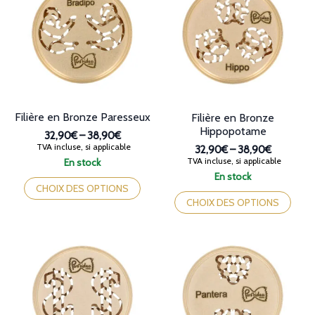
options
peuvent
peuvent
être
être
choisies
choisies
sur
sur
la
la
page
page
du
du
produit
produit
Filière en Bronze Paresseux
Filière en Bronze
Hippopotame
32,90€
–
38,90€
Plage
TVA incluse, si applicable
32,90€
–
38,90€
de
Plage
TVA incluse, si applicable
En stock
prix :
de
Ce
En stock
32,90€
prix :
produit
Ce
CHOIX DES OPTIONS
à
32,90€
a
produit
CHOIX DES OPTIONS
38,90€
à
plusieurs
a
38,90€
variations.
plusieurs
Les
variations.
options
Les
peuvent
options
être
peuvent
choisies
être
sur
choisies