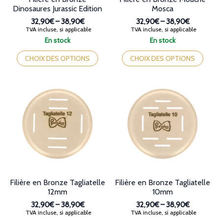
Dinosaures Jurassic Edition
Mosca
32,90€
–
38,90€
32,90€
–
38,90€
Plage
Plage
TVA incluse, si applicable
TVA incluse, si applicable
de
de
En stock
En stock
prix :
prix :
Ce
Ce
32,90€
32,90€
produit
produit
CHOIX DES OPTIONS
CHOIX DES OPTIONS
à
à
a
a
38,90€
38,90€
plusieurs
plusieurs
variations.
variations.
Les
Les
options
options
peuvent
peuvent
être
être
choisies
choisies
sur
sur
la
la
page
page
du
du
produit
produit
Filière en Bronze Tagliatelle
Filière en Bronze Tagliatelle
12mm
10mm
32,90€
–
38,90€
32,90€
–
38,90€
Plage
Plage
TVA incluse, si applicable
TVA incluse, si applicable