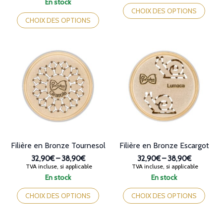
Ce
En stock
32,90€
prix :
Ce
produit
CHOIX DES OPTIONS
à
32,90€
produit
a
CHOIX DES OPTIONS
38,90€
à
a
plusieurs
38,90€
plusieurs
variations.
variations.
Les
Les
options
options
peuvent
peuvent
être
être
choisies
choisies
sur
sur
la
la
page
page
du
du
produit
produit
Filière en Bronze Tournesol
Filière en Bronze Escargot
32,90€
–
38,90€
32,90€
–
38,90€
Plage
Plage
TVA incluse, si applicable
TVA incluse, si applicable
de
de
En stock
En stock
prix :
prix :
Ce
Ce
32,90€
32,90€
produit
produit
CHOIX DES OPTIONS
CHOIX DES OPTIONS
à
à
a
a
38,90€
38,90€
plusieurs
plusieurs