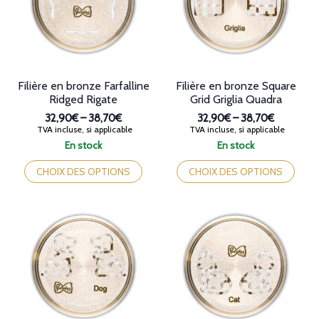
être
être
choisies
choisies
sur
sur
la
la
page
page
du
du
produit
produit
Filière en bronze Farfalline
Filière en bronze Square
Ridged Rigate
Grid Griglia Quadra
32,90€
–
38,70€
32,90€
–
38,70€
Plage
Plage
TVA incluse, si applicable
TVA incluse, si applicable
de
de
En stock
En stock
prix :
prix :
Ce
Ce
32,90€
32,90€
produit
produit
CHOIX DES OPTIONS
CHOIX DES OPTIONS
à
à
a
a
38,70€
38,70€
plusieurs
plusieurs
variations.
variations.
Les
Les
options
options
peuvent
peuvent
être
être
choisies
choisies
sur
sur
la
la