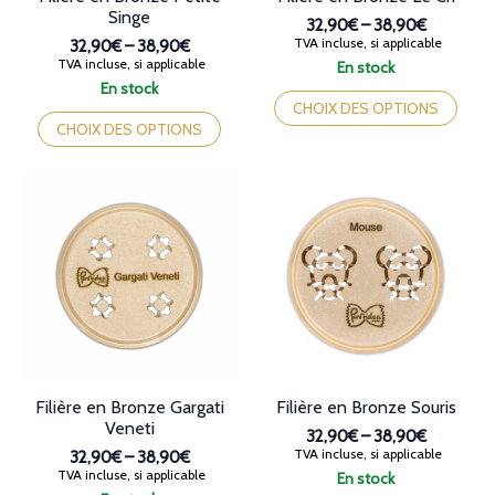
Singe
32,90€
–
38,90€
Plage
TVA incluse, si applicable
32,90€
–
38,90€
de
Plage
TVA incluse, si applicable
En stock
prix :
de
Ce
En stock
32,90€
prix :
Ce
produit
CHOIX DES OPTIONS
à
32,90€
produit
a
CHOIX DES OPTIONS
38,90€
à
a
plusieurs
38,90€
plusieurs
variations.
variations.
Les
Les
options
options
peuvent
peuvent
être
être
choisies
choisies
sur
sur
la
la
page
page
du
du
produit
produit
Filière en Bronze Gargati
Filière en Bronze Souris
Veneti
32,90€
–
38,90€
Plage
TVA incluse, si applicable
32,90€
–
38,90€
de
Plage
TVA incluse, si applicable
En stock
prix :
de