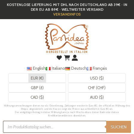
KOSTENLOSE LIEFERUNG MIT DHL NACH DEUTSCHLAND AB 39€ · IN
Skip
DER EU AB 89€ · WELTWEITER VERSAND
to
VERSANDINFOS
main
content
HERGESTELLT IN ITALIEN
English
Italiano
Deutsch
Français
EUR (€)
USD ($)
GBP (£)
CHF (CHF)
CAD ($)
AUD ($)
Währungsumrechnungen dienen nur als Orientierung. Zahlungen werden in Euro (€), der offiziellen Währung des
Shops, abgewickelt, und die Kasse zeigt die Preise ausschließlich in Euro (€) an.
Der endgültige Betrag in deiner Währung kann je nach Wechselkurs deiner Bank oder deines
Kreditkartenanbieters abweichen.
Products
search
SUCHEN