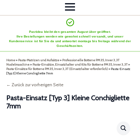
Pastidea bleibt den gesamten August über geöffnet.
Ihre Bestellungen werden wie gewohnt schnell versandt, und unser
Kundenservice ist für Sie da und antwortet montags bis freitags während der
Geschäftszeiten.
Home
»
Pasta-Matrizen und Aufsätze
»
Professionelle Bottene PM 35, Inver 3, 3T
Nudelmaschine
»
Pasta-Einsätze, Einsatzhalter und Kits für Bottene PM 35, Inver 3, 3T
»
Pasta-Einsätze für Bottene PM 35, Inver 3, 3T (Einsatzhalter erforderlich)
»
Pasta-Einsatz
[Typ 3] Kleine Conchigliette 7mm
← Zurück zur vorherigen Seite
Pasta-Einsatz [Typ 3] Kleine Conchigliette
7mm