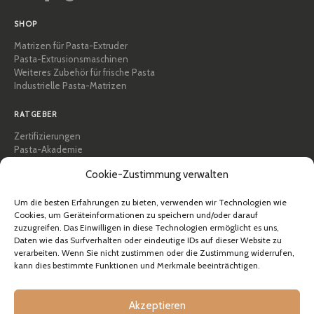
SHOP
Matrizen für Pasta-Extruder
Pasta-Extrusionsmaschinen
Weiteres Zubehör für frische Pasta
Industrielle Pasta-Matrizen
RATGEBER
Zertifizierungen
Pasta-Akademie
Tipps und praktische Anleitungen
Cookie-Zustimmung verwalten
Rezepte
Professionell & B2B
Über Pastidea
Um die besten Erfahrungen zu bieten, verwenden wir Technologien wie
Cookies, um Geräteinformationen zu speichern und/oder darauf
zuzugreifen. Das Einwilligen in diese Technologien ermöglicht es uns,
HILFE
Daten wie das Surfverhalten oder eindeutige IDs auf dieser Website zu
FAQ & Support
verarbeiten. Wenn Sie nicht zustimmen oder die Zustimmung widerrufen,
kann dies bestimmte Funktionen und Merkmale beeinträchtigen.
Kontakt
Newsletter
Versandinformationen
Akzeptieren
Rücksendungen