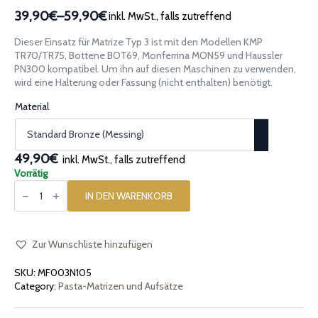
39,90€
–
59,90€
inkl. MwSt., falls zutreffend
Preisspanne:
39,90€
Dieser Einsatz für Matrize Typ 3 ist mit den Modellen KMP
bis
TR70/TR75, Bottene BOT69, Monferrina MON59 und Haussler
59,90€
PN300 kompatibel. Um ihn auf diesen Maschinen zu verwenden,
wird eine Halterung oder Fassung (nicht enthalten) benötigt.
Material
49,90€
inkl. MwSt., falls zutreffend
Vorrätig
Pasta-
Einsatz
IN DEN WARENKORB
[Typ
3]
Kleine
Conchigliette
7mm
Zur Wunschliste hinzufügen
Menge
SKU:
MF003N105
Category:
Pasta-Matrizen und Aufsätze