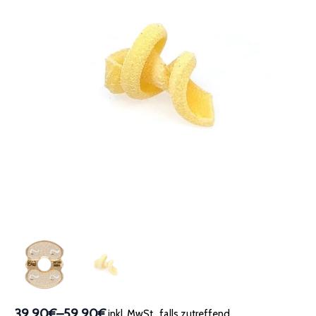
39,90€
–
59,90€
inkl. MwSt., falls zutreffend