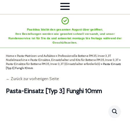
Pastidea bleibt den gesamten August über geöffnet.
Ihre Bestellungen werden wie gewohnt schnell versandt, und unser
Kundenservice ist für Sie da und antwortet montags bis freitags während der
Geschäftszeiten.
Home
»
Pasta-Matrizen und Aufsätze
»
Professionelle Bottene PM 35, Inver 3, 3T
Nudelmaschine
»
Pasta-Einsätze, Einsatzhalter und Kits für Bottene PM 35, Inver 3, 3T
»
Pasta-Einsätze für Bottene PM 35, Inver 3, 3T (Einsatzhalter erforderlich)
»
Pasta-Einsatz
[Typ 3] Funghi 10mm
← Zurück zur vorherigen Seite
Pasta-Einsatz [Typ 3] Funghi 10mm