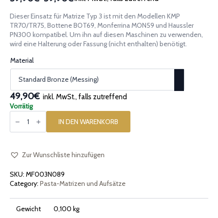
Preisspanne:
39,90€
Dieser Einsatz für Matrize Typ 3 ist mit den Modellen KMP
bis
TR70/TR75, Bottene BOT69, Monferrina MON59 und Haussler
59,90€
PN300 kompatibel. Um ihn auf diesen Maschinen zu verwenden,
wird eine Halterung oder Fassung (nicht enthalten) benötigt.
Material
49,90€
inkl. MwSt., falls zutreffend
Vorrätig
Pasta-
Einsatz
IN DEN WARENKORB
[Typ
3]
Funghi
10mm
Menge
Zur Wunschliste hinzufügen
SKU:
MF003N089
Category:
Pasta-Matrizen und Aufsätze
Gewicht
0,100 kg