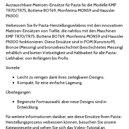
Austauschbare Matrizen-Einsätze für Pasta für die Modelle KMP
TR70/TR75, Bottene BOT69, Monferrina MON59 und Haussler
PN300.
Verbessern Sie Ihr Pasta-Herstellungserlebnis mit den innovativen
Matrizen-Einsätzen von Trafile, die nahtlos mit den Maschinen
KMP TR70/TR75, Bottene BOT69, Monferrina MON59 und Haussler
PN300 funktionieren. Diese Einsätze sind in POM (Kunststoff),
Bronze (Messing) und bronzebeschichtet (beschichtetes Messing)
erhältlich und bieten Vielseitigkeit und Haltbarkeit für alle Pasta-
Liebhaber, von Anfängern bis Profis.
Vorteile:
Leicht zu reinigen dank ihres zerlegbaren Designs.
Kompakt, für eine einfache Lagerung.
Überlegungen:
Begrenzte Formauswahl, aber neue Designs sind in
Entwicklung.
Für weitere Informationen darüber, wie diese Einsätze Ihren Pasta-
Herstellungsprozess verbessern können, besuchen Sie unsere
Kategorieseite und sehen Sie sich das Video-Tutorial an.