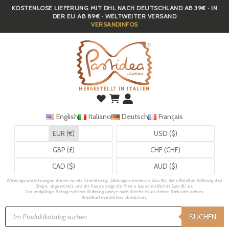
KOSTENLOSE LIEFERUNG MIT DHL NACH DEUTSCHLAND AB 39€ · IN
Skip
DER EU AB 89€ · WELTWEITER VERSAND
to
VERSANDINFOS
main
content
HERGESTELLT IN ITALIEN
English
Italiano
Deutsch
Français
EUR (€)
USD ($)
GBP (£)
CHF (CHF)
CAD ($)
AUD ($)
Währungsumrechnungen dienen nur als Orientierung. Zahlungen werden in Euro (€), der offiziellen Währung des
Shops, abgewickelt, und die Kasse zeigt die Preise ausschließlich in Euro (€) an.
Der endgültige Betrag in deiner Währung kann je nach Wechselkurs deiner Bank oder deines
Kreditkartenanbieters abweichen.
Products
search
SUCHEN