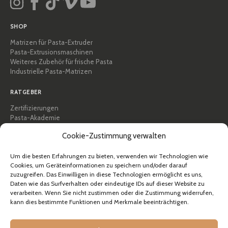
SHOP
Matrizen für Pasta-Extruder
Pasta-Extrusionsmaschinen
Weiteres Zubehör für frische Pasta
Industrielle Pasta-Matrizen
RATGEBER
Zertifizierungen
Pasta-Akademie
Tipps und praktische Anleitungen
Cookie-Zustimmung verwalten
Rezepte
Professionell & B2B
Über Pastidea
Um die besten Erfahrungen zu bieten, verwenden wir Technologien wie
Cookies, um Geräteinformationen zu speichern und/oder darauf
zuzugreifen. Das Einwilligen in diese Technologien ermöglicht es uns,
HILFE
Daten wie das Surfverhalten oder eindeutige IDs auf dieser Website zu
FAQ & Support
verarbeiten. Wenn Sie nicht zustimmen oder die Zustimmung widerrufen,
kann dies bestimmte Funktionen und Merkmale beeinträchtigen.
Kontakt
Newsletter
Versandinformationen