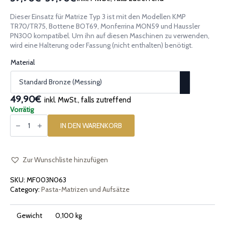
Preisspanne:
39,90€
Dieser Einsatz für Matrize Typ 3 ist mit den Modellen KMP
bis
TR70/TR75, Bottene BOT69, Monferrina MON59 und Haussler
59,90€
PN300 kompatibel. Um ihn auf diesen Maschinen zu verwenden,
wird eine Halterung oder Fassung (nicht enthalten) benötigt.
Material
49,90€
inkl. MwSt., falls zutreffend
Vorrätig
Pasta-
Einsatz
IN DEN WARENKORB
[Typ
3]
Cresta
di
Gallo
Zur Wunschliste hinzufügen
Rigata
Menge
SKU:
MF003N063
Category:
Pasta-Matrizen und Aufsätze
Gewicht
0,100 kg