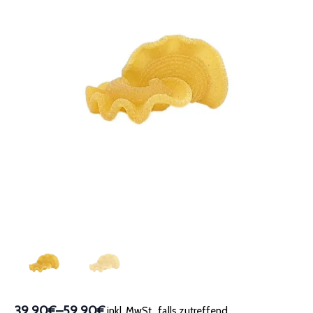
39,90€
–
59,90€
inkl. MwSt., falls zutreffend