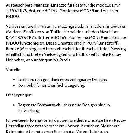
Austauschbare Matrizen-Einsätze für Pasta für die Modelle KMP
TR70/TR75, Bottene BOT69, Monferrina MON59 und Haussler
PN300.
Verbessern Sie Ihr Pasta-Herstellungserlebnis mit den innovativen
Matrizen-Einsätzen von Trafile, die nahtlos mit den Maschinen
KMP TR70/TR75, Bottene BOT69, Monferrina MON59 und Haussler
PN300 funktionieren. Diese Einsätze sind in POM (Kunststoff),
Bronze (Messing) und bronzebeschichtet (beschichtetes Messing)
erhältlich und bieten Vielseitigkeit und Haltbarkeit für alle Pasta-
Liebhaber, von Anfängern bis Profis.
Vorteile:
Leicht zu reinigen dank ihres zerlegbaren Designs.
Kompakt, für eine einfache Lagerung.
Überlegungen:
Begrenzte Formauswahl, aber neue Designs sind in
Entwicklung.
Für weitere Informationen darüber, wie diese Einsätze Ihren Pasta-
Herstellungsprozess verbessern können, besuchen Sie unsere
Kategorieseite und sehen Sie sich das Video-Tutorial an.