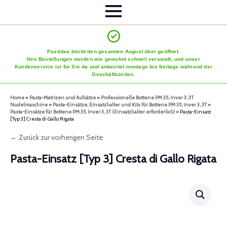
Pastidea bleibt den gesamten August über geöffnet.
Ihre Bestellungen werden wie gewohnt schnell versandt, und unser
Kundenservice ist für Sie da und antwortet montags bis freitags während der
Geschäftszeiten.
Home
»
Pasta-Matrizen und Aufsätze
»
Professionelle Bottene PM 35, Inver 3, 3T
Nudelmaschine
»
Pasta-Einsätze, Einsatzhalter und Kits für Bottene PM 35, Inver 3, 3T
»
Pasta-Einsätze für Bottene PM 35, Inver 3, 3T (Einsatzhalter erforderlich)
»
Pasta-Einsatz
[Typ 3] Cresta di Gallo Rigata
← Zurück zur vorherigen Seite
Pasta-Einsatz [Typ 3] Cresta di Gallo Rigata