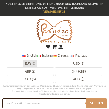
KOSTENLOSE LIEFERUNG MIT DHL NACH DEUTSCHLAND AB 39€ · IN
Skip
DER EU AB 89€ · WELTWEITER VERSAND
to
VERSANDINFOS
main
content
HERGESTELLT IN ITALIEN
English
Italiano
Deutsch
Français
EUR (€)
USD ($)
GBP (£)
CHF (CHF)
CAD ($)
AUD ($)
Währungsumrechnungen dienen nur als Orientierung. Zahlungen werden in Euro (€), der offiziellen Währung des
Shops, abgewickelt, und die Kasse zeigt die Preise ausschließlich in Euro (€) an.
Der endgültige Betrag in deiner Währung kann je nach Wechselkurs deiner Bank oder deines
Kreditkartenanbieters abweichen.
Products
search
SUCHEN