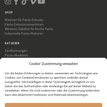
SHOP
Matrizen für Pasta-Extruder
Pasta-Extrusionsmaschinen
Weiteres Zubehör für frische Pasta
Industrielle Pasta-Matrizen
RATGEBER
Zertifizierungen
Pasta-Akademie
Tipps und praktische Anleitungen
Cookie-Zustimmung verwalten
Rezepte
Professionell & B2B
Über Pastidea
Um die besten Erfahrungen zu bieten, verwenden wir Technologien wie
Cookies, um Geräteinformationen zu speichern und/oder darauf
zuzugreifen. Das Einwilligen in diese Technologien ermöglicht es uns,
HILFE
Daten wie das Surfverhalten oder eindeutige IDs auf dieser Website zu
FAQ & Support
verarbeiten. Wenn Sie nicht zustimmen oder die Zustimmung widerrufen,
kann dies bestimmte Funktionen und Merkmale beeinträchtigen.
Kontakt
Newsletter
Versandinformationen