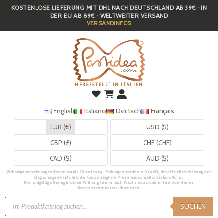
KOSTENLOSE LIEFERUNG MIT DHL NACH DEUTSCHLAND AB 39€ · IN
Skip
DER EU AB 89€ · WELTWEITER VERSAND
to
VERSANDINFOS
main
content
HERGESTELLT IN ITALIEN
English
Italiano
Deutsch
Français
EUR (€)
USD ($)
GBP (£)
CHF (CHF)
CAD ($)
AUD ($)
Währungsumrechnungen dienen nur als Orientierung. Zahlungen werden in Euro (€), der offiziellen Währung des
Shops, abgewickelt, und die Kasse zeigt die Preise ausschließlich in Euro (€) an.
Der endgültige Betrag in deiner Währung kann je nach Wechselkurs deiner Bank oder deines
Kreditkartenanbieters abweichen.
Products
search
SUCHEN