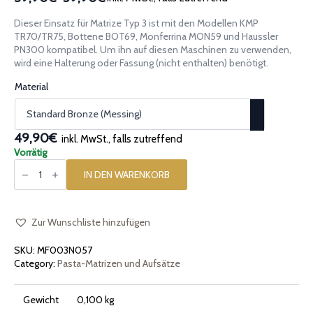
Preisspanne:
39,90€
Dieser Einsatz für Matrize Typ 3 ist mit den Modellen KMP
bis
TR70/TR75, Bottene BOT69, Monferrina MON59 und Haussler
59,90€
PN300 kompatibel. Um ihn auf diesen Maschinen zu verwenden,
wird eine Halterung oder Fassung (nicht enthalten) benötigt.
Material
49,90€
inkl. MwSt., falls zutreffend
Vorrätig
Pasta-
Einsatz
IN DEN WARENKORB
[Typ
3]
Cavatelli
Menge
Zur Wunschliste hinzufügen
SKU:
MF003N057
Category:
Pasta-Matrizen und Aufsätze
Gewicht
0,100 kg