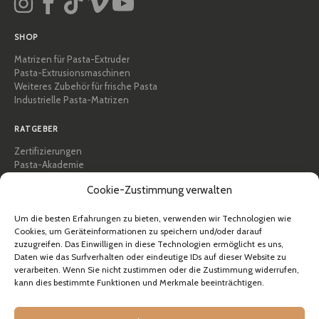
SHOP
Matrizen für Pasta-Extruder
Pasta-Extrusionsmaschinen
Weiteres Zubehör für frische Pasta
Industrielle Pasta-Matrizen
RATGEBER
Zertifizierungen
Pasta-Akademie
Tipps und praktische Anleitungen
Cookie-Zustimmung verwalten
Rezepte
Professionell & B2B
Über Pastidea
Um die besten Erfahrungen zu bieten, verwenden wir Technologien wie
Cookies, um Geräteinformationen zu speichern und/oder darauf
zuzugreifen. Das Einwilligen in diese Technologien ermöglicht es uns,
HILFE
Daten wie das Surfverhalten oder eindeutige IDs auf dieser Website zu
FAQ & Support
verarbeiten. Wenn Sie nicht zustimmen oder die Zustimmung widerrufen,
kann dies bestimmte Funktionen und Merkmale beeinträchtigen.
Kontakt
Newsletter
Versandinformationen