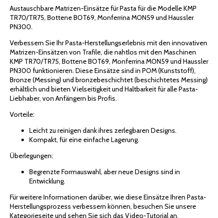
Austauschbare Matrizen-Einsätze für Pasta für die Modelle KMP
TR70/TR75, Bottene BOT69, Monferrina MON59 und Haussler
PN300.
Verbessern Sie Ihr Pasta-Herstellungserlebnis mit den innovativen
Matrizen-Einsätzen von Trafile, die nahtlos mit den Maschinen
KMP TR70/TR75, Bottene BOT69, Monferrina MON59 und Haussler
PN300 funktionieren. Diese Einsätze sind in POM (Kunststoff),
Bronze (Messing) und bronzebeschichtet (beschichtetes Messing)
erhältlich und bieten Vielseitigkeit und Haltbarkeit für alle Pasta-
Liebhaber, von Anfängern bis Profis.
Vorteile:
Leicht zu reinigen dank ihres zerlegbaren Designs.
Kompakt, für eine einfache Lagerung.
Überlegungen:
Begrenzte Formauswahl, aber neue Designs sind in
Entwicklung.
Für weitere Informationen darüber, wie diese Einsätze Ihren Pasta-
Herstellungsprozess verbessern können, besuchen Sie unsere
Kategorieseite und sehen Sie sich das Video-Tutorial an.