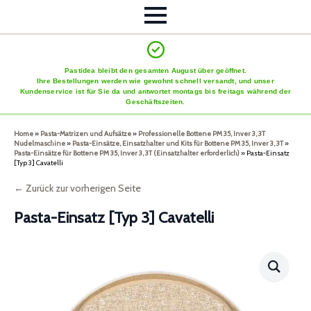
Pastidea bleibt den gesamten August über geöffnet.
Ihre Bestellungen werden wie gewohnt schnell versandt, und unser
Kundenservice ist für Sie da und antwortet montags bis freitags während der
Geschäftszeiten.
Home
»
Pasta-Matrizen und Aufsätze
»
Professionelle Bottene PM 35, Inver 3, 3T
Nudelmaschine
»
Pasta-Einsätze, Einsatzhalter und Kits für Bottene PM 35, Inver 3, 3T
»
Pasta-Einsätze für Bottene PM 35, Inver 3, 3T (Einsatzhalter erforderlich)
»
Pasta-Einsatz
[Typ 3] Cavatelli
← Zurück zur vorherigen Seite
Pasta-Einsatz [Typ 3] Cavatelli