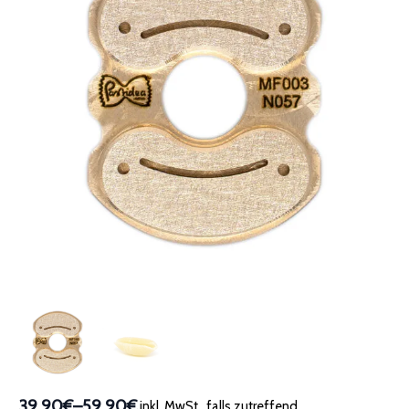
39,90€
–
59,90€
inkl. MwSt., falls zutreffend