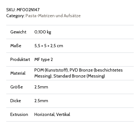
2,5x2,5mm
Menge
SKU:
MF002N147
Category:
Pasta-Matrizen und Aufsätze
Gewicht
0,100 kg
Maße
5,5 × 5 × 2,5 cm
Produktart
MF type 2
POM (Kunststoff), PVD Bronze (beschichtetes
Material
Messing), Standard Bronze (Messing)
Größe
2.5mm
Dicke
2.5mm
Extrusion
Horizontal, Vertikal