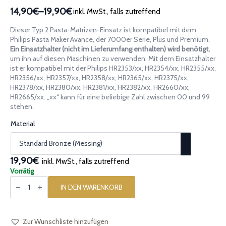
14,90€
–
19,90€
inkl. MwSt., falls zutreffend
Preisspanne:
14,90€
Dieser Typ 2 Pasta-Matrizen-Einsatz ist kompatibel mit dem
bis
Philips Pasta Maker Avance, der 7000er Serie, Plus und Premium.
19,90€
Ein Einsatzhalter (nicht im Lieferumfang enthalten) wird benötigt,
um ihn auf diesen Maschinen zu verwenden. Mit dem Einsatzhalter
ist er kompatibel mit der Philips HR2353/xx, HR2354/xx, HR2355/xx,
HR2356/xx, HR2357/xx, HR2358/xx, HR2365/xx, HR2375/xx,
HR2378/xx, HR2380/xx, HR2381/xx, HR2382/xx, HR2660/xx,
HR2665/xx. „xx“ kann für eine beliebige Zahl zwischen 00 und 99
stehen.
Material
19,90€
inkl. MwSt., falls zutreffend
Vorrätig
Pasta-
Einsatz
IN DEN WARENKORB
[Typ
2]
Spaghetti
Quadri
Chitarra
Zur Wunschliste hinzufügen