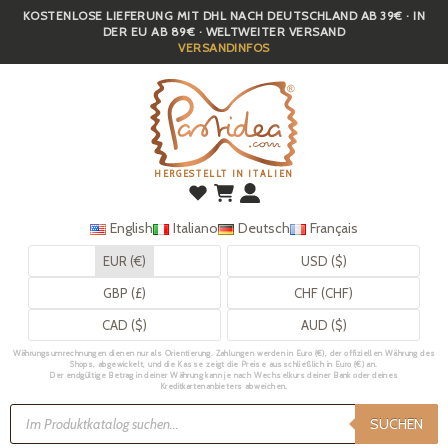
KOSTENLOSE LIEFERUNG MIT DHL NACH DEUTSCHLAND AB 39€ · IN
Skip
DER EU AB 89€ · WELTWEITER VERSAND
to
VERSANDINFOS
main
content
HERGESTELLT IN ITALIEN
English
Italiano
Deutsch
Français
EUR (€)
USD ($)
GBP (£)
CHF (CHF)
CAD ($)
AUD ($)
Währungsumrechnungen dienen nur als Orientierung. Zahlungen werden in Euro (€), der offiziellen Währung des
Shops, abgewickelt, und die Kasse zeigt die Preise ausschließlich in Euro (€) an.
Der endgültige Betrag in deiner Währung kann je nach Wechselkurs deiner Bank oder deines
Kreditkartenanbieters abweichen.
Products
search
SUCHEN