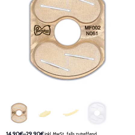
14,90€
–
29,90€
inkl. MwSt., falls zutreffend