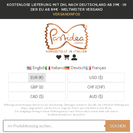
KOSTENLOSE LIEFERUNG MIT DHL NACH DEUTSCHLAND AB 39€ · IN
Skip
DER EU AB 89€ · WELTWEITER VERSAND
to
VERSANDINFOS
main
content
HERGESTELLT IN ITALIEN
English
Italiano
Deutsch
Français
EUR (€)
USD ($)
GBP (£)
CHF (CHF)
CAD ($)
AUD ($)
Währungsumrechnungen dienen nur als Orientierung. Zahlungen werden in Euro (€), der offiziellen Währung des
Shops, abgewickelt, und die Kasse zeigt die Preise ausschließlich in Euro (€) an.
Der endgültige Betrag in deiner Währung kann je nach Wechselkurs deiner Bank oder deines
Kreditkartenanbieters abweichen.
Products
search
SUCHEN