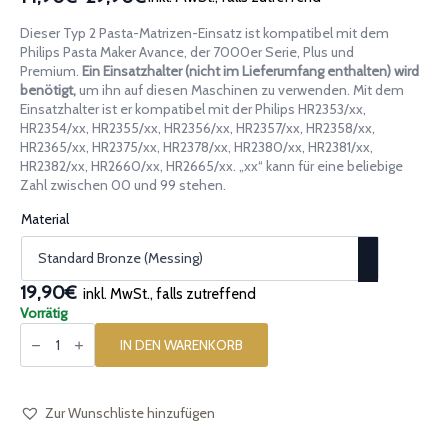
Preisspanne:
14,90€
Dieser Typ 2 Pasta-Matrizen-Einsatz ist kompatibel mit dem
bis
Philips Pasta Maker Avance, der 7000er Serie, Plus und
29,90€
Premium.
Ein Einsatzhalter (nicht im Lieferumfang enthalten) wird
benötigt,
um ihn auf diesen Maschinen zu verwenden. Mit dem
Einsatzhalter ist er kompatibel mit der Philips HR2353/xx,
HR2354/xx, HR2355/xx, HR2356/xx, HR2357/xx, HR2358/xx,
HR2365/xx, HR2375/xx, HR2378/xx, HR2380/xx, HR2381/xx,
HR2382/xx, HR2660/xx, HR2665/xx. „xx“ kann für eine beliebige
Zahl zwischen 00 und 99 stehen.
Material
19,90€
inkl. MwSt., falls zutreffend
Vorrätig
Pasta-
Einsatz
IN DEN WARENKORB
[Typ
2]
Reginette
Menge
Zur Wunschliste hinzufügen