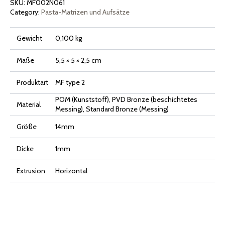
SKU:
MF002N061
Category:
Pasta-Matrizen und Aufsätze
Gewicht
0,100 kg
Maße
5,5 × 5 × 2,5 cm
Produktart
MF type 2
POM (Kunststoff), PVD Bronze (beschichtetes
Material
Messing), Standard Bronze (Messing)
Größe
14mm
Dicke
1mm
Extrusion
Horizontal