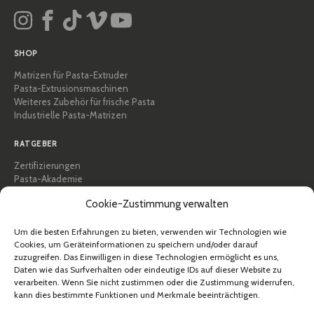
SHOP
Matrizen für Pasta-Extruder
Pasta-Extrusionsmaschinen
Weiteres Zubehör für frische Pasta
Industrielle Pasta-Matrizen
RATGEBER
Zertifizierungen
Pasta-Akademie
Tipps und praktische Anleitungen
Cookie-Zustimmung verwalten
Rezepte
Professionell & B2B
Über Pastidea
Um die besten Erfahrungen zu bieten, verwenden wir Technologien wie
Cookies, um Geräteinformationen zu speichern und/oder darauf
zuzugreifen. Das Einwilligen in diese Technologien ermöglicht es uns,
HILFE
Daten wie das Surfverhalten oder eindeutige IDs auf dieser Website zu
FAQ & Support
verarbeiten. Wenn Sie nicht zustimmen oder die Zustimmung widerrufen,
kann dies bestimmte Funktionen und Merkmale beeinträchtigen.
Kontakt
Newsletter