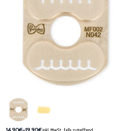
14,90€
–
19,90€
inkl. MwSt., falls zutreffend