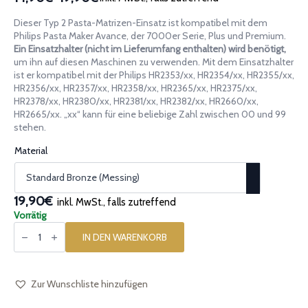
Preisspanne:
14,90€
Dieser Typ 2 Pasta-Matrizen-Einsatz ist kompatibel mit dem
bis
Philips Pasta Maker Avance, der 7000er Serie, Plus und Premium.
19,90€
Ein Einsatzhalter (nicht im Lieferumfang enthalten) wird benötigt,
um ihn auf diesen Maschinen zu verwenden. Mit dem Einsatzhalter
ist er kompatibel mit der Philips HR2353/xx, HR2354/xx, HR2355/xx,
HR2356/xx, HR2357/xx, HR2358/xx, HR2365/xx, HR2375/xx,
HR2378/xx, HR2380/xx, HR2381/xx, HR2382/xx, HR2660/xx,
HR2665/xx. „xx“ kann für eine beliebige Zahl zwischen 00 und 99
stehen.
Material
19,90€
inkl. MwSt., falls zutreffend
Vorrätig
Pasta-
Einsatz
IN DEN WARENKORB
[Typ
2]
Radiatore
30mm
Menge
Zur Wunschliste hinzufügen