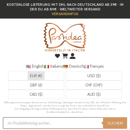
KOSTENLOSE LIEFERUNG MIT DHL NACH DEUTSCHLAND AB 39€ · IN
Skip
DER EU AB 89€ · WELTWEITER VERSAND
to
VERSANDINFOS
main
content
HERGESTELLT IN ITALIEN
English
Italiano
Deutsch
Français
EUR (€)
USD ($)
GBP (£)
CHF (CHF)
CAD ($)
AUD ($)
Währungsumrechnungen dienen nur als Orientierung. Zahlungen werden in Euro (€), der offiziellen Währung des
Shops, abgewickelt, und die Kasse zeigt die Preise ausschließlich in Euro (€) an.
Der endgültige Betrag in deiner Währung kann je nach Wechselkurs deiner Bank oder deines
Kreditkartenanbieters abweichen.
Products
search
SUCHEN