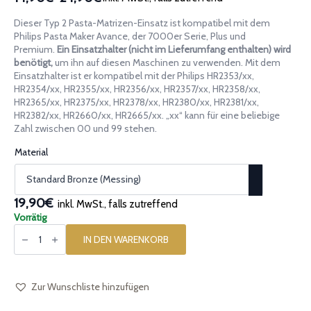
Preisspanne:
14,90€
Dieser Typ 2 Pasta-Matrizen-Einsatz ist kompatibel mit dem
bis
Philips Pasta Maker Avance, der 7000er Serie, Plus und
24,90€
Premium.
Ein Einsatzhalter (nicht im Lieferumfang enthalten) wird
benötigt,
um ihn auf diesen Maschinen zu verwenden. Mit dem
Einsatzhalter ist er kompatibel mit der Philips HR2353/xx,
HR2354/xx, HR2355/xx, HR2356/xx, HR2357/xx, HR2358/xx,
HR2365/xx, HR2375/xx, HR2378/xx, HR2380/xx, HR2381/xx,
HR2382/xx, HR2660/xx, HR2665/xx. „xx“ kann für eine beliebige
Zahl zwischen 00 und 99 stehen.
Material
19,90€
inkl. MwSt., falls zutreffend
Vorrätig
Pasta-
Einsatz
IN DEN WARENKORB
[Typ
2]
Kekse
Biscotti
Menge
Zur Wunschliste hinzufügen