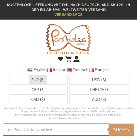
KOSTENLOSE LIEFERUNG MIT DHL NACH DEUTSCHLAND AB 39€ · IN
Skip
DER EU AB 89€ · WELTWEITER VERSAND
to
VERSANDINFOS
main
content
HERGESTELLT IN ITALIEN
English
Italiano
Deutsch
Français
EUR (€)
USD ($)
GBP (£)
CHF (CHF)
CAD ($)
AUD ($)
Währungsumrechnungen dienen nur als Orientierung. Zahlungen werden in Euro (€), der offiziellen Währung des
Shops, abgewickelt, und die Kasse zeigt die Preise ausschließlich in Euro (€) an.
Der endgültige Betrag in deiner Währung kann je nach Wechselkurs deiner Bank oder deines
Kreditkartenanbieters abweichen.
Products
search
SUCHEN