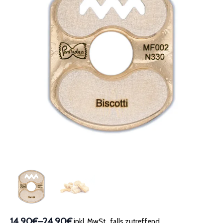
14,90€
–
24,90€
inkl. MwSt., falls zutreffend