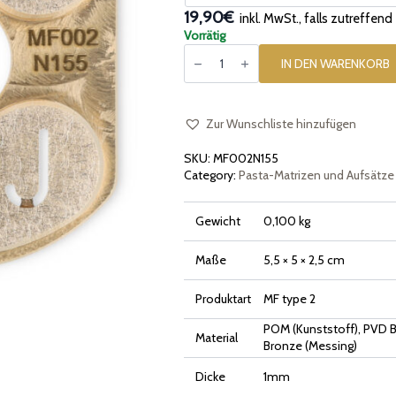
19,90€
inkl. MwSt., falls zutreffend
Vorrätig
Pasta-
Einsatz
IN DEN WARENKORB
[Typ
2]
Alphabet
Buchstaben
F-
Zur Wunschliste hinzufügen
G-
H-
SKU:
MF002N155
I-
J
Category:
Pasta-Matrizen und Aufsätze
Menge
Gewicht
0,100 kg
Maße
5,5 × 5 × 2,5 cm
Produktart
MF type 2
POM (Kunststoff), PVD B
Material
Bronze (Messing)
Dicke
1mm