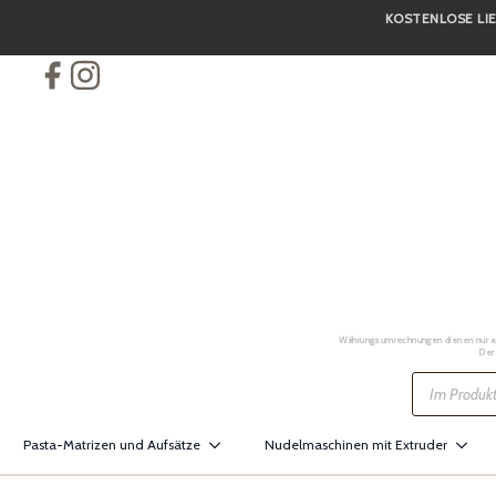
KOSTENLOSE LIE
Skip
to
main
content
Währungsumrechnungen dienen nur als 
Der
Products
search
Pasta-Matrizen und Aufsätze
Nudelmaschinen mit Extruder