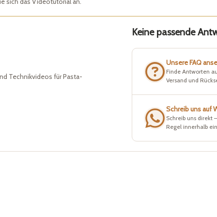
 sich das Videotutorial an.
Keine passende Antwo
Unsere FAQ ans
Finde Antworten au
nd Technikvideos für Pasta-
Versand und Rück
Schreib uns auf
Schreib uns direkt 
Regel innerhalb ei