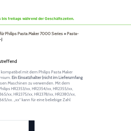
 bis freitags während der Geschäftszeiten.
 für Philips Pasta Maker 7000 Series
»
Pasta-
-J
zutreffend
t kompatibel mit dem Philips Pasta Maker
remium.
Ein Einsatzhalter (nicht im Lieferumfang
esen Maschinen zu verwenden. Mit dem
 Philips HR2353/xx, HR2354/xx, HR2355/xx,
365/xx, HR2375/xx, HR2378/xx, HR2380/xx,
5/xx. „xx“ kann für eine beliebige Zahl