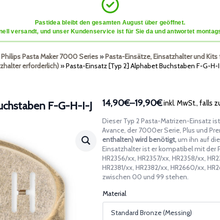
Pastidea bleibt den gesamten August über geöffnet.
ell versandt, und unser Kundenservice ist für Sie da und antwortet montags
r Philips Pasta Maker 7000 Series
»
Pasta-Einsätze, Einsatzhalter und Kits
zhalter erforderlich)
»
Pasta-Einsatz [Typ 2] Alphabet Buchstaben F-G-H-I
14,90€
–
19,90€
inkl. MwSt., falls 
Buchstaben F-G-H-I-J
Preisspanne:
14,90€
Dieser Typ 2 Pasta-Matrizen-Einsatz is
bis
Avance, der 7000er Serie, Plus und P
19,90€
enthalten) wird benötigt,
um ihn auf di
Einsatzhalter ist er kompatibel mit der
HR2356/xx, HR2357/xx, HR2358/xx, HR2
HR2381/xx, HR2382/xx, HR2660/xx, HR266
zwischen 00 und 99 stehen.
Material