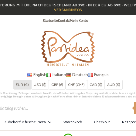
FERUNG MIT DHL NACH DEUTSCHLAND AB 39€ · IN DER EU AB 89€ · WEL
VERSANDINFOS
Startseite
Kontakt
Mein Konto
HERGESTELLT IN ITALIEN
English
Italiano
Deutsch
Français
EUR (€)
USD ($)
GBP (£)
CHF (CHF)
CAD ($)
AUD ($)
Orientierung. Zahlungen werden in Euro (€), der offiziellen Währung des Shops, abgewickelt, und die Kasse zeigt die 
 endgültige Betrag in deiner Währung kann je nach Wechselkurs deiner Bank oder deines Kreditkartenanbieters abweic
Zubehör für frische Pasta
Warenkorb
Checkout
Rezepte