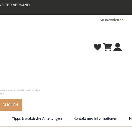
TWEITER VERSAND
FAQ
Newsletter
Preise ausschließlich in Euro (€) an.
hen.
SUCHEN
Tipps & praktische Anleitungen
Kontakt und Informationen
N