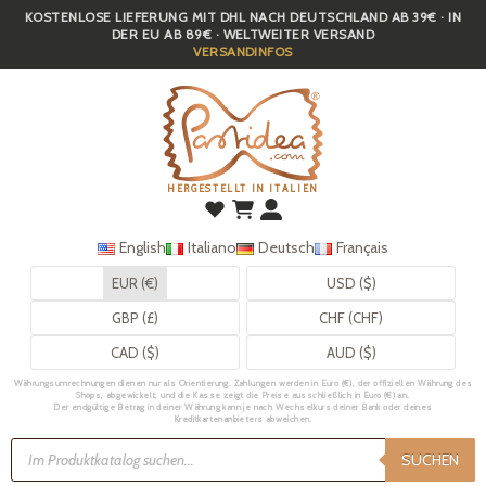
KOSTENLOSE LIEFERUNG MIT DHL NACH DEUTSCHLAND AB 39€ · IN
Skip
DER EU AB 89€ · WELTWEITER VERSAND
to
VERSANDINFOS
main
content
HERGESTELLT IN ITALIEN
English
Italiano
Deutsch
Français
EUR (€)
USD ($)
GBP (£)
CHF (CHF)
CAD ($)
AUD ($)
Währungsumrechnungen dienen nur als Orientierung. Zahlungen werden in Euro (€), der offiziellen Währung des
Shops, abgewickelt, und die Kasse zeigt die Preise ausschließlich in Euro (€) an.
Der endgültige Betrag in deiner Währung kann je nach Wechselkurs deiner Bank oder deines
Kreditkartenanbieters abweichen.
Products
search
SUCHEN