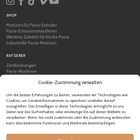
SHOP
Matrizen für Pasta-Extruder
Pasta-Extrusionsmaschinen
Weiteres Zubehör für frische Pasta
Industrielle Pasta-Matrizen
RATGEBER
Zertifizierungen
Pasta-Akademie
Tipps und praktische Anleitungen
Cookie-Zustimmung verwalten
Rezepte
Professionell & B2B
Über Pastidea
Um die besten Erfahrungen zu bieten, verwenden wir Technologien wie
Cookies, um Geräteinformationen zu speichern und/oder darauf
zuzugreifen. Das Einwilligen in diese Technologien ermöglicht es uns,
HILFE
Daten wie das Surfverhalten oder eindeutige IDs auf dieser Website zu
FAQ & Support
verarbeiten. Wenn Sie nicht zustimmen oder die Zustimmung widerrufen,
kann dies bestimmte Funktionen und Merkmale beeinträchtigen.
Kontakt
Newsletter
Versandinformationen