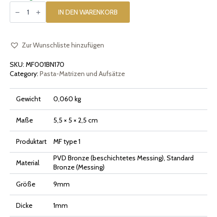
Pasta-
Einsatz
IN DEN WARENKORB
[Typ
1]
Kleine
Herzen
Menge
Zur Wunschliste hinzufügen
SKU:
MF001BN170
Category:
Pasta-Matrizen und Aufsätze
Gewicht
0,060 kg
Maße
5,5 × 5 × 2,5 cm
Produktart
MF type 1
PVD Bronze (beschichtetes Messing), Standard
Material
Bronze (Messing)
Größe
9mm
Dicke
1mm