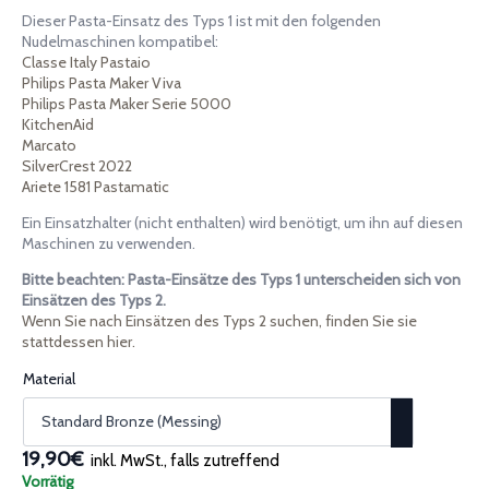
19,90€
Dieser Pasta-Einsatz des Typs 1 ist mit den folgenden
bis
Nudelmaschinen kompatibel:
25,90€
Classe Italy Pastaio
Philips Pasta Maker Viva
Philips Pasta Maker Serie 5000
KitchenAid
Marcato
SilverCrest 2022
Ariete 1581 Pastamatic
Ein Einsatzhalter (nicht enthalten) wird benötigt, um ihn auf diesen
Maschinen zu verwenden.
Bitte beachten: Pasta-Einsätze des Typs 1 unterscheiden sich von
Einsätzen des Typs 2.
Wenn Sie nach Einsätzen des Typs 2 suchen, finden Sie sie
stattdessen hier.
Material
19,90€
inkl. MwSt., falls zutreffend
Vorrätig