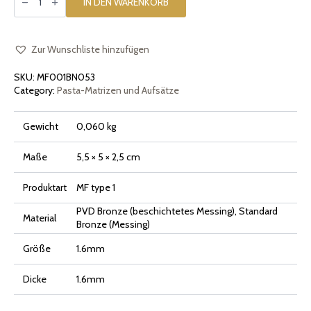
Einsatz
IN DEN WARENKORB
[Typ
1]
Conchiglia
Gestreift
Menge
Zur Wunschliste hinzufügen
SKU:
MF001BN053
Category:
Pasta-Matrizen und Aufsätze
Gewicht
0,060 kg
Maße
5,5 × 5 × 2,5 cm
Produktart
MF type 1
PVD Bronze (beschichtetes Messing), Standard
Material
Bronze (Messing)
Größe
1.6mm
Dicke
1.6mm