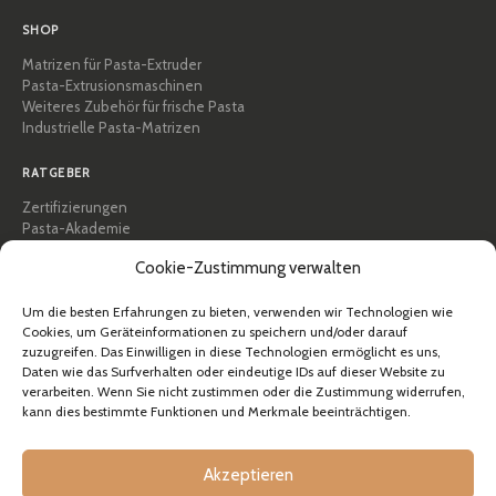
SHOP
Matrizen für Pasta-Extruder
Pasta-Extrusionsmaschinen
Weiteres Zubehör für frische Pasta
Industrielle Pasta-Matrizen
RATGEBER
Zertifizierungen
Pasta-Akademie
Tipps und praktische Anleitungen
Cookie-Zustimmung verwalten
Rezepte
Professionell & B2B
Über Pastidea
Um die besten Erfahrungen zu bieten, verwenden wir Technologien wie
Cookies, um Geräteinformationen zu speichern und/oder darauf
zuzugreifen. Das Einwilligen in diese Technologien ermöglicht es uns,
HILFE
Daten wie das Surfverhalten oder eindeutige IDs auf dieser Website zu
FAQ & Support
verarbeiten. Wenn Sie nicht zustimmen oder die Zustimmung widerrufen,
kann dies bestimmte Funktionen und Merkmale beeinträchtigen.
Kontakt
Newsletter
Versandinformationen
Akzeptieren
Rücksendungen