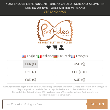
KOSTENLOSE LIEFERUNG MIT DHL NACH DEUTSCHLAND AB 39€ · IN
Skip
DER EU AB 89€ · WELTWEITER VERSAND
to
VERSANDINFOS
main
content
HERGESTELLT IN ITALIEN
English
Italiano
Deutsch
Français
EUR (€)
USD ($)
GBP (£)
CHF (CHF)
CAD ($)
AUD ($)
Währungsumrechnungen dienen nur als Orientierung. Zahlungen werden in Euro (€), der offiziellen Währung des
Shops, abgewickelt, und die Kasse zeigt die Preise ausschließlich in Euro (€) an.
Der endgültige Betrag in deiner Währung kann je nach Wechselkurs deiner Bank oder deines
Kreditkartenanbieters abweichen.
Products
search
SUCHEN