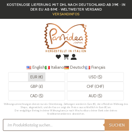
KOSTENLOSE LIEFERUNG MIT DHL NACH DEUTSCHLAND AB 39€ · IN
Skip
DER EU AB 89€ · WELTWEITER VERSAND
to
VERSANDINFOS
main
content
HERGESTELLT IN ITALIEN
English
Italiano
Deutsch
Français
EUR (€)
USD ($)
GBP (£)
CHF (CHF)
CAD ($)
AUD ($)
Währungsumrechnungen dienen nur als Orientierung. Zahlungen werden in Euro (€), der offiziellen Währung des
Shops, abgewickelt, und die Kasse zeigt die Preise ausschließlich in Euro (€) an.
Der endgültige Betrag in deiner Währung kann je nach Wechselkurs deiner Bank oder deines
Kreditkartenanbieters abweichen.
Products
search
SUCHEN