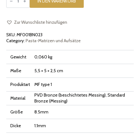
Einsatz
IN DEN WARENKORB
[Typ
1]
Casarecce
Caserecce
Menge
Zur Wunschliste hinzufügen
SKU:
MF001BN023
Category:
Pasta-Matrizen und Aufsätze
Gewicht
0,060 kg
Maße
5,5 × 5 × 2,5 cm
Produktart
MF type 1
PVD Bronze (beschichtetes Messing), Standard
Material
Bronze (Messing)
Größe
8.5mm
Dicke
1.1mm