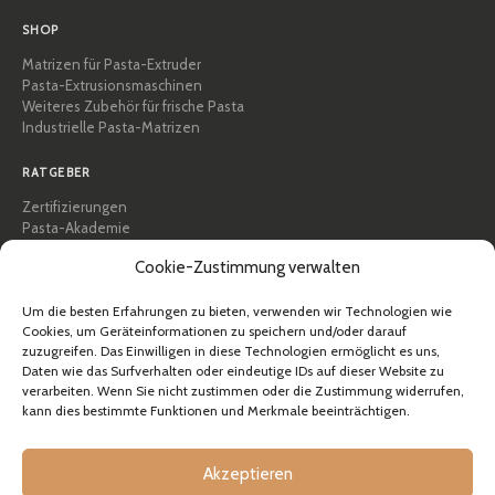
SHOP
Matrizen für Pasta-Extruder
Pasta-Extrusionsmaschinen
Weiteres Zubehör für frische Pasta
Industrielle Pasta-Matrizen
RATGEBER
Zertifizierungen
Pasta-Akademie
Tipps und praktische Anleitungen
Cookie-Zustimmung verwalten
Rezepte
Professionell & B2B
Über Pastidea
Um die besten Erfahrungen zu bieten, verwenden wir Technologien wie
Cookies, um Geräteinformationen zu speichern und/oder darauf
zuzugreifen. Das Einwilligen in diese Technologien ermöglicht es uns,
HILFE
Daten wie das Surfverhalten oder eindeutige IDs auf dieser Website zu
FAQ & Support
verarbeiten. Wenn Sie nicht zustimmen oder die Zustimmung widerrufen,
kann dies bestimmte Funktionen und Merkmale beeinträchtigen.
Kontakt
Newsletter
Versandinformationen
Akzeptieren
Rücksendungen