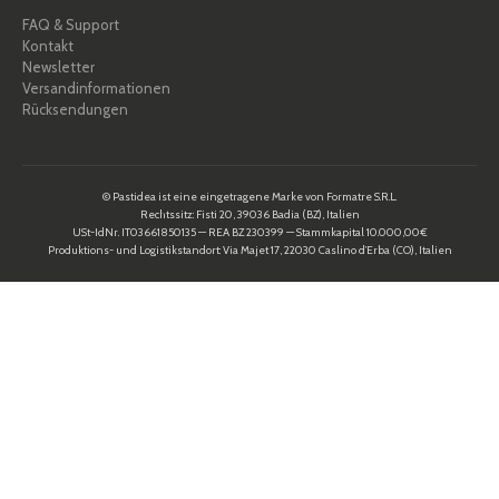
FAQ & Support
Kontakt
Newsletter
Versandinformationen
Rücksendungen
© Pastidea ist eine eingetragene Marke von Formatre S.R.L.
Rechtssitz: Fisti 20, 39036 Badia (BZ), Italien
USt-IdNr. IT03661850135 — REA BZ 230399 — Stammkapital 10.000,00€
Produktions- und Logistikstandort: Via Majet 17, 22030 Caslino d’Erba (CO), Italien