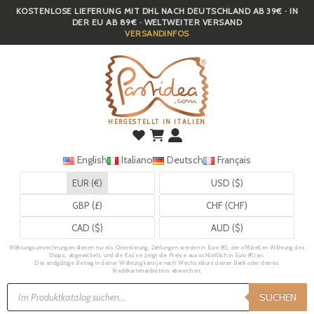
KOSTENLOSE LIEFERUNG MIT DHL NACH DEUTSCHLAND AB 39€ · IN
Skip
DER EU AB 89€ · WELTWEITER VERSAND
to
VERSANDINFOS
main
content
HERGESTELLT IN ITALIEN
English
Italiano
Deutsch
Français
EUR (€)
USD ($)
GBP (£)
CHF (CHF)
CAD ($)
AUD ($)
Währungsumrechnungen dienen nur als Orientierung. Zahlungen werden in Euro (€), der offiziellen Währung des
Shops, abgewickelt, und die Kasse zeigt die Preise ausschließlich in Euro (€) an.
Der endgültige Betrag in deiner Währung kann je nach Wechselkurs deiner Bank oder deines
Kreditkartenanbieters abweichen.
Products
search
SUCHEN