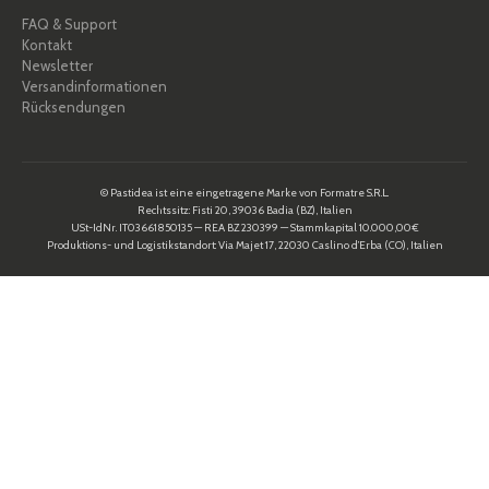
FAQ & Support
Kontakt
Newsletter
Versandinformationen
Rücksendungen
© Pastidea ist eine eingetragene Marke von Formatre S.R.L.
Rechtssitz: Fisti 20, 39036 Badia (BZ), Italien
USt-IdNr. IT03661850135 — REA BZ 230399 — Stammkapital 10.000,00€
Produktions- und Logistikstandort: Via Majet 17, 22030 Caslino d’Erba (CO), Italien