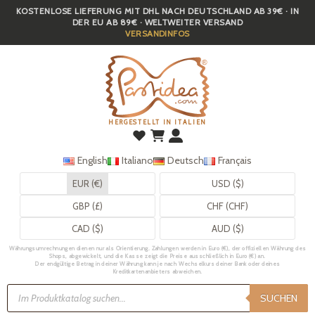
KOSTENLOSE LIEFERUNG MIT DHL NACH DEUTSCHLAND AB 39€ · IN
Skip
DER EU AB 89€ · WELTWEITER VERSAND
to
VERSANDINFOS
main
content
HERGESTELLT IN ITALIEN
English
Italiano
Deutsch
Français
EUR (€)
USD ($)
GBP (£)
CHF (CHF)
CAD ($)
AUD ($)
Währungsumrechnungen dienen nur als Orientierung. Zahlungen werden in Euro (€), der offiziellen Währung des
Shops, abgewickelt, und die Kasse zeigt die Preise ausschließlich in Euro (€) an.
Der endgültige Betrag in deiner Währung kann je nach Wechselkurs deiner Bank oder deines
Kreditkartenanbieters abweichen.
Products
search
SUCHEN