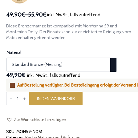
49,90€
–
55,90€
inkl. MwSt., falls zutreffend
Preisspanne:
49,90€
Diese Bronzematrize ist kompatibel mit Monferrina 59 und
bis
Monferrina Dolly. Der Einsatz kann zur erleichterten Reinigung vom
55,90€
Matrizenhalter getrennt werden.
Material
49,90€
inkl. MwSt., falls zutreffend
Auf Bestellung verfügbar. Bei Bestelleingang erfolgt der Versand
Montiertes
Bronzematrize
IN DEN WARENKORB
Fileja
Fusilli
Calabresi,
kompatibel
mit
Zur Wunschliste hinzufügen
Monferrina
59
SKU:
MON59-N051
und
Monferrina
Category:
Pasta-Matrizen und Aufsätze