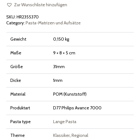
für
Philips
Zur Wunschliste hinzufügen
Pasta
Maker
SKU:
HR2355370
Avance
und
Category:
Pasta-Matrizen und Aufsätze
Serie
7000
Menge
Gewicht
0,150 kg
Maße
9 × 8 × 5 cm
Größe
31mm
Dicke
1mm
Material
POM (Kunststoff)
Produktart
D77 Philips Avance 7000
Pasta type
Lange Pasta
Theme
Klassiker
,
Regional