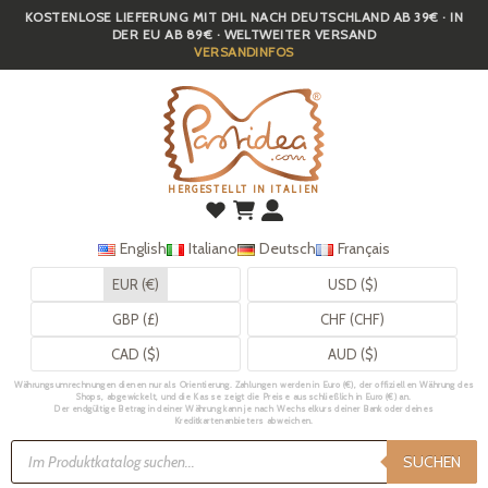
KOSTENLOSE LIEFERUNG MIT DHL NACH DEUTSCHLAND AB 39€ · IN
Skip
DER EU AB 89€ · WELTWEITER VERSAND
to
VERSANDINFOS
main
content
HERGESTELLT IN ITALIEN
English
Italiano
Deutsch
Français
EUR (€)
USD ($)
GBP (£)
CHF (CHF)
CAD ($)
AUD ($)
Währungsumrechnungen dienen nur als Orientierung. Zahlungen werden in Euro (€), der offiziellen Währung des
Shops, abgewickelt, und die Kasse zeigt die Preise ausschließlich in Euro (€) an.
Der endgültige Betrag in deiner Währung kann je nach Wechselkurs deiner Bank oder deines
Kreditkartenanbieters abweichen.
Products
search
SUCHEN