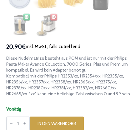
20,90€
inkl. MwSt., falls zutreffend
Diese Nudelmatrize besteht aus POM und ist nur mit der Philips
Pasta Maker Avance Collection, 7000 Series, Plus und Premium
kompatibel. Es wird kein Adapter benötigt.
Kompatibel mit der Philips HR2353/xx, HR2354/xx, HR2355/xx,
HR2356/xx, HR2357/xx, HR2358/xx, HR2365/xx, HR2375/xx,
HR2378/xx, HR2380/xx, HR2381/xx, HR2382/xx, HR2660/xx,
HR2665/xx. “xx” kann eine beliebige Zahl zwischen 0 und 99 sein.
Vorrätig
Matrize
aus
IN DEN WARENKORB
POM
Radiatore
Scala