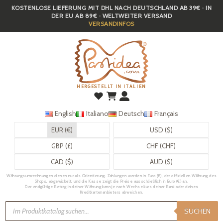
KOSTENLOSE LIEFERUNG MIT DHL NACH DEUTSCHLAND AB 39€ · IN
Skip
DER EU AB 89€ · WELTWEITER VERSAND
to
VERSANDINFOS
main
content
HERGESTELLT IN ITALIEN
English
Italiano
Deutsch
Français
EUR (€)
USD ($)
GBP (£)
CHF (CHF)
CAD ($)
AUD ($)
Währungsumrechnungen dienen nur als Orientierung. Zahlungen werden in Euro (€), der offiziellen Währung des
Shops, abgewickelt, und die Kasse zeigt die Preise ausschließlich in Euro (€) an.
Der endgültige Betrag in deiner Währung kann je nach Wechselkurs deiner Bank oder deines
Kreditkartenanbieters abweichen.
Products
search
SUCHEN