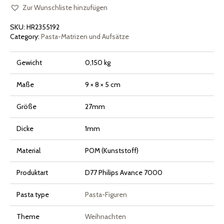
für
Philips
Zur Wunschliste hinzufügen
Pasta
Maker
SKU:
HR2355192
Avance
und
Category:
Pasta-Matrizen und Aufsätze
Serie
7000
Menge
Gewicht
0,150 kg
Maße
9 × 8 × 5 cm
Größe
27mm
Dicke
1mm
Material
POM (Kunststoff)
Produktart
D77 Philips Avance 7000
Pasta type
Pasta-Figuren
Theme
Weihnachten