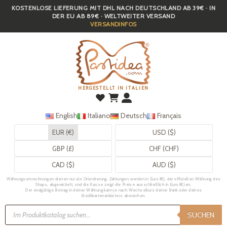
KOSTENLOSE LIEFERUNG MIT DHL NACH DEUTSCHLAND AB 39€ · IN
Skip
DER EU AB 89€ · WELTWEITER VERSAND
to
VERSANDINFOS
main
content
HERGESTELLT IN ITALIEN
English
Italiano
Deutsch
Français
EUR (€)
USD ($)
GBP (£)
CHF (CHF)
CAD ($)
AUD ($)
Währungsumrechnungen dienen nur als Orientierung. Zahlungen werden in Euro (€), der offiziellen Währung des
Shops, abgewickelt, und die Kasse zeigt die Preise ausschließlich in Euro (€) an.
Der endgültige Betrag in deiner Währung kann je nach Wechselkurs deiner Bank oder deines
Kreditkartenanbieters abweichen.
Products
search
SUCHEN