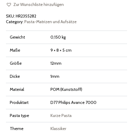
Philips
Pasta
Zur Wunschliste hinzufügen
Maker
Avance
SKU:
HR2355282
und
Serie
Category:
Pasta-Matrizen und Aufsätze
7000
Menge
Gewicht
0,150 kg
Maße
9 × 8 × 5 cm
Größe
12mm
Dicke
1mm
Material
POM (Kunststoff)
Produktart
D77 Philips Avance 7000
Pasta type
Kurze Pasta
Theme
Klassiker