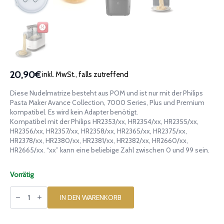
20,90€
inkl. MwSt., falls zutreffend
Diese Nudelmatrize besteht aus POM und ist nur mit der Philips
Pasta Maker Avance Collection, 7000 Series, Plus und Premium
kompatibel. Es wird kein Adapter benötigt.
Kompatibel mit der Philips HR2353/xx, HR2354/xx, HR2355/xx,
HR2356/xx, HR2357/xx, HR2358/xx, HR2365/xx, HR2375/xx,
HR2378/xx, HR2380/xx, HR2381/xx, HR2382/xx, HR2660/xx,
HR2665/xx. “xx” kann eine beliebige Zahl zwischen 0 und 99 sein.
Vorrätig
Matrize
aus
IN DEN WARENKORB
POM
Ondulati
für