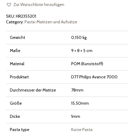
Philips
Pasta
Zur Wunschliste hinzufügen
Maker
Avance
SKU:
HR2355201
und
Serie
Category:
Pasta-Matrizen und Aufsätze
7000
Menge
Gewicht
0,150 kg
Maße
9 × 8 × 5 cm
Material
POM (Kunststoff)
Produktart
D77 Philips Avance 7000
Durchmesser der Matrize
78mm
Größe
15,50mm
Dicke
1mm
Pasta type
Kurze Pasta