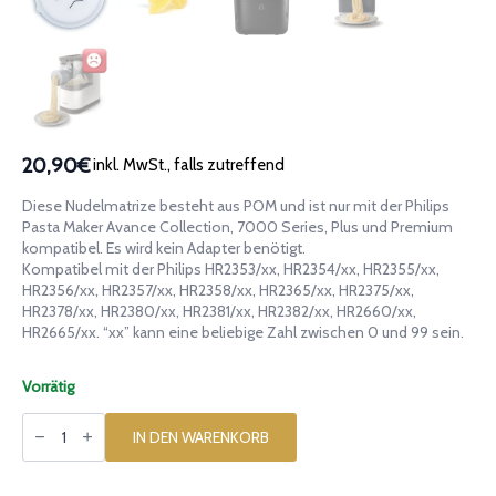
20,90€
inkl. MwSt., falls zutreffend
Diese Nudelmatrize besteht aus POM und ist nur mit der Philips
Pasta Maker Avance Collection, 7000 Series, Plus und Premium
kompatibel. Es wird kein Adapter benötigt.
Kompatibel mit der Philips HR2353/xx, HR2354/xx, HR2355/xx,
HR2356/xx, HR2357/xx, HR2358/xx, HR2365/xx, HR2375/xx,
HR2378/xx, HR2380/xx, HR2381/xx, HR2382/xx, HR2660/xx,
HR2665/xx. “xx” kann eine beliebige Zahl zwischen 0 und 99 sein.
Vorrätig
Matrize
aus
IN DEN WARENKORB
POM
Fleckerl
für