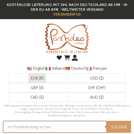
KOSTENLOSE LIEFERUNG MIT DHL NACH DEUTSCHLAND AB 39€ · IN
Skip
DER EU AB 89€ · WELTWEITER VERSAND
to
VERSANDINFOS
main
content
HERGESTELLT IN ITALIEN
English
Italiano
Deutsch
Français
EUR (€)
USD ($)
GBP (£)
CHF (CHF)
CAD ($)
AUD ($)
Währungsumrechnungen dienen nur als Orientierung. Zahlungen werden in Euro (€), der offiziellen Währung des
Shops, abgewickelt, und die Kasse zeigt die Preise ausschließlich in Euro (€) an.
Der endgültige Betrag in deiner Währung kann je nach Wechselkurs deiner Bank oder deines
Kreditkartenanbieters abweichen.
Products
search
SUCHEN