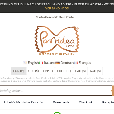
FERUNG MIT DHL NACH DEUTSCHLAND AB 39€ · IN DER EU AB 89€ · WEL
VERSANDINFOS
Startseite
Kontakt
Mein Konto
HERGESTELLT IN ITALIEN
English
Italiano
Deutsch
Français
EUR (€)
USD ($)
GBP (£)
CHF (CHF)
CAD ($)
AUD ($)
Orientierung. Zahlungen werden in Euro (€), der offiziellen Währung des Shops, abgewickelt, und die Kasse zeigt die 
 endgültige Betrag in deiner Währung kann je nach Wechselkurs deiner Bank oder deines Kreditkartenanbieters abweic
Zubehör für frische Pasta
Warenkorb
Checkout
Rezepte