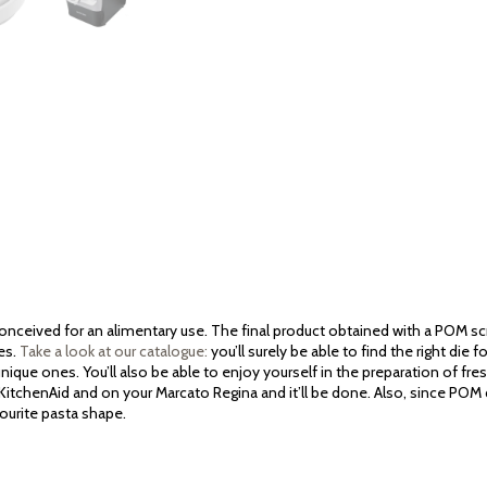
 conceived for an alimentary use. The final product obtained with a POM sc
es.
Take a look at our catalogue:
you’ll surely be able to find the right die
nique ones. You’ll also be able to enjoy yourself in the preparation of fr
r KitchenAid and on your Marcato Regina and it’ll be done. Also, since POM 
vourite pasta shape.