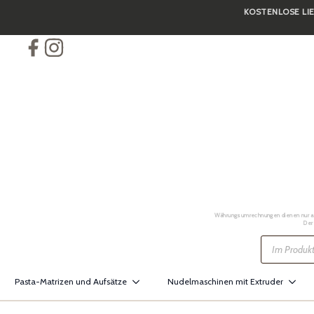
KOSTENLOSE LIE
Skip
to
main
content
Währungsumrechnungen dienen nur als 
Der
Products
search
Pasta-Matrizen und Aufsätze
Nudelmaschinen mit Extruder