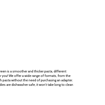
reen is a smoother and thicker pasta, different
 for you! We offer a wide range of formats, from the
esh pasta without the need of purchasing an adapter.
dies are dishwasher safe, it won’t take long to clean