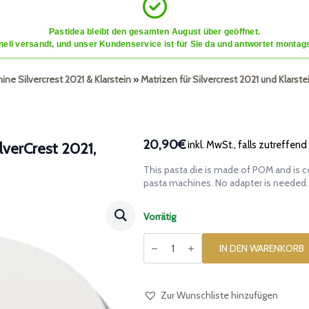
Pastidea bleibt den gesamten August über geöffnet.
ell versandt, und unser Kundenservice ist für Sie da und antwortet montags
ne Silvercrest 2021 & Klarstein
»
Matrizen für Silvercrest 2021 und Klarste
20,90€
inkl. MwSt., falls zutreffend
lverCrest 2021,
This pasta die is made of POM and is c
pasta machines. No adapter is needed.
Vorrätig
Matrize
aus
IN DEN WARENKORB
POM
Casarecce
für
SilverCrest
2021,
Zur Wunschliste hinzufügen
Klarstein