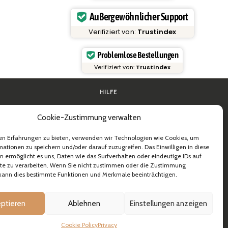
Außergewöhnlicher Support
Verifiziert von:
Trustindex
Problemlose Bestellungen
Verifiziert von:
Trustindex
HILFE
en
FAQ & Support
Cookie-Zustimmung verwalten
ie
Kontakt
ktische Anleitungen
Newsletter
Versandinformationen
en Erfahrungen zu bieten, verwenden wir Technologien wie Cookies, um
& B2B
Rücksendungen
ationen zu speichern und/oder darauf zuzugreifen. Das Einwilligen in diese
 ermöglicht es uns, Daten wie das Surfverhalten oder eindeutige IDs auf
ite zu verarbeiten. Wenn Sie nicht zustimmen oder die Zustimmung
 kann dies bestimmte Funktionen und Merkmale beeinträchtigen.
ptieren
Ablehnen
Einstellungen anzeigen
Cookie Policy
Privacy