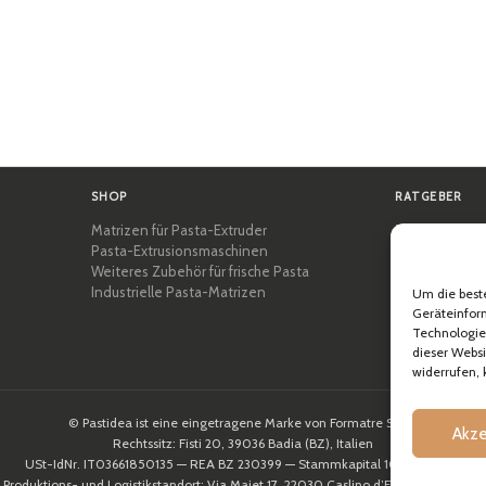
SHOP
RATGEBER
Matrizen für Pasta-Extruder
Zertifizierung
Pasta-Extrusionsmaschinen
Pasta-Akadem
Weiteres Zubehör für frische Pasta
Tipps und pra
Industrielle Pasta-Matrizen
Rezepte
Um die best
Professionell 
Geräteinform
Über Pastidea
Technologien
dieser Webs
widerrufen,
© Pastidea ist eine eingetragene Marke von Formatre S.R.L.
Akze
Rechtssitz: Fisti 20, 39036 Badia (BZ), Italien
USt-IdNr. IT03661850135 — REA BZ 230399 — Stammkapital 10.000,00€
Produktions- und Logistikstandort: Via Majet 17, 22030 Caslino d’Erba (CO), Italien