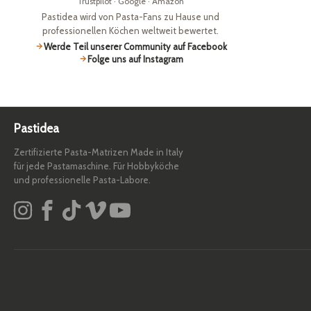
Trustpilot · Google · Amazon
Pastidea wird von Pasta-Fans zu Hause und
professionellen Köchen weltweit bewertet.
Werde Teil unserer Community auf Facebook
Folge uns auf Instagram
Pastidea
Zertifizierte Pasta-Matrizen Made in Italy
für jede Pastamaschine. Für Hobbyköche
und professionelle Pasta-Labore.