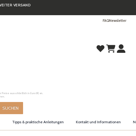
TWEITER VERSAND
FAQ
Newsletter
Preise ausschließlich in Euro (€) an.
hen.
SUCHEN
Tipps & praktische Anleitungen
Kontakt und Informationen
N