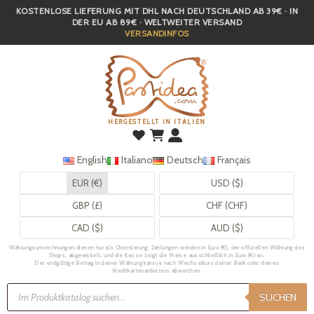
KOSTENLOSE LIEFERUNG MIT DHL NACH DEUTSCHLAND AB 39€ · IN
Skip
DER EU AB 89€ · WELTWEITER VERSAND
to
VERSANDINFOS
main
content
HERGESTELLT IN ITALIEN
English
Italiano
Deutsch
Français
EUR (€)
USD ($)
GBP (£)
CHF (CHF)
CAD ($)
AUD ($)
Währungsumrechnungen dienen nur als Orientierung. Zahlungen werden in Euro (€), der offiziellen Währung des
Shops, abgewickelt, und die Kasse zeigt die Preise ausschließlich in Euro (€) an.
Der endgültige Betrag in deiner Währung kann je nach Wechselkurs deiner Bank oder deines
Kreditkartenanbieters abweichen.
Products
search
SUCHEN