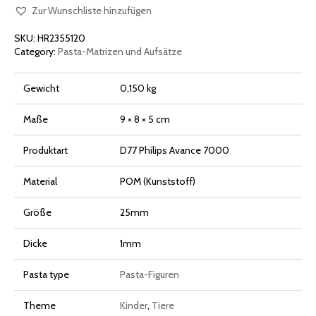
für
Philips
Zur Wunschliste hinzufügen
Pasta
Maker
SKU:
HR2355120
Avance
und
Category:
Pasta-Matrizen und Aufsätze
Serie
7000
Menge
Gewicht
0,150 kg
Maße
9 × 8 × 5 cm
Produktart
D77 Philips Avance 7000
Material
POM (Kunststoff)
Größe
25mm
Dicke
1mm
Pasta type
Pasta-Figuren
Theme
Kinder
,
Tiere