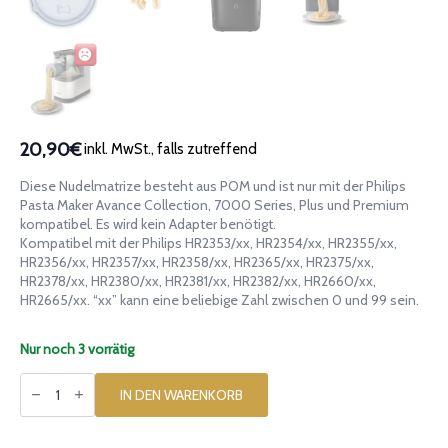
20,90€
inkl. MwSt., falls zutreffend
Diese Nudelmatrize besteht aus POM und ist nur mit der Philips
Pasta Maker Avance Collection, 7000 Series, Plus und Premium
kompatibel. Es wird kein Adapter benötigt.
Kompatibel mit der Philips HR2353/xx, HR2354/xx, HR2355/xx,
HR2356/xx, HR2357/xx, HR2358/xx, HR2365/xx, HR2375/xx,
HR2378/xx, HR2380/xx, HR2381/xx, HR2382/xx, HR2660/xx,
HR2665/xx. “xx” kann eine beliebige Zahl zwischen 0 und 99 sein.
Nur noch 3 vorrätig
Matrize
aus
IN DEN WARENKORB
POM
Pferd
Cavallo