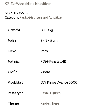
für
Philips
Zur Wunschliste hinzufügen
Pasta
Maker
SKU:
HR2355396
Avance
und
Category:
Pasta-Matrizen und Aufsätze
Serie
7000
Menge
Gewicht
0,150 kg
Maße
9 × 8 × 5 cm
Dicke
1mm
Material
POM (Kunststoff)
Größe
23mm
Produktart
D77 Philips Avance 7000
Pasta type
Pasta-Figuren
Theme
Kinder
,
Tiere