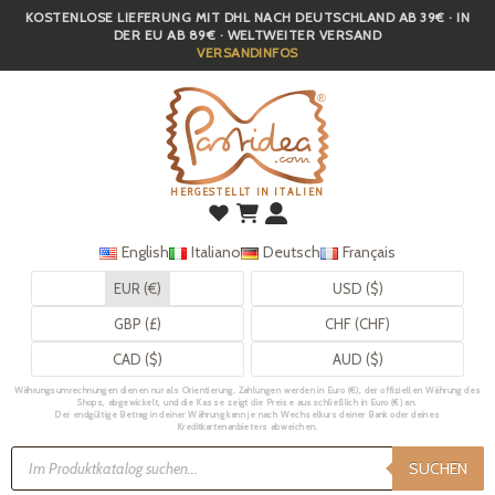
KOSTENLOSE LIEFERUNG MIT DHL NACH DEUTSCHLAND AB 39€ · IN
Skip
DER EU AB 89€ · WELTWEITER VERSAND
to
VERSANDINFOS
main
content
HERGESTELLT IN ITALIEN
English
Italiano
Deutsch
Français
EUR (€)
USD ($)
GBP (£)
CHF (CHF)
CAD ($)
AUD ($)
Währungsumrechnungen dienen nur als Orientierung. Zahlungen werden in Euro (€), der offiziellen Währung des
Shops, abgewickelt, und die Kasse zeigt die Preise ausschließlich in Euro (€) an.
Der endgültige Betrag in deiner Währung kann je nach Wechselkurs deiner Bank oder deines
Kreditkartenanbieters abweichen.
Products
search
SUCHEN