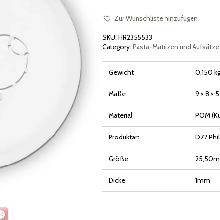
Philips
Pasta
Maker
Zur Wunschliste hinzufügen
Avance
and
SKU:
HR2355533
7000
Series
Category:
Pasta-Matrizen und Aufsätze
Menge
Gewicht
0,150 k
Maße
9 × 8 × 
Material
POM (Ku
Produktart
D77 Phi
Größe
25,50
Dicke
1mm