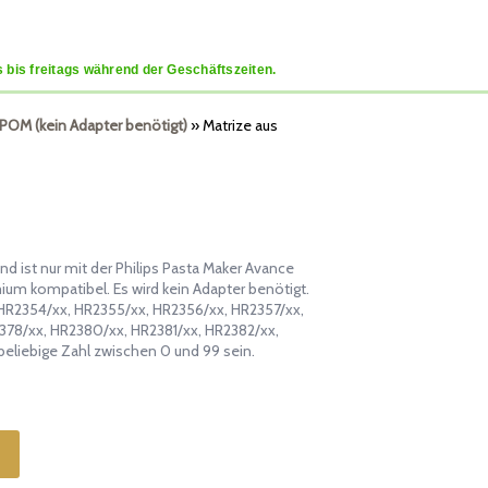
 bis freitags während der Geschäftszeiten.
 POM (kein Adapter benötigt)
»
Matrize aus
 ist nur mit der Philips Pasta Maker Avance
ium kompatibel. Es wird kein Adapter benötigt.
 HR2354/xx, HR2355/xx, HR2356/xx, HR2357/xx,
378/xx, HR2380/xx, HR2381/xx, HR2382/xx,
beliebige Zahl zwischen 0 und 99 sein.