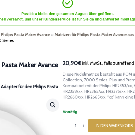
Pastidea bleibt den gesamten August über geöffnet.
ell versandt, und unser Kundenservice ist für Sie da und antwortet montags
r Philips Pasta Maker Avance
»
Matrizen für Philips Pasta Maker Avance aus
0 Series
20,90€
inkl. MwSt., falls zutreffend
ps Pasta Maker Avance
Diese Nudelmatrize besteht aus POM und
Collection, 7000 Series, Plus und Prem
Kompatibel mit der Philips HR2353/xx,
Adapter für den Philips Pasta
HR2358/xx, HR2365/xx, HR2375/xx, HR2
HR2660/xx, HR2665/xx. “xx” kann eine 
Vorrätig
Matrize
aus
IN DEN WARENKORB
Luftballons
für