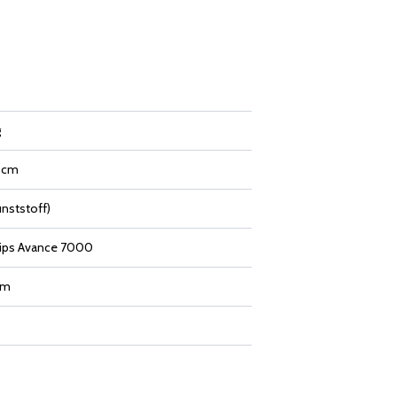
g
5 cm
nststoff)
lips Avance 7000
mm