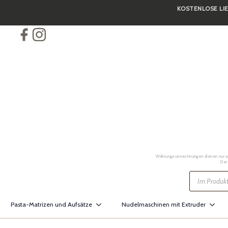
KOSTENLOSE LIE
Skip
to
main
content
Währungsumrechnungen dienen nur als 
Der
Products
search
Pasta-Matrizen und Aufsätze
Nudelmaschinen mit Extruder