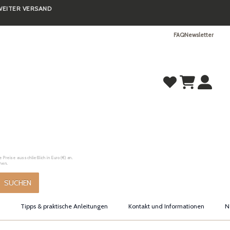
TWEITER VERSAND
FAQ
Newsletter
Preise ausschließlich in Euro (€) an.
hen.
SUCHEN
Tipps & praktische Anleitungen
Kontakt und Informationen
N