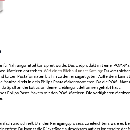
?
er für Nahrungsmittel konzipiert wurde. Das Endprodukt mit einer POM-Mat
nze-Matrizen entstehen.
Wirf einen Blick auf unser Katalog:
Du wirst sicher
d kurzen Pastaformaten bis hin zu den einzigartigsten. Außerdem kannst d
e Matrize direkt in dein Philips Pasta Maker montieren. Da die POM- Mat
em du Spaß an der Extrusion deiner Lieblingsnudelformen gehabt hast.
eines Philips Pasta Makers mit den POM-Matrizen. Die verfügbaren Matrizen
r.
infach und schnell. Um den Reinigungsprozess zu erleichtern, wäre es be
hinenfest. Du kannst die Rückstände aufmerksam auf der Innenseite der Ma