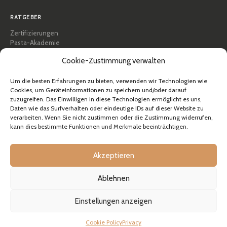
RATGEBER
Zertifizierungen
Pasta-Akademie
Tipps und praktische Anleitungen
Cookie-Zustimmung verwalten
Rezepte
Professionell & B2B
Um die besten Erfahrungen zu bieten, verwenden wir Technologien wie
Über Pastidea
Cookies, um Geräteinformationen zu speichern und/oder darauf
zuzugreifen. Das Einwilligen in diese Technologien ermöglicht es uns,
HILFE
Daten wie das Surfverhalten oder eindeutige IDs auf dieser Website zu
verarbeiten. Wenn Sie nicht zustimmen oder die Zustimmung widerrufen,
FAQ & Support
kann dies bestimmte Funktionen und Merkmale beeinträchtigen.
Kontakt
Newsletter
Versandinformationen
Akzeptieren
Rücksendungen
Ablehnen
© Pastidea ist eine eingetragene Marke von Formatre S.R.L.
Einstellungen anzeigen
Rechtssitz: Fisti 20, 39036 Badia (BZ), Italien
USt-IdNr. IT03661850135 — REA BZ 230399 — Stammkapital 10.000,00€
Produktions- und Logistikstandort: Via Majet 17, 22030 Caslino d’Erba (CO), Italien
Cookie Policy
Privacy