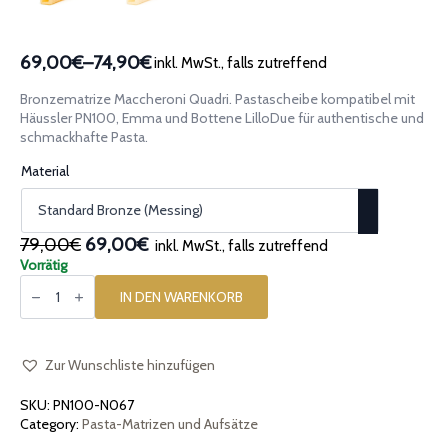
69,00€
–
74,90€
inkl. MwSt., falls zutreffend
Preisspanne:
69,00€
Bronzematrize Maccheroni Quadri. Pastascheibe kompatibel mit
bis
Häussler PN100, Emma und Bottene LilloDue für authentische und
74,90€
schmackhafte Pasta.
Material
Ursprünglicher
Aktueller
79,00€
69,00€
inkl. MwSt., falls zutreffend
Preis
Preis
Vorrätig
Bronzematrize
war:
ist:
Maccheroni
IN DEN WARENKORB
79,00€
69,00€.
Quadri
kompatibel
mit
Häussler
PN100,
Zur Wunschliste hinzufügen
Häussler
Emma
SKU:
PN100-N067
und
Bottene
Category:
Pasta-Matrizen und Aufsätze
LilloDue