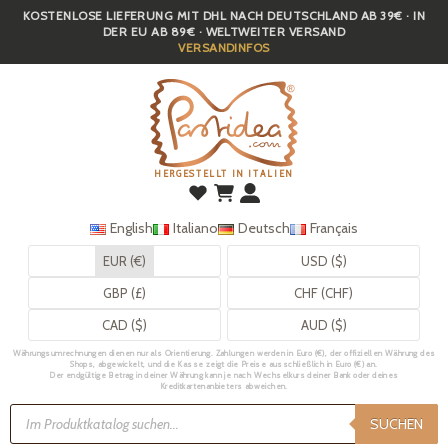
KOSTENLOSE LIEFERUNG MIT DHL NACH DEUTSCHLAND AB 39€ · IN
Skip
DER EU AB 89€ · WELTWEITER VERSAND
to
VERSANDINFOS
main
content
HERGESTELLT IN ITALIEN
English
Italiano
Deutsch
Français
EUR (€)
USD ($)
GBP (£)
CHF (CHF)
CAD ($)
AUD ($)
Währungsumrechnungen dienen nur als Orientierung. Zahlungen werden in Euro (€), der offiziellen Währung des
Shops, abgewickelt, und die Kasse zeigt die Preise ausschließlich in Euro (€) an.
Der endgültige Betrag in deiner Währung kann je nach Wechselkurs deiner Bank oder deines
Kreditkartenanbieters abweichen.
Products
search
SUCHEN