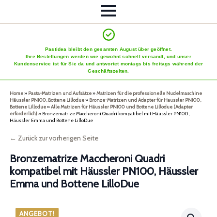
Pastidea bleibt den gesamten August über geöffnet.
Ihre Bestellungen werden wie gewohnt schnell versandt, und unser
Kundenservice ist für Sie da und antwortet montags bis freitags während der
Geschäftszeiten.
Home
»
Pasta-Matrizen und Aufsätze
»
Matrizen für die professionelle Nudelmaschine
Häussler PN100, Bottene Lillodue
»
Bronze-Matrizen und Adapter für Haussler PN100,
Bottene Lillodue
»
Alle Matrizen für Häussler PN100 und Bottene Lillodue (Adapter
erforderlich)
»
Bronzematrize Maccheroni Quadri kompatibel mit Häussler PN100,
Häussler Emma und Bottene LilloDue
← Zurück zur vorherigen Seite
Bronzematrize Maccheroni Quadri
kompatibel mit Häussler PN100, Häussler
Emma und Bottene LilloDue
ANGEBOT!