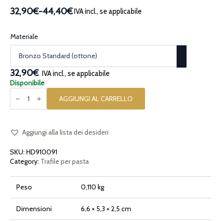
32,90€
-
44,40€
IVA incl., se applicabile
Fascia
di
prezzo:
Materiale
da
32,90€
a
32,90€
IVA incl., se applicabile
44,40€
Disponibile
Trafila
per
AGGIUNGI AL CARRELLO
pasta
in
bronzo
Stelle
quantità
Aggiungi alla lista dei desideri
SKU:
HD910091
Category:
Trafile per pasta
Peso
0,110 kg
Dimensioni
6,6 × 5,3 × 2,5 cm