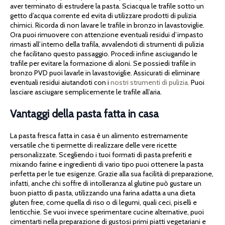
aver terminato di estrudere la pasta. Sciacqua le trafile sotto un
getto d’acqua corrente ed evita di utilizzare prodotti di pulizia
chimici. Ricorda di non lavare le trafile in bronzo in lavastoviglie.
Ora puoi rimuovere con attenzione eventuali residui d’impasto
rimasti all’interno della trafila, avvalendoti di strumenti di pulizia
che facilitano questo passaggio. Procedi infine asciugando le
trafile per evitare la formazione di aloni. Se possiedi trafile in
bronzo PVD puoi lavarle in lavastoviglie. Assicurati di eliminare
eventuali residui aiutandoti con i
nostri strumenti di pulizia.
Puoi
lasciare asciugare semplicemente le trafile all’aria.
Vantaggi della pasta fatta in casa
La pasta fresca fatta in casa è un alimento estremamente
versatile che ti permette di realizzare delle vere ricette
personalizzate. Scegliendo i tuoi formati di pasta preferiti e
mixando farine e ingredienti di vario tipo puoi ottenere la pasta
perfetta per le tue esigenze. Grazie alla sua facilità di preparazione,
infatti, anche chi soffre di intolleranza al glutine può gustare un
buon piatto di pasta, utilizzando una farina adatta a una dieta
gluten free, come quella di riso o di legumi, quali ceci, piselli e
lenticchie. Se vuoi invece sperimentare cucine alternative, puoi
cimentarti nella preparazione di gustosi primi piatti vegetariani e