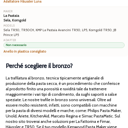
Adattatore Häussler Luna
La Pastaia
Sela, Korngold
Sela TR50, TR50CH, KMP La Pastaia Avancini TR50, LP5, Korngold TR50, JB
Prince LP5
Non necessario
Anello in plastica consigliato
Perché scegliere il bronzo?
La trafilatura al bronzo, tecnica tipicamente artigianale di
produzione della pasta secca, è un procedimento che conferisce
al prodotto finito una porosità e ruvidità tale da trattenere
maggiormente i vari tipi di condimento, da sughi saporiti a salse
speziate. Le nostre trafile in bronzo sono universali. Oltre ad
essere molto resistenti, infatti, sono compatibili con macchine
per la pasta di diversi modelli e marche, come: Philips Pasta Maker,
Unold, Ariete, KitchenAid, Marcato Regina e Simac PastaMatic. Sul
nostro sito troverai anche soluzioni per La Fattorina e Fimar,
Häussler e TR50. Se il tuo modello Kenwood Pasta Maker viene