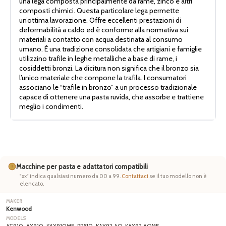
una lega composta principalmente da rame, zinco e altri
composti chimici. Questa particolare lega permette
un’ottima lavorazione. Offre eccellenti prestazioni di
deformabilità a caldo ed è conforme alla normativa sui
materiali a contatto con acqua destinata al consumo
umano. È una tradizione consolidata che artigiani e famiglie
utilizzino trafile in leghe metalliche a base di rame, i
cosiddetti bronzi. La dicitura non significa che il bronzo sia
l’unico materiale che compone la trafila. I consumatori
associano le “trafile in bronzo” a un processo tradizionale
capace di ottenere una pasta ruvida, che assorbe e trattiene
meglio i condimenti.
Macchine per pasta e adattatori compatibili
"xx" indica qualsiasi numero da 00 a 99.
Contattaci
se il tuo modello non è
elencato.
Kenwood
AT910, AX910, KAX910ME, PP510, KAX92.AO, KAX92.AOME