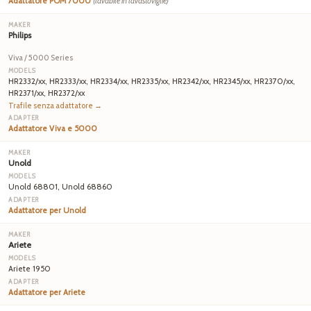
Adattatore POM 7000
(lavabile in lavastoviglie)
Philips
Viva / 5000 Series
HR2332/xx, HR2333/xx, HR2334/xx, HR2335/xx, HR2342/xx, HR2345/xx, HR2370/xx,
HR2371/xx, HR2372/xx
Trafile senza adattatore →
Adattatore Viva e 5000
Unold
Unold 68801, Unold 68860
Adattatore per Unold
Ariete
Ariete 1950
Adattatore per Ariete