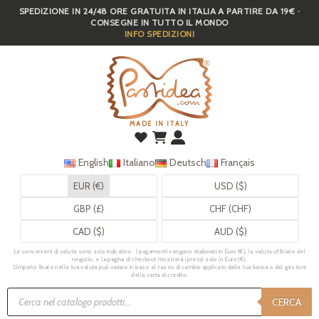
SPEDIZIONE IN 24/48 ORE GRATUITA IN ITALIA A PARTIRE DA 19€ ·
Skip
CONSEGNE IN TUTTO IL MONDO
to
INFO SPEDIZIONI
main
content
MADE IN ITALY
English
Italiano
Deutsch
Français
EUR (€)
USD ($)
GBP (£)
CHF (CHF)
CAD ($)
AUD ($)
Le conversioni di valuta sono solo indicative. I pagamenti vengono elaborati in Euro (€), la valuta ufficiale del
negozio, e la pagina di checkout mostrerà i prezzi solo in Euro (€).
L’importo finale nella tua valuta può variare in base al tasso di cambio applicato dalla tua banca o dal gestore
della carta di credito.
Ricerca
prodotti
CERCA