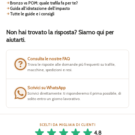
Bronzo vs POM: quale trafila fa per te?
Guida all’idratazione dell’impasto
Tutte le guide e i consigli
Non hai trovato la risposta? Siamo qui per
aiutarti.
Consulta le nostre FAQ
Trova le risposte alle domande più frequenti su trafile,
macchine, spedizioni e resi.
Scrivici su WhatsApp
Scrivici direttamente: ti risponderemo il prima possibile, di
solito entro un giorno lavorativo.
SCELTI DA MIGLIAIA DI CLIENTI
4.8