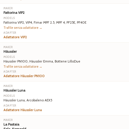
Fattorina VIP2
Fattorina VIP2, VIP4, Fimar MPF 2.5, MPF 4, PF25E, PF40E
Trafile senza adattatore →
Adattatore VIP2
Häussler
Häussler PN100, Häussler Emma, Bottene LilloDue
Trafile senza adattatore →
Adattatore Häussler PN100
Häussler Luna
Häussler Luna, Arcobaleno AEX5
Adattatore Häussler Luna
La Pastaia
Sela, Korngold