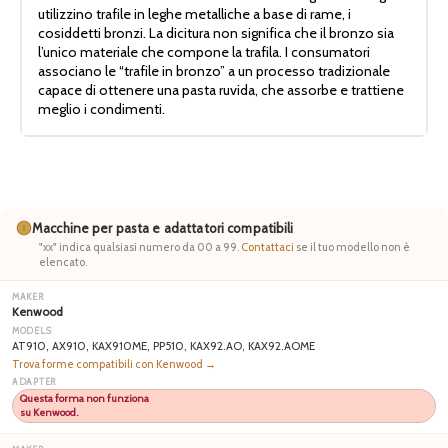
utilizzino trafile in leghe metalliche a base di rame, i
cosiddetti bronzi. La dicitura non significa che il bronzo sia
l’unico materiale che compone la trafila. I consumatori
associano le “trafile in bronzo” a un processo tradizionale
capace di ottenere una pasta ruvida, che assorbe e trattiene
meglio i condimenti.
Macchine per pasta e adattatori compatibili
"xx" indica qualsiasi numero da 00 a 99.
Contattaci
se il tuo modello non è
elencato.
Kenwood
AT910, AX910, KAX910ME, PP510, KAX92.AO, KAX92.AOME
Trova forme compatibili con Kenwood →
Questa forma non funziona
su Kenwood.