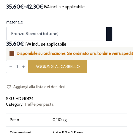
35,60€
-
42,30€
IVA incl., se applicabile
Fascia
di
prezzo:
Materiale
da
35,60€
a
35,60€
IVA incl., se applicabile
42,30€
Disponibile su ordinazione. Se ordinato ora, l’ordine verrà spedit
Trafila
per
AGGIUNGI AL CARRELLO
pasta
in
bronzo
Ruota
Gigante
Aggiungi alla lista dei desideri
quantità
SKU:
HD910124
Category:
Trafile per pasta
Peso
0,110 kg
Dimensioni
6,6 × 5,3 × 2,5 cm