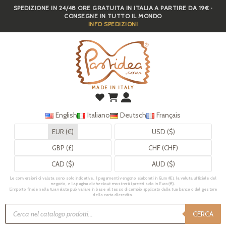
SPEDIZIONE IN 24/48 ORE GRATUITA IN ITALIA A PARTIRE DA 19€ ·
Skip
CONSEGNE IN TUTTO IL MONDO
to
INFO SPEDIZIONI
main
content
MADE IN ITALY
English
Italiano
Deutsch
Français
EUR (€)
USD ($)
GBP (£)
CHF (CHF)
CAD ($)
AUD ($)
Le conversioni di valuta sono solo indicative. I pagamenti vengono elaborati in Euro (€), la valuta ufficiale del
negozio, e la pagina di checkout mostrerà i prezzi solo in Euro (€).
L’importo finale nella tua valuta può variare in base al tasso di cambio applicato dalla tua banca o dal gestore
della carta di credito.
Ricerca
prodotti
CERCA