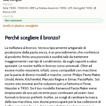
Sela TR50, TR50CH, KMP La Pastaia Avancini TR50, LP5, Korngold TR50, JB
Prince LP5
Non necessario
Anello in plastica consigliato
Perché scegliere il bronzo?
La trafilatura al bronzo, tecnica tipicamente artigianale di
produzione della pasta secca, è un procedimento che conferisce
al prodotto finito una porosità e ruvidità tale da trattenere
maggiormente i vari tipi di condimento, da sughi saporiti a salse
speziate. Le nostre trafile in bronzo sono universali. Oltre ad
essere molto resistenti, infatti, sono compatibili con macchine
per la pasta di diversi modelli e marche, come: Philips Pasta Maker,
Unold, Ariete, KitchenAid, Marcato Regina e Simac PastaMatic. Sul
nostro sito troverai anche soluzioni per La Fattorina e Fimar,
Häussler e TR50. Se il tuo modello Kenwood Pasta Maker viene
rimpiazzato da uno più recente puoi continuare ad usare i tuoi
formati in bronzo preferiti. Inoltre, se scegli di cambiare la marca
della tua macchina, non dovrai preoccuparti per la tua collezione di