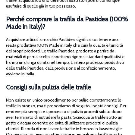
trafile: acquistando uno dei nostri adattatori potrai comunque
usufruire di quelle già in tuo possesso.
Perché comprare la trafila da Pastidea (100%
Made in Italy)?
Acquistare articoli a marchio Pastidea significa sostenere una
realtà produttiva 100% Made in Italy che cura la qualità e l’unicità
dei propri prodotti. Le trafile Pastidea, prodotte a partire da
materiali di prima scelta, rispettano rigorosi standard qualitativi e
hanno una lunga durata nel tempo. L’intero processo produttivo
delle trafile Pastidea, dalla produzione al confezionamento,
avviene in Italia.
Consigli sulla pulizia delle trafile
Non esiste un unico procedimento per pulire correttamente le
trafile in bronzo, ma ti proponiamo di seguito i nostri consigli. Per
rendere più semplice il processo di pulizia procedi subito dopo
aver terminato di estrudere la pasta. Sciacqua le trafile sotto un
getto d’acqua corrente ed evita di utilizzare prodotti di pulizia
chimici. Ricorda di non lavare le trafile in bronzo in lavastoviglie.
Ora puoi rimuovere con attenzione eventuali residui d’impasto