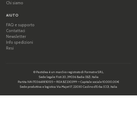
Chi siamo
AIUTO
FAQ e supporto
Contattaci
Newsletter
Info spedizioni
Resi
© Pastidea è un marchio registrato di Formatre S.R.L.
Sede legale: Fisti 20, 39036 Badia (BZ), Italia
Partita IVA IT03661850135 — REA BZ 230399 — Capitale sociale 10.000,00€
Sede produttiva e logistica: Via Majet 17, 22030 Caslino d’Erba (CO), Italia