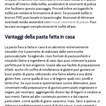
rimasti all’interno della trafila, avvalendoti di strumenti di pulizia
che facilitano questo passaggio. Procedi infine asciugando le
trafile per evitare la formazione di aloni. Se possiedi trafile in
bronzo PVD puoi lavarle in lavastoviglie. Assicurati di eliminare
eventuali residui aiutandoti con i
nostri strumenti di pulizia.
Puoi
lasciare asciugare semplicemente le trafile all’aria.
Vantaggi della pasta fatta in casa
La pasta fresca fatta in casa è un alimento estremamente
versatile che ti permette di realizzare delle vere ricette
personalizzate. Scegliendo i tuoi formati di pasta preferiti e
mixando farine e ingredienti di vario tipo puoi ottenere la pasta
perfetta per le tue esigenze. Grazie alla sua facilità di preparazione,
infatti, anche chi soffre di intolleranza al glutine può gustare un
buon piatto di pasta, utilizzando una farina adatta a una dieta
gluten free, come quella di riso o di legumi, quali ceci, piselli e
lenticchie. Se vuoi invece sperimentare cucine alternative, puoi
cimentarti nella preparazione di gustosi primi piatti vegetariani e
vegani, per esempio, aggiungendo diversi tipi di legumi e verdure ai
tuoi menù. Farine ad alto contenuto proteico e dal sapore
particolare, come quella di grano saraceno, mais, farro e quinoa, si
abbinano perfettamente a pesti di frutta secca, a ragù vegetali a