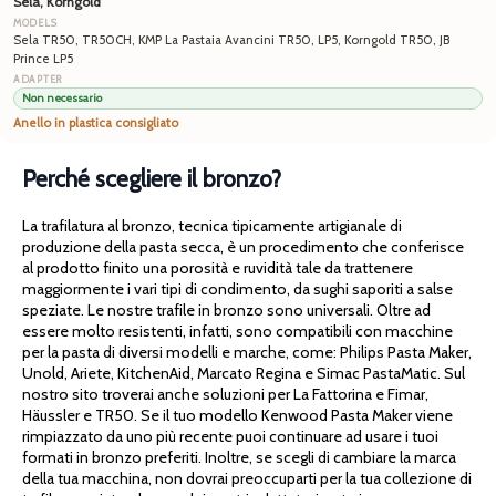
Sela, Korngold
Sela TR50, TR50CH, KMP La Pastaia Avancini TR50, LP5, Korngold TR50, JB
Prince LP5
Non necessario
Anello in plastica consigliato
Perché scegliere il bronzo?
La trafilatura al bronzo, tecnica tipicamente artigianale di
produzione della pasta secca, è un procedimento che conferisce
al prodotto finito una porosità e ruvidità tale da trattenere
maggiormente i vari tipi di condimento, da sughi saporiti a salse
speziate. Le nostre trafile in bronzo sono universali. Oltre ad
essere molto resistenti, infatti, sono compatibili con macchine
per la pasta di diversi modelli e marche, come: Philips Pasta Maker,
Unold, Ariete, KitchenAid, Marcato Regina e Simac PastaMatic. Sul
nostro sito troverai anche soluzioni per La Fattorina e Fimar,
Häussler e TR50. Se il tuo modello Kenwood Pasta Maker viene
rimpiazzato da uno più recente puoi continuare ad usare i tuoi
formati in bronzo preferiti. Inoltre, se scegli di cambiare la marca
della tua macchina, non dovrai preoccuparti per la tua collezione di