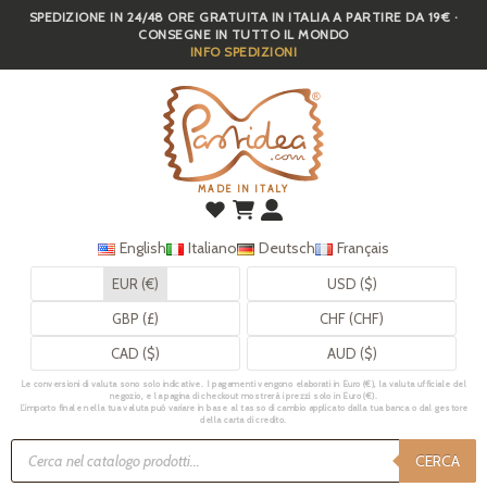
SPEDIZIONE IN 24/48 ORE GRATUITA IN ITALIA A PARTIRE DA 19€ ·
Skip
CONSEGNE IN TUTTO IL MONDO
to
INFO SPEDIZIONI
main
content
MADE IN ITALY
English
Italiano
Deutsch
Français
EUR (€)
USD ($)
GBP (£)
CHF (CHF)
CAD ($)
AUD ($)
Le conversioni di valuta sono solo indicative. I pagamenti vengono elaborati in Euro (€), la valuta ufficiale del
negozio, e la pagina di checkout mostrerà i prezzi solo in Euro (€).
L’importo finale nella tua valuta può variare in base al tasso di cambio applicato dalla tua banca o dal gestore
della carta di credito.
Ricerca
prodotti
CERCA