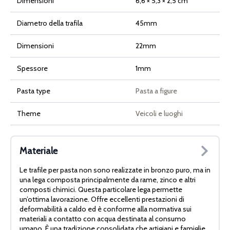
Dimensioni
6,6 × 5,3 × 2,5 cm
Diametro della trafila
45mm
Dimensioni
22mm
Spessore
1mm
Pasta type
Pasta a figure
Theme
Veicoli e luoghi
Materiale
Le trafile per pasta non sono realizzate in bronzo puro, ma in
una lega composta principalmente da rame, zinco e altri
composti chimici. Questa particolare lega permette
un’ottima lavorazione. Offre eccellenti prestazioni di
deformabilità a caldo ed è conforme alla normativa sui
materiali a contatto con acqua destinata al consumo
umano. È una tradizione consolidata che artigiani e famiglie