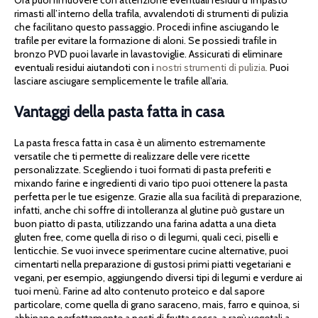
Ora puoi rimuovere con attenzione eventuali residui d’impasto
rimasti all’interno della trafila, avvalendoti di strumenti di pulizia
che facilitano questo passaggio. Procedi infine asciugando le
trafile per evitare la formazione di aloni. Se possiedi trafile in
bronzo PVD puoi lavarle in lavastoviglie. Assicurati di eliminare
eventuali residui aiutandoti con i
nostri strumenti di pulizia.
Puoi
lasciare asciugare semplicemente le trafile all’aria.
Vantaggi della pasta fatta in casa
La pasta fresca fatta in casa è un alimento estremamente
versatile che ti permette di realizzare delle vere ricette
personalizzate. Scegliendo i tuoi formati di pasta preferiti e
mixando farine e ingredienti di vario tipo puoi ottenere la pasta
perfetta per le tue esigenze. Grazie alla sua facilità di preparazione,
infatti, anche chi soffre di intolleranza al glutine può gustare un
buon piatto di pasta, utilizzando una farina adatta a una dieta
gluten free, come quella di riso o di legumi, quali ceci, piselli e
lenticchie. Se vuoi invece sperimentare cucine alternative, puoi
cimentarti nella preparazione di gustosi primi piatti vegetariani e
vegani, per esempio, aggiungendo diversi tipi di legumi e verdure ai
tuoi menù. Farine ad alto contenuto proteico e dal sapore
particolare, come quella di grano saraceno, mais, farro e quinoa, si
abbinano perfettamente a pesti di frutta secca, a ragù vegetali a