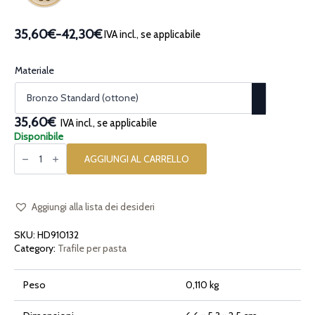
35,60€
-
42,30€
IVA incl., se applicabile
Fascia
di
prezzo:
Materiale
da
35,60€
a
35,60€
IVA incl., se applicabile
42,30€
Disponibile
Trafila
per
AGGIUNGI AL CARRELLO
pasta
in
bronzo
Moto
Motocicletta
Aggiungi alla lista dei desideri
quantità
SKU:
HD910132
Category:
Trafile per pasta
Peso
0,110 kg