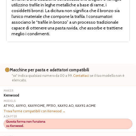
utilizzino trafile in leghe metalliche a base di rame, i
cosiddetti bronzi. La dicitura non significa che il bronzo sia
l’unico materiale che compone la trafila. I consumatori
associano le “trafile in bronzo” a un processo tradizionale
capace di ottenere una pasta ruvida, che assorbe e trattiene
meglio i condimenti.
Macchine per pasta e adattatori compatibili
"xx" indica qualsiasi numero da 00 a 99.
Contattaci
se il tuo modello non è
elencato.
Kenwood
AT910, AX910, KAX910ME, PP510, KAX92.AO, KAX92.AOME
Trova forme compatibili con Kenwood →
Questa forma non funziona
su Kenwood.