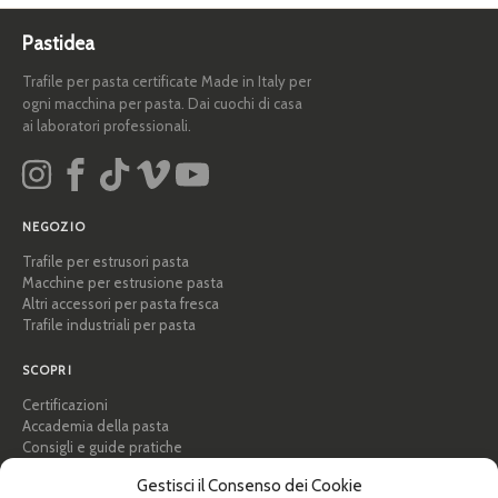
Pastidea
Trafile per pasta certificate Made in Italy per
ogni macchina per pasta. Dai cuochi di casa
ai laboratori professionali.
NEGOZIO
Trafile per estrusori pasta
Macchine per estrusione pasta
Altri accessori per pasta fresca
Trafile industriali per pasta
SCOPRI
Certificazioni
Accademia della pasta
Consigli e guide pratiche
Ricette
Gestisci il Consenso dei Cookie
Professionisti e B2B