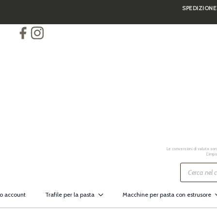
SPEDIZIONE
Skip
to
main
content
Le conversioni di valuta sono
L’impo
Ricerca
prodotti
io account
Trafile per la pasta
Macchine per pasta con estrusore