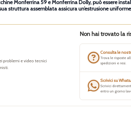
ine Monferrina 59 e Monferrina Dolly, può essere instal
sua struttura assemblata assicura un’estrusione uniforme 
Non hai trovato la ri
Consulta le nost
Trova le risposte a
dei problemi e video tecnici
spedizioni e resi.
nisti.
Scrivici su What
Scrivici direttament
entro un giorno lav