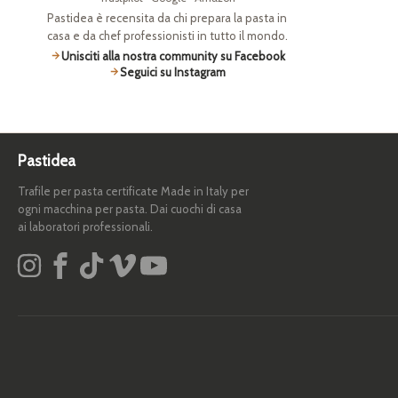
Pastidea è recensita da chi prepara la pasta in
casa e da chef professionisti in tutto il mondo.
Unisciti alla nostra community su Facebook
Seguici su Instagram
Pastidea
Trafile per pasta certificate Made in Italy per
ogni macchina per pasta. Dai cuochi di casa
ai laboratori professionali.