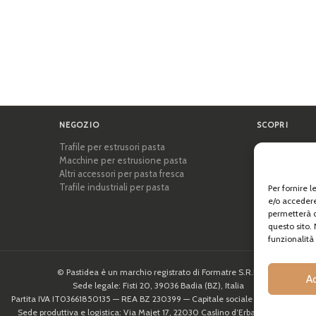
NEGOZIO
SCOPRI
Trafile per estrusori pasta
Certificazioni
Macchine per estrusione pasta
Accademia del
Altri accessori per pasta fresca
Consigli e gui
Trafile industriali per pasta
Ricette
Per fornire 
Professionisti
e/o accedere
Chi siamo
permetterà d
questo sito.
funzionalità 
© Pastidea è un marchio registrato di Formatre S.R.L.
A
Sede legale: Fisti 20, 39036 Badia (BZ), Italia
Partita IVA IT03661850135 — REA BZ 230399 — Capitale sociale 10.000,00€
Sede produttiva e logistica: Via Majet 17, 22030 Caslino d’Erba (CO), Italia