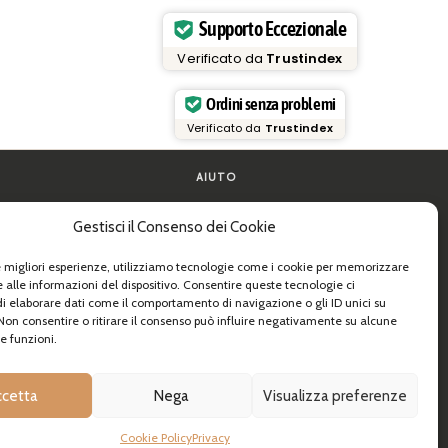
Supporto Eccezionale
Verificato da
Trustindex
Ordini senza problemi
Verificato da
Trustindex
AIUTO
FAQ e supporto
Gestisci il Consenso dei Cookie
la pasta
Contattaci
de pratiche
Newsletter
Info spedizioni
le migliori esperienze, utilizziamo tecnologie come i cookie per memorizzare
 e B2B
Resi
 alle informazioni del dispositivo. Consentire queste tecnologie ci
i elaborare dati come il comportamento di navigazione o gli ID unici su
 Non consentire o ritirare il consenso può influire negativamente su alcune
e funzioni.
ccetta
Nega
Visualizza preferenze
Cookie Policy
Privacy