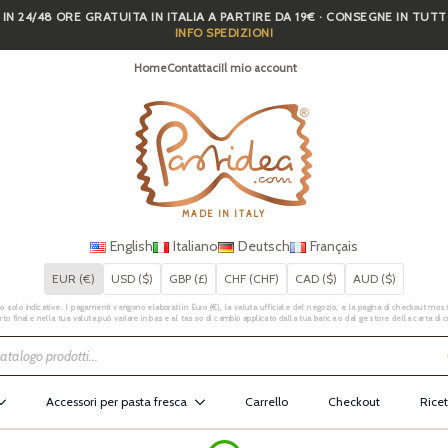
 IN 24/48 ORE GRATUITA IN ITALIA A PARTIRE DA 19€ · CONSEGNE IN TUT
INFO SPEDIZIONI
Home
Contattaci
Il mio account
MADE IN ITALY
English
Italiano
Deutsch
Français
EUR (€)
USD ($)
GBP (£)
CHF (CHF)
CAD ($)
AUD ($)
 solo indicative. I pagamenti vengono elaborati in Euro (€), la valuta ufficiale del negozio, e la pagina di checkout mostr
rto finale nella tua valuta può variare in base al tasso di cambio applicato dalla tua banca o dal gestore della carta di c
Accessori per pasta fresca
Carrello
Checkout
Ricet