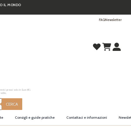
TO IL MONDO
FAQ
Newsletter
erà i prezzi solo in Euro (€).
redito.
CERCA
te
Consigli e guide pratiche
Contattaci e informazioni
Newslet