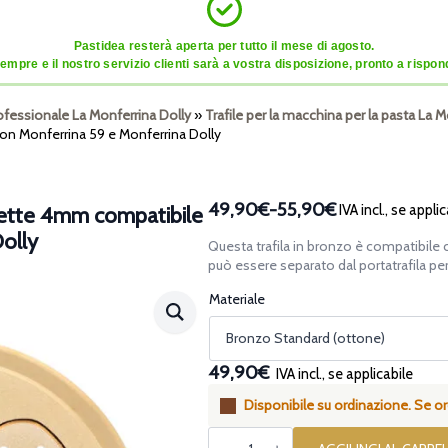
Pastidea resterà aperta per tutto il mese di agosto.
mpre e il nostro servizio clienti sarà a vostra disposizione, pronto a risponde
ofessionale La Monferrina Dolly
»
Trafile per la macchina per la pasta La 
n Monferrina 59 e Monferrina Dolly
49,90€
-
55,90€
IVA incl., se applic
nette 4mm compatibile
Fascia
olly
di
Questa trafila in bronzo è compatibile 
prezzo:
può essere separato dal portatrafila per f
da
Materiale
49,90€
a
55,90€
49,90€
IVA incl., se applicabile
Disponibile su ordinazione. Se ord
Trafila
assemblata