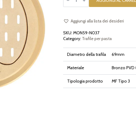
AGGIUNGI AL CARRE
in
bronzo
Trenette
4mm
compatibile
Aggiungi alla lista dei desideri
con
Monferrina
SKU:
MON59-N037
59
e
Category:
Trafile per pasta
Monferrina
Dolly
quantità
Diametro della trafila
69mm
Materiale
Bronzo PVD (
Tipologia prodotto
MF Tipo 3