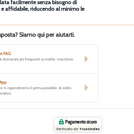
lata facilmente senza bisogno di
e affidabile, riducendo al minimo le
sposta? Siamo qui per aiutarti.
re FAQ
lle domande più frequenti su trafile, macchine,
sApp
e: ti risponderemo il prima possibile, di solito
orativo.
Pagamento sicuro
Verificato da
Trustindex