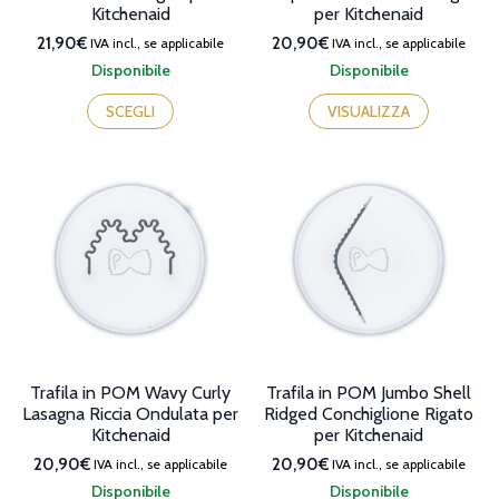
Kitchenaid
per Kitchenaid
21,90€
20,90€
IVA incl., se applicabile
IVA incl., se applicabile
Disponibile
Disponibile
Questo
prodotto
SCEGLI
VISUALIZZA
ha
più
varianti.
Le
opzioni
possono
essere
scelte
nella
pagina
del
prodotto
Trafila in POM Wavy Curly
Trafila in POM Jumbo Shell
Lasagna Riccia Ondulata per
Ridged Conchiglione Rigato
Kitchenaid
per Kitchenaid
20,90€
20,90€
IVA incl., se applicabile
IVA incl., se applicabile
Disponibile
Disponibile