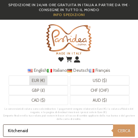
SPEDIZIONE IN 24/48 ORE GRATUITA IN ITALIA A PARTIRE DA 19€ ·
Skip
CONSEGNE IN TUTTO IL MONDO
to
INFO SPEDIZIONI
main
content
MADE IN ITALY
English
Italiano
Deutsch
Français
EUR (€)
USD ($)
GBP (£)
CHF (CHF)
CAD ($)
AUD ($)
Le conversioni di valuta sono solo indicative. I pagamenti vengono elaborati in Euro (€), la valuta ufficiale del
negozio, e la pagina di checkout mostrerà i prezzi solo in Euro (€).
L’importo finale nella tua valuta può variare in base al tasso di cambio applicato dalla tua banca o dal gestore
della carta di credito.
Ricerca
prodotti
CERCA