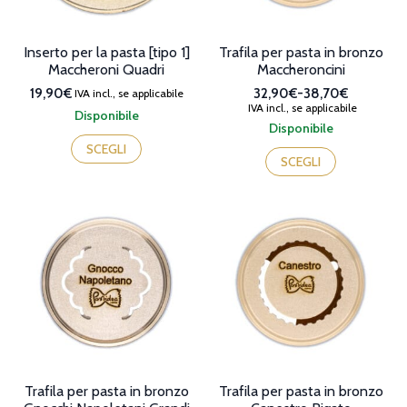
del
prodotto
prodotto
Inserto per la pasta [tipo 1]
Trafila per pasta in bronzo
Maccheroni Quadri
Maccheroncini
19,90€
32,90€
-
38,70€
IVA incl., se applicabile
Fascia
IVA incl., se applicabile
Disponibile
di
Disponibile
Questo
prezzo:
Questo
prodotto
SCEGLI
da
prodotto
SCEGLI
ha
32,90€
ha
più
a
più
varianti.
38,70€
varianti.
Le
Le
opzioni
opzioni
possono
possono
essere
essere
scelte
scelte
nella
nella
pagina
pagina
del
del
prodotto
prodotto
Trafila per pasta in bronzo
Trafila per pasta in bronzo