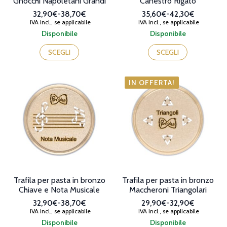
Gnocchi Napoletani Grandi
Canestro Rigato
32,90€
-
38,70€
35,60€
-
42,30€
Fascia
Fascia
IVA incl., se applicabile
IVA incl., se applicabile
di
di
Disponibile
Disponibile
prezzo:
prezzo:
Questo
Questo
da
da
prodotto
prodotto
SCEGLI
SCEGLI
32,90€
35,60€
ha
ha
a
a
più
più
38,70€
42,30€
varianti.
varianti.
IN OFFERTA!
Le
Le
opzioni
opzioni
possono
possono
essere
essere
scelte
scelte
nella
nella
pagina
pagina
del
del
prodotto
prodotto
Trafila per pasta in bronzo
Trafila per pasta in bronzo
Chiave e Nota Musicale
Maccheroni Triangolari
32,90€
-
38,70€
29,90€
-
32,90€
Fascia
Fascia
IVA incl., se applicabile
IVA incl., se applicabile
di
di
Disponibile
Disponibile