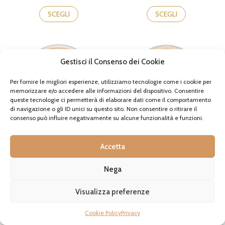
prezzo:
prezzo:
Questo
Questo
da
da
prodotto
prodotto
SCEGLI
SCEGLI
32,90€
29,90€
ha
ha
a
a
più
più
38,70€
32,90€
varianti.
varianti.
Le
Le
opzioni
opzioni
Gestisci il Consenso dei Cookie
possono
possono
essere
essere
Per fornire le migliori esperienze, utilizziamo tecnologie come i cookie per
scelte
scelte
memorizzare e/o accedere alle informazioni del dispositivo. Consentire
nella
nella
queste tecnologie ci permetterà di elaborare dati come il comportamento
pagina
pagina
di navigazione o gli ID unici su questo sito. Non consentire o ritirare il
consenso può influire negativamente su alcune funzionalità e funzioni.
del
del
prodotto
prodotto
Trafila per pasta in bronzo
Trafila per pasta in bronzo
Accetta
Pacchero Rigato
Curvo Liscio
35,60€
-
42,30€
35,60€
-
39,80€
Nega
Fascia
Fascia
IVA incl., se applicabile
IVA incl., se applicabile
di
di
Disponibile
Disponibile
prezzo:
prezzo:
Questo
Questo
Visualizza preferenze
da
da
prodotto
prodotto
SCEGLI
SCEGLI
35,60€
35,60€
ha
ha
Cookie Policy
Privacy
a
a
più
più