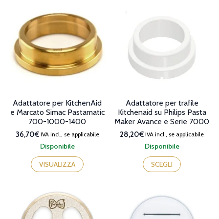
Adattatore per KitchenAid
Adattatore per trafile
e Marcato Simac Pastamatic
Kitchenaid su Philips Pasta
700-1000-1400
Maker Avance e Serie 7000
36,70€
28,20€
IVA incl., se applicabile
IVA incl., se applicabile
Disponibile
Disponibile
Questo
prodotto
VISUALIZZA
SCEGLI
ha
più
varianti.
Le
opzioni