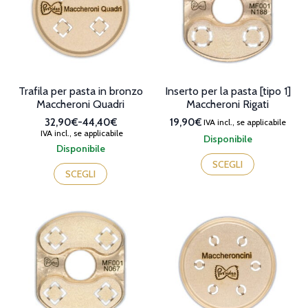
essere
essere
scelte
scelte
nella
nella
pagina
pagina
del
del
prodotto
prodotto
Trafila per pasta in bronzo
Inserto per la pasta [tipo 1]
Maccheroni Quadri
Maccheroni Rigati
32,90€
-
44,40€
19,90€
IVA incl., se applicabile
Fascia
IVA incl., se applicabile
Disponibile
di
Disponibile
Questo
prezzo:
Questo
prodotto
SCEGLI
da
prodotto
SCEGLI
ha
32,90€
ha
più
a
più
varianti.
44,40€
varianti.
Le
Le
opzioni
opzioni
possono
possono
essere
essere
scelte
scelte
nella
nella
pagina
pagina
del