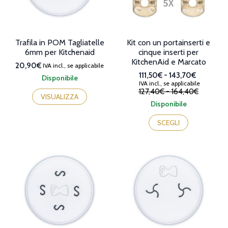
Trafila in POM Tagliatelle
Kit con un portainserti e
6mm per Kitchenaid
cinque inserti per
KitchenAid e Marcato
20,90€
IVA incl., se applicabile
Fascia
111,50€
-
143,70€
Disponibile
IVA incl., se applicabile
di
Il
Il
Fascia
127,40€
-
164,40€
prezzo:
prezzo
prezzo
VISUALIZZA
di
da
Disponibile
originale
attuale
prezzo:
111,50€
era:
è:
da
a
SCEGLI
127,40€
111,50€
127,40€
143,70€
-
-
a
164,40€Fascia
143,70€Fascia
164,40€
di
di
prezzo:
prezzo:
da
da
127,40€
111,50€
a
a
164,40€.
143,70€.