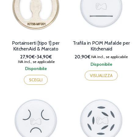
possono
essere
scelte
nella
pagina
del
prodotto
Portainserti [tipo 1] per
Trafila in POM Mafalde per
KitchenAid & Marcato
Kitchenaid
27,90€
-
34,90€
20,90€
IVA incl., se applicabile
Fascia
IVA incl., se applicabile
Disponibile
di
Disponibile
prezzo:
Questo
VISUALIZZA
da
prodotto
SCEGLI
27,90€
ha
a
più
34,90€
varianti.
Le
opzioni
possono
essere
scelte
nella