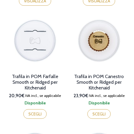
VISUALIZZA
VISUALIZZA
Trafila in POM Farfalle
Trafila in POM Canestro
Smooth or Ridged per
Smooth or Ridged per
Kitchenaid
Kitchenaid
20,90€
23,90€
IVA incl., se applicabile
IVA incl., se applicabile
Disponibile
Disponibile
Questo
Questo
prodotto
prodotto
SCEGLI
SCEGLI
ha
ha
più
più
varianti.
varianti.