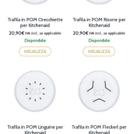
pagina
del
prodotto
Trafila in POM Orecchiette
Trafila in POM Risone per
per Kitchenaid
Kitchenaid
20,90€
20,90€
IVA incl., se applicabile
IVA incl., se applicabile
Disponibile
Disponibile
VISUALIZZA
VISUALIZZA
Trafila in POM Linguine per
Trafila in POM Fleckerl per
Kitchenaid
Kitchenaid