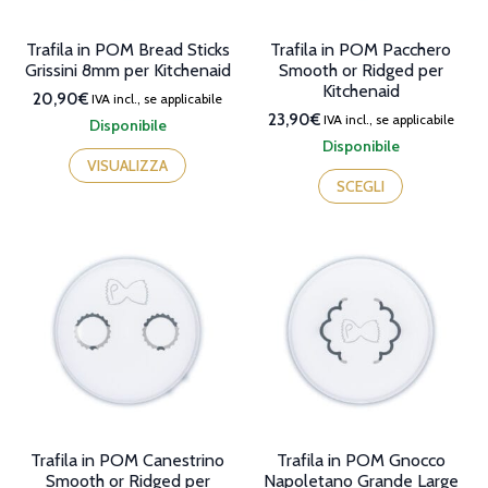
del
prodotto
Trafila in POM Bread Sticks
Trafila in POM Pacchero
Grissini 8mm per Kitchenaid
Smooth or Ridged per
Kitchenaid
20,90€
IVA incl., se applicabile
23,90€
IVA incl., se applicabile
Disponibile
Disponibile
Questo
VISUALIZZA
prodotto
SCEGLI
ha
più
varianti.
Le
opzioni
possono
essere
scelte
nella
pagina
del
prodotto
Trafila in POM Canestrino
Trafila in POM Gnocco
Smooth or Ridged per
Napoletano Grande Large