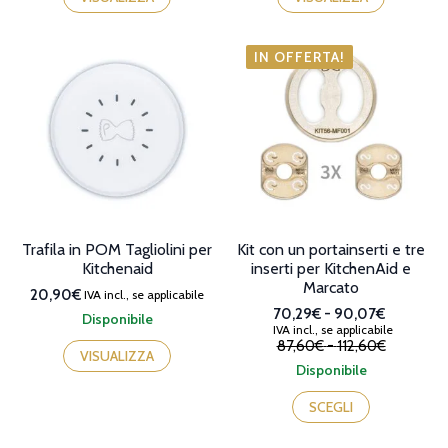
IN OFFERTA!
Trafila in POM Tagliolini per
Kit con un portainserti e tre
Kitchenaid
inserti per KitchenAid e
Marcato
20,90€
IVA incl., se applicabile
Fascia
70,29€
-
90,07€
Disponibile
IVA incl., se applicabile
di
Il
Il
Fascia
87,60€
-
112,60€
prezzo:
prezzo
prezzo
VISUALIZZA
di
da
Disponibile
originale
attuale
prezzo:
70,29€
era:
è:
da
a
SCEGLI
87,60€
70,29€
87,60€
90,07€
-
-
a
112,60€Fascia
90,07€Fascia