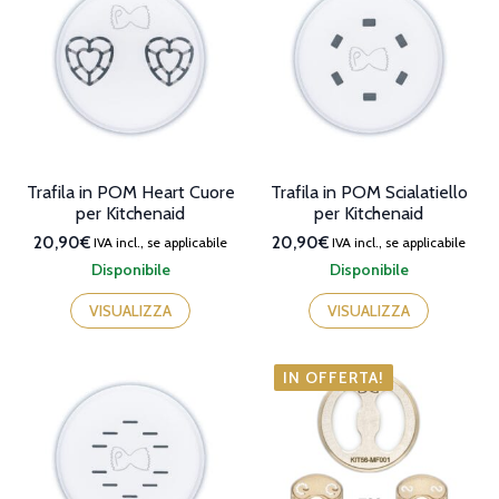
da
da
67,70€
50,18€
a
a
86,70€.
63,90€.
Trafila in POM Heart Cuore
Trafila in POM Scialatiello
per Kitchenaid
per Kitchenaid
20,90€
20,90€
IVA incl., se applicabile
IVA incl., se applicabile
Disponibile
Disponibile
VISUALIZZA
VISUALIZZA
IN OFFERTA!