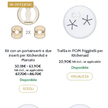
112,60€
di
di
IN OFFERTA!
prezzo:
prezzo:
da
da
87,60€
70,29€
a
a
112,60€.
90,07€.
Kit con un portainserti e due
Trafila in POM Friggitelli per
inserti per KitchenAid e
Kitchenaid
Marcato
20,90€
IVA incl., se applicabile
Fascia
50,18€
-
63,90€
Disponibile
IVA incl., se applicabile
di
Il
Il
Fascia
67,70€
-
86,70€
prezzo:
prezzo
prezzo
VISUALIZZA
di
da
Disponibile
originale
attuale
prezzo:
50,18€
era:
è:
da
a
SCEGLI
67,70€
50,18€
67,70€
63,90€
-
-
a
86,70€Fascia
63,90€Fascia
86,70€
di
di
prezzo:
prezzo: