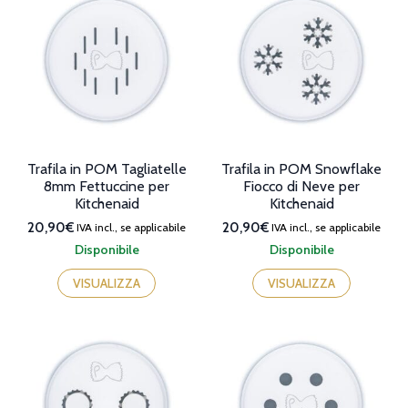
Le
Le
opzioni
opzioni
possono
possono
essere
essere
scelte
scelte
nella
nella
pagina
pagina
del
del
prodotto
prodotto
Trafila in POM Tagliatelle
Trafila in POM Snowflake
8mm Fettuccine per
Fiocco di Neve per
Kitchenaid
Kitchenaid
20,90€
20,90€
IVA incl., se applicabile
IVA incl., se applicabile
Disponibile
Disponibile
VISUALIZZA
VISUALIZZA