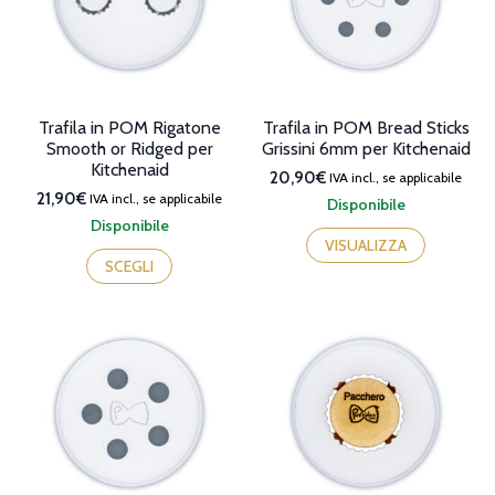
Trafila in POM Rigatone
Trafila in POM Bread Sticks
Smooth or Ridged per
Grissini 6mm per Kitchenaid
Kitchenaid
20,90€
IVA incl., se applicabile
21,90€
IVA incl., se applicabile
Disponibile
Disponibile
Questo
VISUALIZZA
prodotto
SCEGLI
ha
più
varianti.
Le
opzioni
possono
essere
scelte
nella
pagina