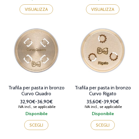
VISUALIZZA
VISUALIZZA
Trafila per pasta in bronzo
Trafila per pasta in bronzo
Curvo Quadro
Curvo Rigato
32,90€
-
36,90€
35,60€
-
39,90€
Fascia
Fascia
IVA incl., se applicabile
IVA incl., se applicabile
di
di
Disponibile
Disponibile
prezzo:
prezzo:
Questo
Questo
da
da
prodotto
prodotto
SCEGLI
SCEGLI
32,90€
35,60€
ha
ha
a
a
più
più