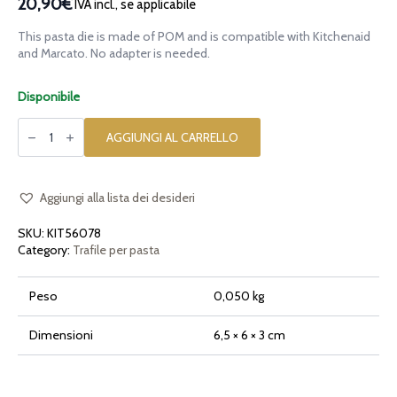
20,90€
IVA incl., se applicabile
This pasta die is made of POM and is compatible with Kitchenaid
and Marcato. No adapter is needed.
Disponibile
Trafila
in
AGGIUNGI AL CARRELLO
POM
Heart
Cuore
per
Kitchenaid
Aggiungi alla lista dei desideri
quantità
SKU:
KIT56078
Category:
Trafile per pasta
Peso
0,050 kg
Dimensioni
6,5 × 6 × 3 cm