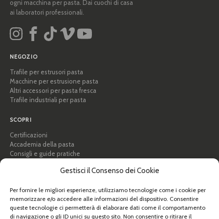
ogni macchina per pasta. Dai cuochi di casa
ai laboratori professionali.
NEGOZIO
Trafile per estrusori pasta
Macchine per estrusione pasta
Altri accessori per pasta fresca
Trafile industriali per pasta
SCOPRI
Certificazioni
Accademia della pasta
Consigli e guide pratiche
Ricette
Gestisci il Consenso dei Cookie
Professionisti e B2B
Chi siamo
Per fornire le migliori esperienze, utilizziamo tecnologie come i cookie per
memorizzare e/o accedere alle informazioni del dispositivo. Consentire
AIUTO
queste tecnologie ci permetterà di elaborare dati come il comportamento
di navigazione o gli ID unici su questo sito. Non consentire o ritirare il
FAQ e supporto