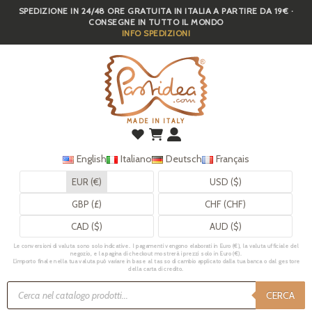
SPEDIZIONE IN 24/48 ORE GRATUITA IN ITALIA A PARTIRE DA 19€ ·
Skip
CONSEGNE IN TUTTO IL MONDO
to
INFO SPEDIZIONI
main
content
MADE IN ITALY
English
Italiano
Deutsch
Français
EUR (€)
USD ($)
GBP (£)
CHF (CHF)
CAD ($)
AUD ($)
Le conversioni di valuta sono solo indicative. I pagamenti vengono elaborati in Euro (€), la valuta ufficiale del
negozio, e la pagina di checkout mostrerà i prezzi solo in Euro (€).
L’importo finale nella tua valuta può variare in base al tasso di cambio applicato dalla tua banca o dal gestore
della carta di credito.
Ricerca
prodotti
CERCA