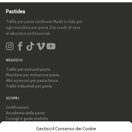
Pastidea
Trafile per pasta certificate Made in Italy per
ogni macchina per pasta. Dai cuochi di casa
ai laboratori professionali.
NEGOZIO
Trafile per estrusori pasta
Macchine per estrusione pasta
Altri accessori per pasta fresca
Trafile industriali per pasta
SCOPRI
Certificazioni
Accademia della pasta
Consigli e guide pratiche
Ricette
Gestisci il Consenso dei Cookie
Professionisti e B2B