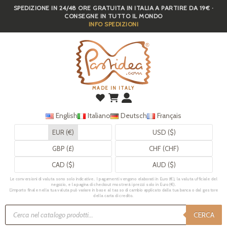
SPEDIZIONE IN 24/48 ORE GRATUITA IN ITALIA A PARTIRE DA 19€ ·
Skip
CONSEGNE IN TUTTO IL MONDO
to
INFO SPEDIZIONI
main
content
MADE IN ITALY
English
Italiano
Deutsch
Français
EUR (€)
USD ($)
GBP (£)
CHF (CHF)
CAD ($)
AUD ($)
Le conversioni di valuta sono solo indicative. I pagamenti vengono elaborati in Euro (€), la valuta ufficiale del
negozio, e la pagina di checkout mostrerà i prezzi solo in Euro (€).
L’importo finale nella tua valuta può variare in base al tasso di cambio applicato dalla tua banca o dal gestore
della carta di credito.
Ricerca
prodotti
CERCA