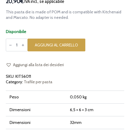
20,90€
IVA incl., se applicabile
This pasta die is made of POM and is compatible with Kitchenaid
and Marcato. No adapter is needed.
Disponibile
Trafila
in
AGGIUNGI AL CARRELLO
POM
Mafalde
per
Kitchenaid
quantità
Aggiungi alla lista dei desideri
SKU:
KIT56011
Category:
Trafile per pasta
Peso
0,050 kg
Dimensioni
6,5 × 6 × 3 cm
Dimensioni
32mm