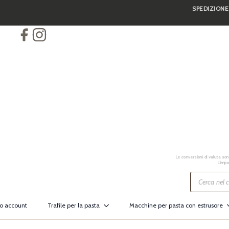
SPEDIZIONE
Skip
to
main
content
Le conversioni di valuta sono
L’impo
Ricerca
prodotti
io account
Trafile per la pasta
Macchine per pasta con estrusore