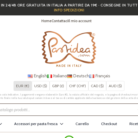
 IN 24/48 ORE GRATUITA IN ITALIA A PARTIRE DA 19€ · CONSEGNE IN TUT
INFO SPEDIZIONI
Home
Contattaci
Il mio account
MADE IN ITALY
English
Italiano
Deutsch
Français
EUR (€)
USD ($)
GBP (£)
CHF (CHF)
CAD ($)
AUD ($)
 solo indicative. I pagamenti vengono elaborati in Euro (€), la valuta ufficiale del negozio, e la pagina di checkout mostr
rto finale nella tua valuta può variare in base al tasso di cambio applicato dalla tua banca o dal gestore della carta di c
Accessori per pasta fresca
Carrello
Checkout
Ricet