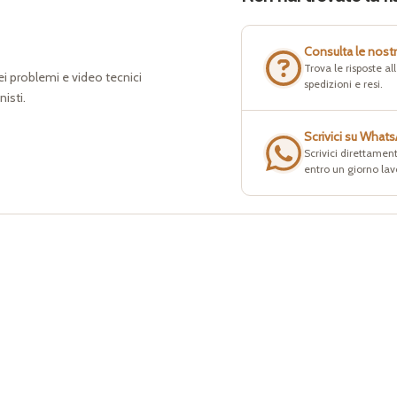
Consulta le nost
Trova le risposte a
dei problemi e video tecnici
spedizioni e resi.
nisti.
Scrivici su What
Scrivici direttament
entro un giorno lav