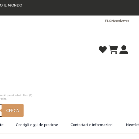
TO IL MONDO
FAQ
Newsletter
erà i prezzi solo in Euro (€).
redito.
CERCA
te
Consigli e guide pratiche
Contattaci e informazioni
Newslet