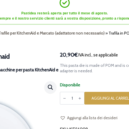
Pastidea resterà aperta per tutto il mese di agosto.
mpre e il nostro servizio clienti sarà a vostra disposizione, pronto a risponde
Trafile per KitchenAid e Marcato (adattatore non necessario)
»
Trafila in 
20,90€
IVA incl., se applicabile
naid
This pasta die is made of POM and is 
macchine per pasta KitchenAid e
adapter is needed.
Disponibile
Trafila
in
AGGIUNGI AL CARRE
POM
Curvetti
per
Kitchenaid
quantità
Aggiungi alla lista dei desideri