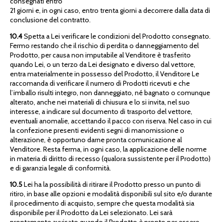
consegnati entro
21 giorni e, in ogni caso, entro trenta giorni a decorrere dalla data di
conclusione del contratto.
10.4
Spetta a Lei verificare le condizioni del Prodotto consegnato.
Fermo restando che il rischio di perdita o danneggiamento del
Prodotto, per causa non imputabile al Venditore è trasferito
quando Lei, o un terzo da Lei designato e diverso dal vettore,
entra materialmente in possesso del Prodotto, il Venditore Le
raccomanda di verificare il numero di Prodotti ricevuti e che
l’imballo risulti integro, non danneggiato, né bagnato o comunque
alterato, anche nei materiali di chiusura e lo si invita, nel suo
interesse, a indicare sul documento di trasporto del vettore,
eventuali anomalie, accettando il pacco con riserva. Nel caso in cui
la confezione presenti evidenti segni di manomissione o
alterazione, è opportuno darne pronta comunicazione al
Venditore. Resta ferma, in ogni caso, la applicazione delle norme
in materia di diritto di recesso (qualora sussistente per il Prodotto)
e di garanzia legale di conformità.
10.5
Lei ha la possibilità di ritirare il Prodotto presso un punto di
ritiro, in base alle opzioni e modalità disponibili sul sito e/o durante
il procedimento di acquisto, sempre che questa modalità sia
disponibile per il Prodotto da Lei selezionato. Lei sarà
prontamente avvisato quando il Prodotto è pronto per essere