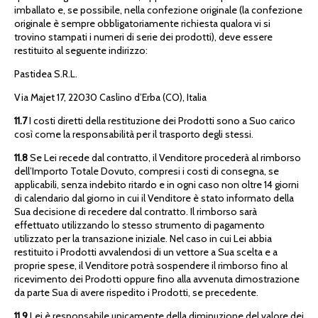
imballato e, se possibile, nella confezione originale (la confezione
originale è sempre obbligatoriamente richiesta qualora vi si
trovino stampati i numeri di serie dei prodotti), deve essere
restituito al seguente indirizzo:
Pastidea S.R.L.
Via Majet 17, 22030 Caslino d’Erba (CO), Italia
11.7
I costi diretti della restituzione dei Prodotti sono a Suo carico
così come la responsabilità per il trasporto degli stessi.
11.8
Se Lei recede dal contratto, il Venditore procederà al rimborso
dell’Importo Totale Dovuto, compresi i costi di consegna, se
applicabili, senza indebito ritardo e in ogni caso non oltre 14 giorni
di calendario dal giorno in cui il Venditore è stato informato della
Sua decisione di recedere dal contratto. Il rimborso sarà
effettuato utilizzando lo stesso strumento di pagamento
utilizzato per la transazione iniziale. Nel caso in cui Lei abbia
restituito i Prodotti avvalendosi di un vettore a Sua scelta e a
proprie spese, il Venditore potrà sospendere il rimborso fino al
ricevimento dei Prodotti oppure fino alla avvenuta dimostrazione
da parte Sua di avere rispedito i Prodotti, se precedente.
11.9
Lei è responsabile unicamente della diminuzione del valore dei