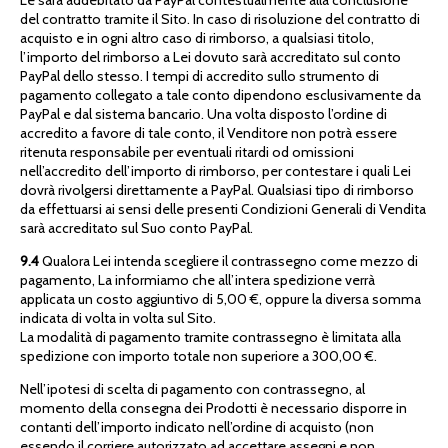
del contratto tramite il Sito. In caso di risoluzione del contratto di
acquisto e in ogni altro caso di rimborso, a qualsiasi titolo,
l’importo del rimborso a Lei dovuto sarà accreditato sul conto
PayPal dello stesso. I tempi di accredito sullo strumento di
pagamento collegato a tale conto dipendono esclusivamente da
PayPal e dal sistema bancario. Una volta disposto l’ordine di
accredito a favore di tale conto, il Venditore non potrà essere
ritenuta responsabile per eventuali ritardi od omissioni
nell’accredito dell’importo di rimborso, per contestare i quali Lei
dovrà rivolgersi direttamente a PayPal. Qualsiasi tipo di rimborso
da effettuarsi ai sensi delle presenti Condizioni Generali di Vendita
sarà accreditato sul Suo conto PayPal.
9.4
Qualora Lei intenda scegliere il contrassegno come mezzo di
pagamento, La informiamo che all’intera spedizione verrà
applicata un costo aggiuntivo di 5,00 €, oppure la diversa somma
indicata di volta in volta sul Sito.
La modalità di pagamento tramite contrassegno è limitata alla
spedizione con importo totale non superiore a 300,00 €.
Nell’ipotesi di scelta di pagamento con contrassegno, al
momento della consegna dei Prodotti è necessario disporre in
contanti dell’importo indicato nell’ordine di acquisto (non
essendo il corriere autorizzato ad accettare assegni e non