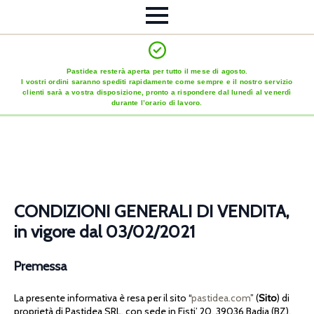
Pastidea resterà aperta per tutto il mese di agosto.
I vostri ordini saranno spediti rapidamente come sempre e il nostro servizio
clienti sarà a vostra disposizione, pronto a rispondere dal lunedì al venerdì
durante l’orario di lavoro.
CONDIZIONI GENERALI DI VENDITA,
in vigore dal 03/02/2021
Premessa
La presente informativa è resa per il sito “
pastidea.com
” (
Sito
) di
proprietà di Pastidea SRL, con sede in Fisti’ 20, 39036 Badia (BZ),