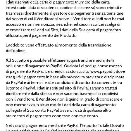
I dati riservati della carta di pagamento (numero della carta,
intestatario, data di scadenza, codice di sicurezza) sono criptati e
trasmessi direttamente al gestore dei pagamenti senza transitare
dai server di cui il Venditore si serve. Il Venditore quindi non ha mai
accesso e non memorizza, neanche nel caso in cui Lei scelga di
memorizzare tali dati sul Sito, i dati della Sua carta di pagamento
utilizzata per il pagamento dei Prodotti.
L’addebito verrà effettuato al momento della trasmissione
dell’ordine.
9.3
Sul Sito è possibile effettuare acquisti anche mediante la
soluzione di pagamento PayPal. Qualora Lei scelga come mezzo
di pagamento PayPal, sarà reindirizzato sul sito www.paypal.it dove
eseguirà il pagamento in base alla procedura prevista e disciplinata
da PayPal e ai termini e alle condizioni di contratto convenute tra
l’utente e PayPal. I dati inseriti sul sito di PayPal saranno trattati
direttamente dalla stessa e non saranno trasmessi o condivisi
con il Venditore. Il Venditore non è quindi in grado di conoscere e
non memorizza in alcun modo i dati della carta di pagamento
collegata al Suo conto PayPal ovvero i dati di qualsiasi altro
strumento di pagamento connesso con tale conto.
Nel caso di pagamento mediante PayPal, l’Importo Totale Dovuto
Le sarà addebitato da PayPal contestualmente alla conclusione