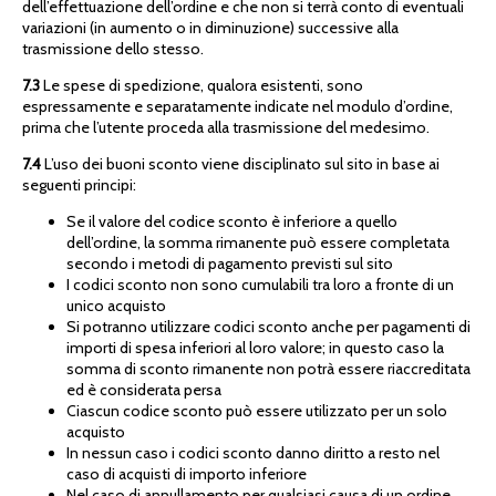
dell’effettuazione dell’ordine e che non si terrà conto di eventuali
variazioni (in aumento o in diminuzione) successive alla
trasmissione dello stesso.
7.3
Le spese di spedizione, qualora esistenti, sono
espressamente e separatamente indicate nel modulo d’ordine,
prima che l’utente proceda alla trasmissione del medesimo.
7.4
L’uso dei buoni sconto viene disciplinato sul sito in base ai
seguenti principi:
Se il valore del codice sconto è inferiore a quello
dell’ordine, la somma rimanente può essere completata
secondo i metodi di pagamento previsti sul sito
I codici sconto non sono cumulabili tra loro a fronte di un
unico acquisto
Si potranno utilizzare codici sconto anche per pagamenti di
importi di spesa inferiori al loro valore; in questo caso la
somma di sconto rimanente non potrà essere riaccreditata
ed è considerata persa
Ciascun codice sconto può essere utilizzato per un solo
acquisto
In nessun caso i codici sconto danno diritto a resto nel
caso di acquisti di importo inferiore
Nel caso di annullamento per qualsiasi causa di un ordine