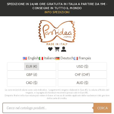
SPEDIZIONE IN 24/48 ORE GRATUITA IN ITALIA A PARTIRE DA 19€ ·
Skip
CONSEGNE IN TUTTO IL MONDO
to
INFO SPEDIZIONI
main
content
MADE IN ITALY
English
Italiano
Deutsch
Français
EUR (€)
USD ($)
GBP (£)
CHF (CHF)
CAD ($)
AUD ($)
Le conversioni di valuta sono solo indicative. I pagamenti vengono elaborati in Euro (€), la valuta ufficiale del
negozio, e la pagina di checkout mostrerà i prezzi solo in Euro (€).
L’importo finale nella tua valuta può variare in base al tasso di cambio applicato dalla tua banca o dal gestore
della carta di credito.
Ricerca
prodotti
CERCA