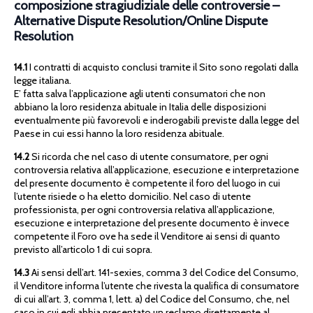
composizione stragiudiziale delle controversie –
Alternative Dispute Resolution/Online Dispute
Resolution
14.1
I contratti di acquisto conclusi tramite il Sito sono regolati dalla
legge italiana.
E’ fatta salva l’applicazione agli utenti consumatori che non
abbiano la loro residenza abituale in Italia delle disposizioni
eventualmente più favorevoli e inderogabili previste dalla legge del
Paese in cui essi hanno la loro residenza abituale.
14.2
Si ricorda che nel caso di utente consumatore, per ogni
controversia relativa all’applicazione, esecuzione e interpretazione
del presente documento è competente il foro del luogo in cui
l’utente risiede o ha eletto domicilio. Nel caso di utente
professionista, per ogni controversia relativa all’applicazione,
esecuzione e interpretazione del presente documento è invece
competente il Foro ove ha sede il Venditore ai sensi di quanto
previsto all’articolo 1 di cui sopra.
14.3
Ai sensi dell’art. 141-sexies, comma 3 del Codice del Consumo,
il Venditore informa l’utente che rivesta la qualifica di consumatore
di cui all’art. 3, comma 1, lett. a) del Codice del Consumo, che, nel
caso in cui egli abbia presentato un reclamo direttamente al