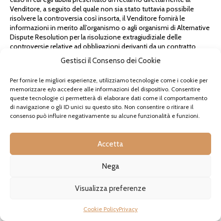
Venditore, a seguito del quale non sia stato tuttavia possibile
risolvere la controversia così insorta, il Venditore fornirà le
informazioni in merito all’organismo o agli organismi di Alternative
Dispute Resolution per la risoluzione extragiudiziale delle
controversie relative ad obbligazioni derivanti da un contratto
concluso in base alle presenti Condizioni Generali di Vendita
Gestisci il Consenso dei Cookie
(organismi ADR, come indicati agli artt. 141-bis e ss. Codice del
Consumo), precisando se intenda avvalersi o meno di tali
Per fornire le migliori esperienze, utilizziamo tecnologie come i cookie per
organismi per risolvere la controversia stessa.
memorizzare e/o accedere alle informazioni del dispositivo. Consentire
queste tecnologie ci permetterà di elaborare dati come il comportamento
14.4
Il Venditore informa inoltre l’utente che rivesta la qualifica di
di navigazione o gli ID unici su questo sito. Non consentire o ritirare il
consumatore di cui all’art. 3, comma 1, lett a) del Codice del
consenso può influire negativamente su alcune funzionalità e funzioni.
Consumo che è stata istituita una piattaforma europea per la
risoluzione on-line delle controversie dei consumatori (c.d.
piattaforma ODR). La piattaforma ODR è consultabile al seguente
Accetta
indirizzo
http://ec.europa.eu/consumers/odr/
; attraverso la
piattaforma ODR l’utente consumatore potrà consultare l’elenco
degli organismi ADR, trovare il link al sito di ciascuno di essi e
Nega
avviare una procedura di risoluzione on-line della controversia in
cui sia coinvolto.
Visualizza preferenze
14.5
Sono fatti salvi in ogni caso il diritto dell’utente consumatore
Cookie Policy
Privacy
di adire il giudice ordinario competente della controversia
derivante dalle presenti Condizioni Generali di Vendita, qualunque