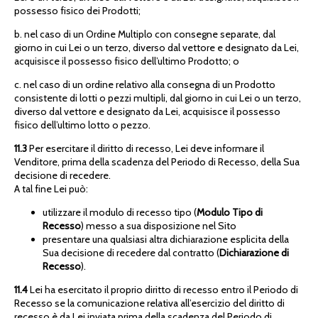
possesso fisico dei Prodotti;
b. nel caso di un Ordine Multiplo con consegne separate, dal
giorno in cui Lei o un terzo, diverso dal vettore e designato da Lei,
acquisisce il possesso fisico dell’ultimo Prodotto; o
c. nel caso di un ordine relativo alla consegna di un Prodotto
consistente di lotti o pezzi multipli, dal giorno in cui Lei o un terzo,
diverso dal vettore e designato da Lei, acquisisce il possesso
fisico dell’ultimo lotto o pezzo.
11.3
Per esercitare il diritto di recesso, Lei deve informare il
Venditore, prima della scadenza del Periodo di Recesso, della Sua
decisione di recedere.
A tal fine Lei può:
utilizzare il modulo di recesso tipo (
Modulo Tipo di
Recesso
) messo a sua disposizione nel Sito
presentare una qualsiasi altra dichiarazione esplicita della
Sua decisione di recedere dal contratto (
Dichiarazione di
Recesso
).
11.4
Lei ha esercitato il proprio diritto di recesso entro il Periodo di
Recesso se la comunicazione relativa all’esercizio del diritto di
recesso è da Lei inviata prima della scadenza del Periodo di