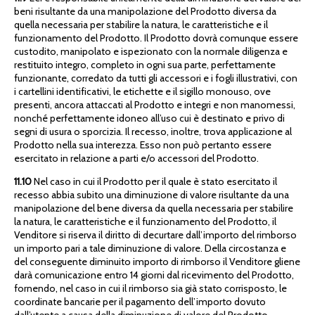
beni risultante da una manipolazione del Prodotto diversa da
quella necessaria per stabilire la natura, le caratteristiche e il
funzionamento del Prodotto. Il Prodotto dovrà comunque essere
custodito, manipolato e ispezionato con la normale diligenza e
restituito integro, completo in ogni sua parte, perfettamente
funzionante, corredato da tutti gli accessori e i fogli illustrativi, con
i cartellini identificativi, le etichette e il sigillo monouso, ove
presenti, ancora attaccati al Prodotto e integri e non manomessi,
nonché perfettamente idoneo all’uso cui è destinato e privo di
segni di usura o sporcizia. Il recesso, inoltre, trova applicazione al
Prodotto nella sua interezza. Esso non può pertanto essere
esercitato in relazione a parti e/o accessori del Prodotto.
11.10
Nel caso in cui il Prodotto per il quale è stato esercitato il
recesso abbia subito una diminuzione di valore risultante da una
manipolazione del bene diversa da quella necessaria per stabilire
la natura, le caratteristiche e il funzionamento del Prodotto, il
Venditore si riserva il diritto di decurtare dall’importo del rimborso
un importo pari a tale diminuzione di valore. Della circostanza e
del conseguente diminuito importo di rimborso il Venditore gliene
darà comunicazione entro 14 giorni dal ricevimento del Prodotto,
fornendo, nel caso in cui il rimborso sia già stato corrisposto, le
coordinate bancarie per il pagamento dell’importo dovuto