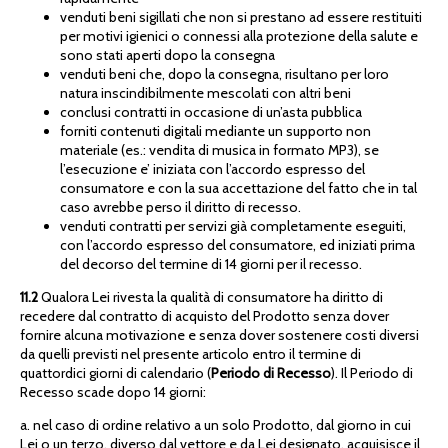
venduti beni sigillati che non si prestano ad essere restituiti
per motivi igienici o connessi alla protezione della salute e
sono stati aperti dopo la consegna
venduti beni che, dopo la consegna, risultano per loro
natura inscindibilmente mescolati con altri beni
conclusi contratti in occasione di un’asta pubblica
forniti contenuti digitali mediante un supporto non
materiale (es.: vendita di musica in formato MP3), se
l’esecuzione e’ iniziata con l’accordo espresso del
consumatore e con la sua accettazione del fatto che in tal
caso avrebbe perso il diritto di recesso.
venduti contratti per servizi già completamente eseguiti,
con l’accordo espresso del consumatore, ed iniziati prima
del decorso del termine di 14 giorni per il recesso.
11.2
Qualora Lei rivesta la qualità di consumatore ha diritto di
recedere dal contratto di acquisto del Prodotto senza dover
fornire alcuna motivazione e senza dover sostenere costi diversi
da quelli previsti nel presente articolo entro il termine di
quattordici giorni di calendario (
Periodo di Recesso
). Il Periodo di
Recesso scade dopo 14 giorni:
a. nel caso di ordine relativo a un solo Prodotto, dal giorno in cui
Lei o un terzo, diverso dal vettore e da Lei designato, acquisisce il