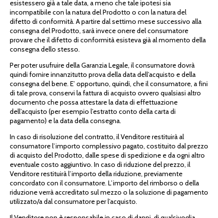
esistessero già a tale data, a meno che tale ipotesi sia
incompatibile con la natura del Prodotto o con la natura del
difetto di conformità. A partire dal settimo mese successivo alla
consegna del Prodotto, sarà invece onere del consumatore
provare che il difetto di conformità esisteva già al momento della
consegna dello stesso.
Per poter usufruire della Garanzia Legale, il consumatore dovrà
quindi fornire innanzitutto prova della data dell’acquisto e della
consegna del bene. E’ opportuno, quindi, che il consumatore, a fini
di tale prova, conservi la fattura di acquisto ovvero qualsiasi altro
documento che possa attestare la data di effettuazione
dell’acquisto (per esempio l’estratto conto della carta di
pagamento) e la data della consegna.
In caso di risoluzione del contratto, il Venditore restituirà al
consumatore l’importo complessivo pagato, costituito dal prezzo
di acquisto del Prodotto, dalle spese di spedizione e da ogni altro
eventuale costo aggiuntivo. In caso di riduzione del prezzo, il
Venditore restituirà l’importo della riduzione, previamente
concordato con il consumatore. L’importo del rimborso o della
riduzione verrà accreditato sul mezzo o la soluzione di pagamento
utilizzato/a dal consumatore per l’acquisto.
Il Venditore non è responsabile in caso di danni, di qualsivoglia