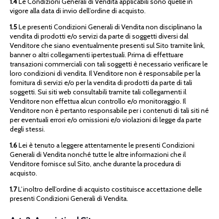
1.4
Le Condizioni Generali di Vendita applicabili sono quelle in
vigore alla data di invio dell’ordine di acquisto.
1.5
Le presenti Condizioni Generali di Vendita non disciplinano la
vendita di prodotti e/o servizi da parte di soggetti diversi dal
Venditore che siano eventualmente presenti sul Sito tramite link,
banner o altri collegamenti ipertestuali. Prima di effettuare
transazioni commerciali con tali soggetti è necessario verificare le
loro condizioni di vendita. Il Venditore non è responsabile per la
fornitura di servizi e/o per la vendita di prodotti da parte di tali
soggetti. Sui siti web consultabili tramite tali collegamenti il
Venditore non effettua alcun controllo e/o monitoraggio. Il
Venditore non è pertanto responsabile per i contenuti di tali siti né
per eventuali errori e/o omissioni e/o violazioni di legge da parte
degli stessi.
1.6
Lei è tenuto a leggere attentamente le presenti Condizioni
Generali di Vendita nonché tutte le altre informazioni che il
Venditore fornisce sul Sito, anche durante la procedura di
acquisto.
1.7
L’inoltro dell’ordine di acquisto costituisce accettazione delle
presenti Condizioni Generali di Vendita.