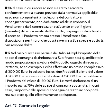
dall’utente a causa della diminuzione di valore del Prodotto.
11.11
Nel caso in cui il recesso non sia stato esercitato
conformemente a quanto previsto dalla normativa applicabile,
esso non comporterà la risoluzione del contratto e,
conseguentemente, non darà diritto ad alcun rimborso. Il
Venditore ne darà comunicazione all’utente entro 14 giorni
(lavorativi) dal ricevimento del Prodotto, respingendo la richiesta
di recesso. Il Prodotto rimarrà presso il Venditore a Sua
disposizione per il ritiro, che dovrà avvenire a Sue spese e sotto la
Sua responsabilità.
11.12
Nel caso di recesso parziale da Ordini Multipli l’importo delle
spese di consegna da rimborsare a Suo favore sarà quantificato in
modo proporzionale al valore del Prodotto oggetto di recesso.
Pertanto, se ad esempio, Lei ha effettuato un ordine complessivo
di 200,00 Euro, in cui sono inclusi due Prodotti, il primo del valore
di 50,00 Euro e il secondo del valore di 150,00 Euro, e restituisce
il Prodotto del valore di 150,00 Euro, Lei verrà rimborsato di un
importo pari al 75% delle spese di consegna sostenute. In ogni
caso, l’importo delle spese di consegna da restituire non potrà
mai superare quello effettivamente corrisposto.
Art. 12. Garanzia Legale