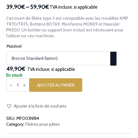
39,90€
–
59,90€
TVA incluse, si applicable
Plage
de
Cet insert de filière type 3 est compatible avec les modèles KMP
prix :
TR70/TR75, Bottene BOT69, Monferrina MON59 et Haussler
39,90€
PN300. Un boîtier ou support (non inclus) est nécessaire pour
l’utiliser sur ces machines.
à
59,90€
Matériel
49,90€
TVA incluse, si applicable
En stock
quantité
de
AJOUTER AU PANIER
Insert
pour
pâtes
[type
3]
Ajouter à la liste de souhaits
Tresses
Jumelles
SKU:
MF003N184
Trecce
Gemelli
Category:
Filières pour pâtes