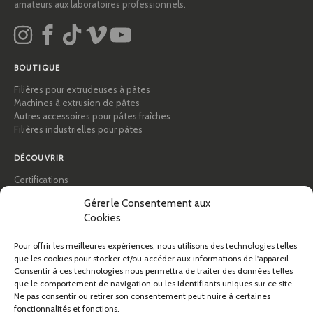
amateurs aux laboratoires professionnels.
BOUTIQUE
Filières pour extrudeuses à pâtes
Machines à extrusion de pâtes
Autres accessoires pour pâtes fraîches
Filières industrielles pour pâtes
DÉCOUVRIR
Certifications
Académie des pâtes
Gérer le Consentement aux
Conseils et guides pratiques
Cookies
Recettes
Professionnels & B2B
À propos de Pastidea
Pour offrir les meilleures expériences, nous utilisons des technologies telles
que les cookies pour stocker et/ou accéder aux informations de l'appareil.
Consentir à ces technologies nous permettra de traiter des données telles
AIDE
que le comportement de navigation ou les identifiants uniques sur ce site.
FAQ et assistance
Ne pas consentir ou retirer son consentement peut nuire à certaines
fonctionnalités et fonctions.
Contactez-nous