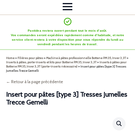
Pastidea restera ouvert pendant tout le mois d’août.
Vos commandes seront expédiées rapidement comme d’habitude, et notre
service client restera à votre disposition pour vous répondre du lundi au
vendredi pendant les heures de travail.
Home
»
Filières pour pâtes
»
Machine à pâtes professionnelle Bottene PM 35, Inver 3, 3T
»
Inserts à pâtes, porte-inserts et kits pour Bottene PM 35, Inver 3, 3T
»
Inserts à pâtes pour
Bottene PM 35, Inver 3, 3T (porte-inserts nécessaire)
»
Insert pour pâtes [type 3] Tresses
Jumelles Trecce Gemelli
← Retour à la page précédente
Insert pour pâtes [type 3] Tresses Jumelles
Trecce Gemelli