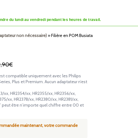
dre du lundi au vendredi pendant les heures de travail.
aptateur non nécessaire)
»
Filière en POM Busiata
9,90€
 est compatible uniquement avec les Philips
ries, Plus et Premium. Aucun adaptateur n’est
353/xx, HR2354/xx, HR2355/xx, HR2356/xx,
375/xx, HR2378/xx, HR2380/xx, HR2381/xx,
peut être n’importe quel chiffre entre 00 et
commandée maintenant, votre commande