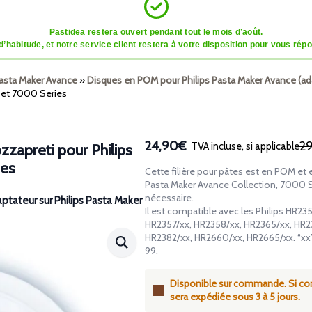
Pastidea restera ouvert pendant tout le mois d’août.
tude, et notre service client restera à votre disposition pour vous répon
Pasta Maker Avance
»
Disques en POM pour Philips Pasta Maker Avance (ad
e et 7000 Series
24,90€
2
TVA incluse, si applicable
zzapreti pour Philips
Le
Le
ies
prix
prix
Cette filière pour pâtes est en POM et
initial
actuel
Pasta Maker Avance Collection, 7000 Se
était :
est :
nécessaire.
aptateur sur Philips Pasta Maker
Il est compatible avec les Philips HR2
29,90€.
24,90€.
HR2357/xx, HR2358/xx, HR2365/xx, HR2
HR2382/xx, HR2660/xx, HR2665/xx. “xx” 
99.
Disponible sur commande. Si 
sera expédiée sous 3 à 5 jours.