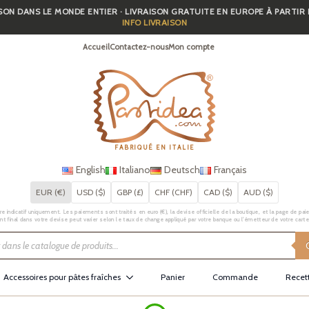
SON DANS LE MONDE ENTIER · LIVRAISON GRATUITE EN EUROPE À PARTIR
INFO LIVRAISON
Accueil
Contactez-nous
Mon compte
FABRIQUÉ EN ITALIE
English
Italiano
Deutsch
Français
EUR (€)
USD ($)
GBP (£)
CHF (CHF)
CAD ($)
AUD ($)
e indicatif uniquement. Les paiements sont traités en euro (€), la devise officielle de la boutique, et la page de pai
t final dans votre devise peut varier selon le taux de change appliqué par votre banque ou l’émetteur de votre carte
Accessoires pour pâtes fraîches
Panier
Commande
Recet