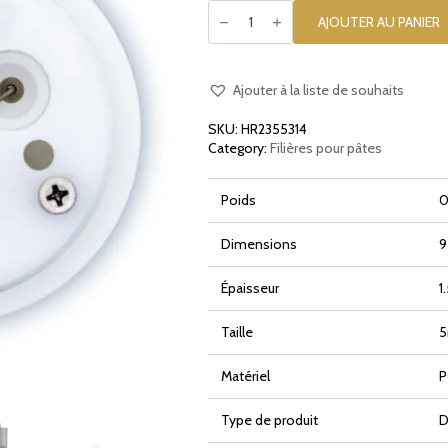
quantité
de
AJOUTER AU PANIER
Filière
en
POM
Busiata
Trofie
Ajouter à la liste de souhaits
Strozzapreti
pour
SKU:
HR2355314
Philips
Pasta
Category:
Filières pour pâtes
Maker
Avance
et
Poids
0
7000
Series
Dimensions
9
Épaisseur
1
Taille
Matériel
P
Type de produit
D