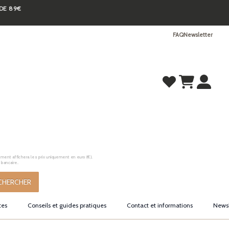
 DE 89€
FAQ
Newsletter
ement affichera les prix uniquement en euro (€).
 bancaire.
CHERCHER
tes
Conseils et guides pratiques
Contact et informations
Newsl