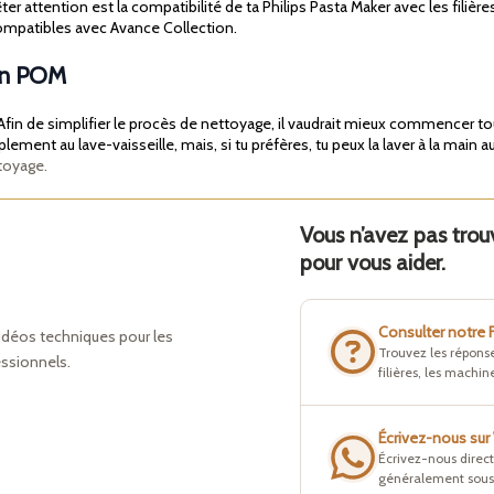
r attention est la compatibilité de ta Philips Pasta Maker avec les filièr
ompatibles avec Avance Collection.
 en POM
fin de simplifier le procès de nettoyage, il vaudrait mieux commencer tout
ment au lave-vaisseille, mais, si tu préfères, tu peux la laver à la main aus
toyage.
Vous n’avez pas tro
pour vous aider.
Consulter notre
idéos techniques pour les
Trouvez les réponse
essionnels.
filières, les machine
Écrivez-nous su
Écrivez-nous direc
généralement sous 