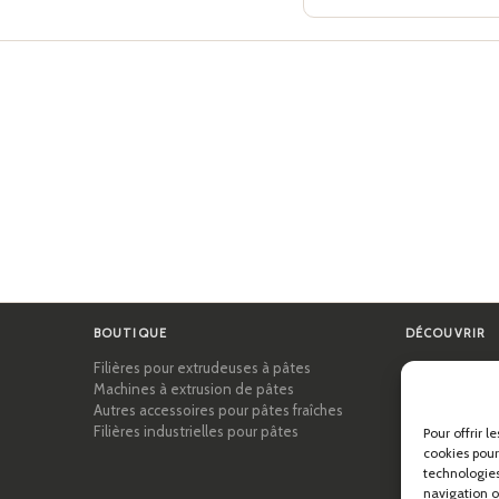
BOUTIQUE
DÉCOUVRIR
Filières pour extrudeuses à pâtes
Certifications
Machines à extrusion de pâtes
Académie des
Autres accessoires pour pâtes fraîches
Conseils et gu
Filières industrielles pour pâtes
Recettes
Pour offrir l
Professionnel
cookies pour
À propos de P
technologies
navigation ou