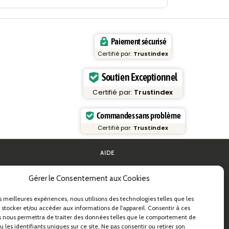
Paiement sécurisé
Certifié par:
Trustindex
Soutien Exceptionnel
Certifié par:
Trustindex
Commandes sans problème
Certifié par:
Trustindex
AIDE
FAQ et assistance
Gérer le Consentement aux Cookies
 pâtes
Contactez-nous
ides pratiques
Newsletter
Infos livraison
es meilleures expériences, nous utilisons des technologies telles que les
s & B2B
Retours
 stocker et/ou accéder aux informations de l'appareil. Consentir à ces
astidea
 nous permettra de traiter des données telles que le comportement de
 les identifiants uniques sur ce site. Ne pas consentir ou retirer son