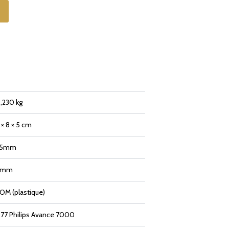
,230 kg
 × 8 × 5 cm
.5mm
5mm
OM (plastique)
77 Philips Avance 7000