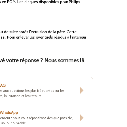
es en POM. Les disques disponibles pour Philips
 de suite après l’extrusion de la pâte. Cette
si. Pour enlever les éventuels résidus à l’intérieur
uvé votre réponse ? Nous sommes là
 FAQ
s aux questions les plus fréquentes sur les
s, la livraison et les retours.
r WhatsApp
tement : nous vous répondrons dès que possible,
un jour ouvrable.