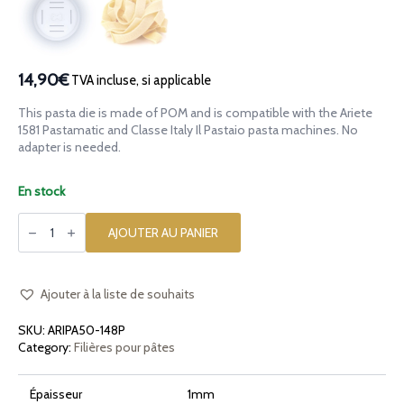
14,90€
TVA incluse, si applicable
This pasta die is made of POM and is compatible with the Ariete
1581 Pastamatic and Classe Italy Il Pastaio pasta machines. No
adapter is needed.
En stock
quantité
de
AJOUTER AU PANIER
Filière
en
POM
Pappardelle
15mm
Ajouter à la liste de souhaits
pour
Ariete
SKU:
ARIPA50-148P
1581
Pastamatic
Category:
Filières pour pâtes
et
Classe
Italy
Épaisseur
1mm
Il