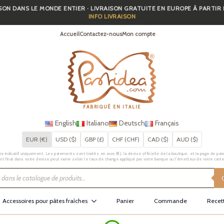
SON DANS LE MONDE ENTIER · LIVRAISON GRATUITE EN EUROPE À PARTIR
INFO LIVRAISON
Accueil
Contactez-nous
Mon compte
FABRIQUÉ EN ITALIE
English
Italiano
Deutsch
Français
EUR (€)
USD ($)
GBP (£)
CHF (CHF)
CAD ($)
AUD ($)
e indicatif uniquement. Les paiements sont traités en euro (€), la devise officielle de la boutique, et la page de pai
t final dans votre devise peut varier selon le taux de change appliqué par votre banque ou l’émetteur de votre carte
Accessoires pour pâtes fraîches
Panier
Commande
Recet