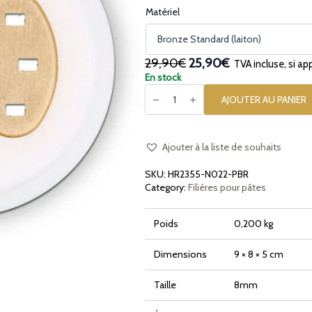
Matériel
Le
Le
29,90€
25,90€
TVA incluse, si ap
prix
prix
En stock
quantité
initial
actuel
de
AJOUTER AU PANIER
était :
est :
Filière
en
29,90€.
25,90€.
bronze
et
POM
Ajouter à la liste de souhaits
Scialatiello
pour
SKU:
HR2355-N022-PBR
Philips
Pasta
Category:
Filières pour pâtes
Maker
Avance
et
Poids
0,200 kg
Série
7000
Dimensions
9 × 8 × 5 cm
Taille
8mm