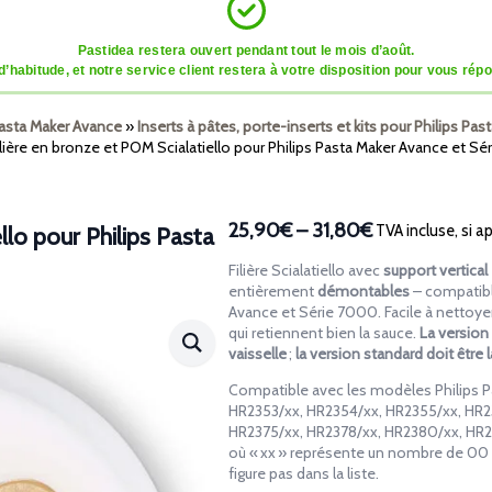
Pastidea restera ouvert pendant tout le mois d’août.
tude, et notre service client restera à votre disposition pour vous répon
Pasta Maker Avance
»
Inserts à pâtes, porte-inserts et kits pour Philips Pa
ilière en bronze et POM Scialatiello pour Philips Pasta Maker Avance et S
25,90€
–
31,80€
TVA incluse, si a
llo pour Philips Pasta
Plage
de
Filière Scialatiello avec
support vertica
prix :
entièrement
démontables
– compatibl
25,90€
Avance et Série 7000. Facile à nettoyer
qui retiennent bien la sauce.
La version
à
vaisselle
;
la version standard doit être 
31,80€
Compatible avec les modèles Philips P
HR2353/xx, HR2354/xx, HR2355/xx, HR2
HR2375/xx, HR2378/xx, HR2380/xx, HR2
où « xx » représente un nombre de 00
figure pas dans la liste.