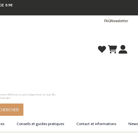
 DE 89€
FAQ
Newsletter
ement affichera les prix uniquement en euro (€).
 bancaire.
CHERCHER
tes
Conseils et guides pratiques
Contact et informations
Newsl