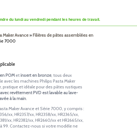
dre du lundi au vendredi pendant les heures de travail.
sta Maker Avance
»
Filières de pâtes assemblées en
érie 7000
pplicable
l en POM
et
insert en bronze
, tous deux
e avec les machines Philips Pasta Maker
, pratique et idéale pour des pâtes rustiques
 avec revêtement PVD est lavable au lave-
lavée à la main
.
asta Maker Avance et Série 7000, y compris :
356/xx, HR2357/xx, HR2358/xx, HR2365/xx,
381/xx, HR2382/xx, HR2660/xx et HR2665/xx,
 à 99. Contactez-nous si votre modèle ne