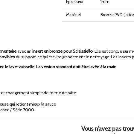
Épaisseur
1mm
Matériel
Bronze PVD (laiton
imentaire
avec un
insert en bronze pour Scialatiello
. Elle est conçue sur m
movibles
du support, ce qui facilite grandement le nettoyage. Les insert
c le lave-vaisselle
.
La version standard doit être lavée à la main
.
e et changement simple de forme de pâte
euse qui retient mieux la sauce
vance / Série 7000
Vous n’avez pas tro