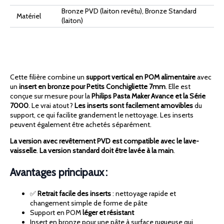
Bronze PVD (laiton revêtu), Bronze Standard
Matériel
(laiton)
Cette filière combine un
support vertical en POM alimentaire
avec
un
insert en bronze pour Petits Conchigliette 7mm
. Elle est
conçue sur mesure pour la
Philips Pasta Maker Avance et la Série
7000
. Le vrai atout ?
Les inserts sont facilement amovibles
du
support, ce qui facilite grandement le nettoyage. Les inserts
peuvent également être achetés séparément.
La version avec revêtement PVD est compatible avec le lave-
vaisselle
.
La version standard doit être lavée à la main
.
Avantages principaux :
✅
Retrait facile des inserts
: nettoyage rapide et
changement simple de forme de pâte
Support en POM
léger et résistant
Insert en bronze pour une pâte à surface rugueuse qui