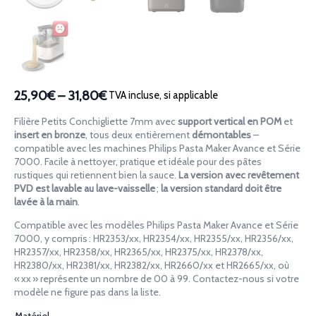
25,90€
–
31,80€
TVA incluse, si applicable
Plage
de
Filière Petits Conchigliette 7mm avec
support vertical en POM
et
prix :
insert en bronze
, tous deux entièrement
démontables
–
25,90€
compatible avec les machines Philips Pasta Maker Avance et Série
7000. Facile à nettoyer, pratique et idéale pour des pâtes
à
rustiques qui retiennent bien la sauce.
La version avec revêtement
31,80€
PVD est lavable au lave-vaisselle
;
la version standard doit être
lavée à la main
.
Compatible avec les modèles Philips Pasta Maker Avance et Série
7000, y compris : HR2353/xx, HR2354/xx, HR2355/xx, HR2356/xx,
HR2357/xx, HR2358/xx, HR2365/xx, HR2375/xx, HR2378/xx,
HR2380/xx, HR2381/xx, HR2382/xx, HR2660/xx et HR2665/xx, où
« xx » représente un nombre de 00 à 99. Contactez-nous si votre
modèle ne figure pas dans la liste.
Matériel