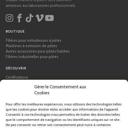
amateurs aux laboratoires professionnels.
BOUTIQUE
Filières pour extrudeuses à pâtes
Machines à extrusion de pâtes
Autres accessoires pour pâtes fraîches
Filières industrielles pour pâtes
DÉCOUVRIR
Certifications
Académie des pâtes
Gérer le Consentement aux
Conseils et guides pratiques
Cookies
Recettes
Professionnels & B2B
Pour offrir les meilleures expériences, nous utilisons des technologies telles
À propos de Pastidea
que les cookies pour stocker et/ou accéder aux informations de l'appareil.
Consentir à ces technologies nous permettra de traiter des données telles
AIDE
que le comportement de navigation ou les identifiants uniques sur ce site.
Ne pas consentir ou retirer son consentement peut nuire à certaines
FAQ et assistance