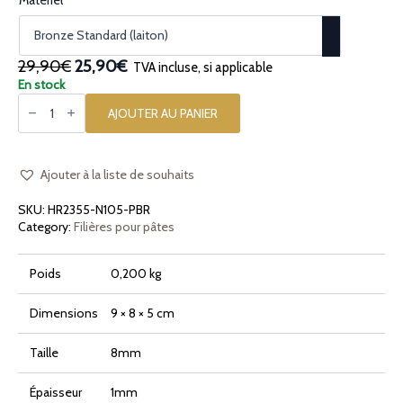
Le
Le
29,90€
25,90€
TVA incluse, si applicable
prix
prix
En stock
quantité
initial
actuel
de
AJOUTER AU PANIER
était :
est :
Filière
en
29,90€.
25,90€.
bronze
et
POM
Ajouter à la liste de souhaits
Petits
Conchigliette
SKU:
HR2355-N105-PBR
7mm
pour
Category:
Filières pour pâtes
Philips
Pasta
Maker
Poids
0,200 kg
Avance
et
Série
7000
Dimensions
9 × 8 × 5 cm
Taille
8mm
Épaisseur
1mm