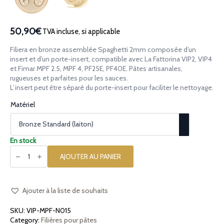
50,90€
TVA incluse, si applicable
Filiera en bronze assemblée Spaghetti 2mm composée d’un
insert et d’un porte-insert, compatible avec La Fattorina VIP2, VIP4
et Fimar MPF 2.5, MPF 4, PF25E, PF40E. Pâtes artisanales,
rugueuses et parfaites pour les sauces.
L’insert peut être séparé du porte-insert pour faciliter le nettoyage.
Matériel
En stock
quantité
de
AJOUTER AU PANIER
Filière
en
bronze
assemblée
Spaghetti
Ajouter à la liste de souhaits
2mm
compatible
SKU:
VIP-MPF-N015
avec
La
Category:
Filières pour pâtes