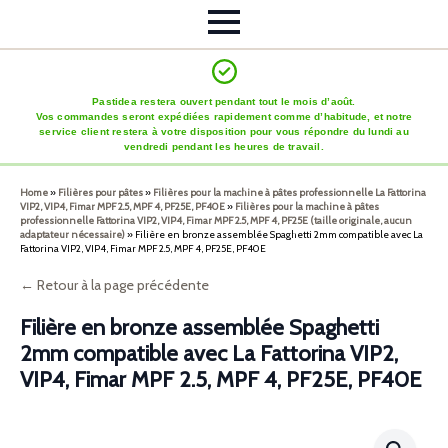
Pastidea restera ouvert pendant tout le mois d’août.
Vos commandes seront expédiées rapidement comme d’habitude, et notre
service client restera à votre disposition pour vous répondre du lundi au
vendredi pendant les heures de travail.
Home
»
Filières pour pâtes
»
Filières pour la machine à pâtes professionnelle La Fattorina
VIP2, VIP4, Fimar MPF 2.5, MPF 4, PF25E, PF40E
»
Filières pour la machine à pâtes
professionnelle Fattorina VIP2, VIP4, Fimar MPF 2.5, MPF 4, PF25E (taille originale, aucun
adaptateur nécessaire)
»
Filière en bronze assemblée Spaghetti 2mm compatible avec La
Fattorina VIP2, VIP4, Fimar MPF 2.5, MPF 4, PF25E, PF40E
← Retour à la page précédente
Filière en bronze assemblée Spaghetti
2mm compatible avec La Fattorina VIP2,
VIP4, Fimar MPF 2.5, MPF 4, PF25E, PF40E