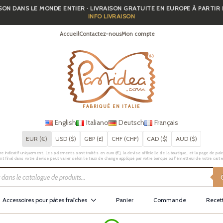
SON DANS LE MONDE ENTIER · LIVRAISON GRATUITE EN EUROPE À PARTIR
INFO LIVRAISON
Accueil
Contactez-nous
Mon compte
FABRIQUÉ EN ITALIE
English
Italiano
Deutsch
Français
EUR (€)
USD ($)
GBP (£)
CHF (CHF)
CAD ($)
AUD ($)
e indicatif uniquement. Les paiements sont traités en euro (€), la devise officielle de la boutique, et la page de pai
t final dans votre devise peut varier selon le taux de change appliqué par votre banque ou l’émetteur de votre carte
Accessoires pour pâtes fraîches
Panier
Commande
Recet