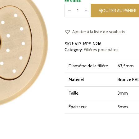
En stock
quantité
de
AJOUTER AU PANIER
Filière
en
bronze
assemblée
Spaghetti
Ajouter à la liste de souhaits
1.6mm
compatible
SKU:
VIP-MPF-N216
avec
La
Category:
Filières pour pâtes
Fattorina
VIP2,
VIP4,
Diamètre de la filière
63,5mm
Fimar
MPF
2.5,
MPF
Matériel
Bronze PVD 
4,
PF25E,
PF40E
Taille
3mm
Épaisseur
3mm