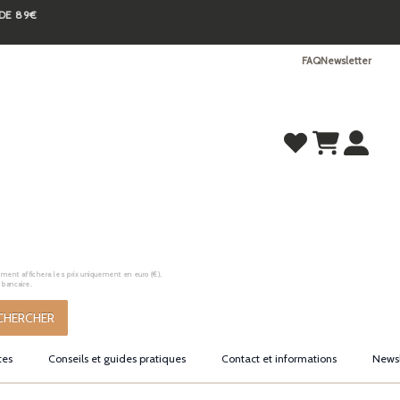
 DE 89€
FAQ
Newsletter
ement affichera les prix uniquement en euro (€).
 bancaire.
CHERCHER
tes
Conseils et guides pratiques
Contact et informations
Newsl