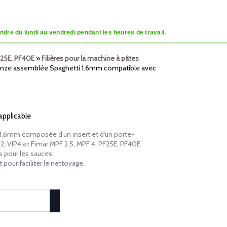
dre du lundi au vendredi pendant les heures de travail.
PF25E, PF40E
»
Filières pour la machine à pâtes
ronze assemblée Spaghetti 1.6mm compatible avec
 applicable
 1.6mm composée d’un insert et d’un porte-
P2, VIP4 et Fimar MPF 2.5, MPF 4, PF25E, PF40E.
s pour les sauces.
 pour faciliter le nettoyage.