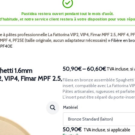
Pastidea restera ouvert pendant tout le mois d’août.
tude, et notre service client restera à votre disposition pour vous répon
ne à pâtes professionnelle La Fattorina VIP2, VIP4, Fimar MPF 2.5, MPF 4, 
MPF 4, PF25E (taille originale, aucun adaptateur nécessaire)
»
Filière en b
, PF40E
50,90€
–
60,60€
TVA incluse, si
hetti 1.6mm
Plage
, VIP4, Fimar MPF 2.5,
de
Filiera en bronze assemblée Spaghetti
prix :
insert, compatible avec La Fattorina VI
50,90€
Pâtes artisanales, rugueuses et parfaite
L’insert peut être séparé du porte-insert
à
60,60€
Matériel
50,90€
TVA incluse, si applicable