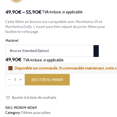
49,90€
–
55,90€
TVA incluse, si applicable
Plage
de
Cette filière en bronze est compatible avec Monferrina 59 et
prix :
Monferrina Dolly. L’insert peut être séparé du porte-filière pour
49,90€
faciliter le nettoyage.
à
Matériel
55,90€
49,90€
TVA incluse, si applicable
Disponible sur commande. Si commandée maintenant, votre co
quantité
de
AJOUTER AU PANIER
Filière
en
bronze
assemblée
Gramigna
Ajouter à la liste de souhaits
Curvetti
4.1mm
SKU:
MON59-N069
compatible
avec
Category:
Filières pour pâtes
Monferrina