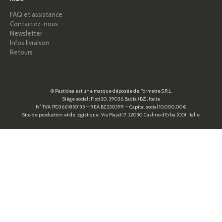
FAQ et assistance
Contactez-nous
Newsletter
Infos livraison
Retours
© Pastidea est une marque déposée de Formatre S.R.L.
Siège social : Fisti 20, 39036 Badia (BZ), Italie
N° TVA IT03661850135 — REA BZ 230399 — Capital social 10.000,00€
Site de production et de logistique : Via Majet 17, 22030 Caslino d’Erba (CO), Italie