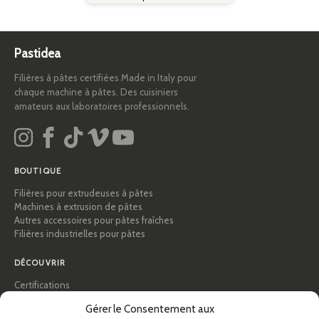
Pastidea
Filières à pâtes certifiées Made in Italy pour
chaque machine à pâtes. Des cuisiniers
amateurs aux laboratoires professionnels.
BOUTIQUE
Filières pour extrudeuses à pâtes
Machines à extrusion de pâtes
Autres accessoires pour pâtes fraîches
Filières industrielles pour pâtes
DÉCOUVRIR
Certifications
Académie des pâtes
Gérer le Consentement aux
Conseils et guides pratiques